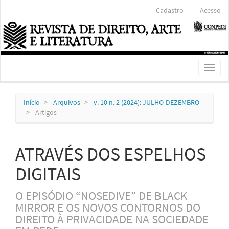
Navegação
Cadastro
Acesso
Principal
Conteúdo
principal
Barra
Lateral
Toggl
naviga
Início
Arquivos
v. 10 n. 2 (2024): JULHO-DEZEMBRO
Artigos
ATRAVÉS DOS ESPELHOS
DIGITAIS
O EPISÓDIO “NOSEDIVE” DE BLACK
MIRROR E OS NOVOS CONTORNOS DO
DIREITO À PRIVACIDADE NA SOCIEDADE