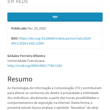
EM REDE
Barra
PDF
lateral
Publicado:
fev. 25, 2025
de
artigos
DOI:
https://doi.org/10.26668/IndexLawJournals/2525-
9911/2024.v10i2.11005
Conteúdo
Gislaine Ferreira Oliveira
Universidade Franciscana
do
http://orcid.org/0000-0002-7740-1203
artigo
Resumo
principal
As Tecnologias de Informação e Comunicação (TIC) contribuíram
para alterar os contornos do direito à privacidade e intimidade
dos indivíduos, atualmente, a partir das novas possibilidades e
comportamentos de exposição na internet. Desta forma, o
presente estudo busca analisar o episódio “Nosedive” da série