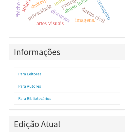
shakespeare
o estrangeiro
abuso infantil
moral
solidão
privacidade
direito civil
discursos
imagens.
artes visuais
Informações
Para Leitores
Para Autores
Para Bibliotecários
Edição Atual