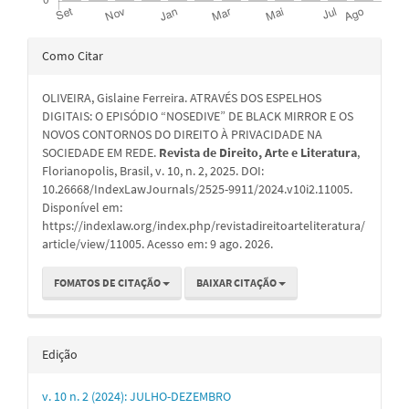
Detalhes
Como Citar
do
OLIVEIRA, Gislaine Ferreira. ATRAVÉS DOS ESPELHOS
artigo
DIGITAIS: O EPISÓDIO “NOSEDIVE” DE BLACK MIRROR E OS
NOVOS CONTORNOS DO DIREITO À PRIVACIDADE NA
SOCIEDADE EM REDE.
Revista de Direito, Arte e Literatura
,
Florianopolis, Brasil, v. 10, n. 2, 2025. DOI:
10.26668/IndexLawJournals/2525-9911/2024.v10i2.11005.
Disponível em:
https://indexlaw.org/index.php/revistadireitoarteliteratura/
article/view/11005. Acesso em: 9 ago. 2026.
FOMATOS DE CITAÇÃO
BAIXAR CITAÇÃO
Edição
v. 10 n. 2 (2024): JULHO-DEZEMBRO