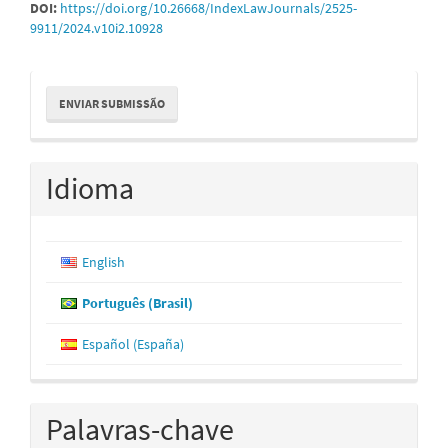
DOI:
https://doi.org/10.26668/IndexLawJournals/2525-
9911/2024.v10i2.10928
Enviar
ENVIAR SUBMISSÃO
Submissão
Idioma
English
Português (Brasil)
Español (España)
Palavras-chave