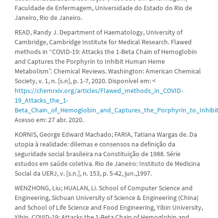
Faculdade de Enfermagem, Universidade do Estado do Rio de
Janeiro, Rio de Janeiro.
READ, Randy J. Department of Haematology, University of
Cambridge, Cambridge Institute for Medical Research. Flawed
methods in “COVID-19: Attacks the 1-Beta Chain of Hemoglobin
and Captures the Porphyrin to Inhibit Human Heme
Metabolism”. Chemical Reviews. Washington: American Chemical
Society, v. 1, n. [s.n], p. 1-7, 2020. Disponível em: <
https://chemrxiv.org/articles/Flawed_methods_in_COVID-
19_Attacks_the_1-
Beta_Chain_of_Hemoglobin_and_Captures_the_Porphyrin_to_Inhi
Acesso em: 27 abr. 2020.
KORNIS, George Edward Machado; FARIA, Tatiana Wargas de. Da
utopia à realidade: dilemas e consensos na definição da
seguridade social brasileira na Constituição de 1988. Série
estudos em saúde coletiva. Rio de Janeiro: Instituto de Medicina
Social da UERJ, v. [s.n.], n. 153, p. 5-42, jun.,1997.
WENZHONG, Liu; HUALAN, Li. School of Computer Science and
Engineering, Sichuan University of Science & Engineering (China)
and School of Life Science and Food Engineering, Yibin University,
Yibin. COVID-19: Attacks the 1-Beta Chain of Hemoglobin and