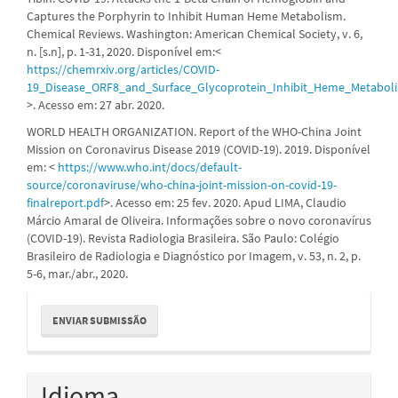
Captures the Porphyrin to Inhibit Human Heme Metabolism.
Chemical Reviews. Washington: American Chemical Society, v. 6,
n. [s.n], p. 1-31, 2020. Disponível em:<
https://chemrxiv.org/articles/COVID-
19_Disease_ORF8_and_Surface_Glycoprotein_Inhibit_Heme_Metabol
>. Acesso em: 27 abr. 2020.
WORLD HEALTH ORGANIZATION. Report of the WHO-China Joint
Mission on Coronavirus Disease 2019 (COVID-19). 2019. Disponível
em: <
https://www.who.int/docs/default-
source/coronaviruse/who-china-joint-mission-on-covid-19-
finalreport.pdf
>. Acesso em: 25 fev. 2020. Apud LIMA, Claudio
Márcio Amaral de Oliveira. Informações sobre o novo coronavírus
(COVID-19). Revista Radiologia Brasileira. São Paulo: Colégio
Brasileiro de Radiologia e Diagnóstico por Imagem, v. 53, n. 2, p.
5-6, mar./abr., 2020.
Enviar
ENVIAR SUBMISSÃO
Submissão
Idioma