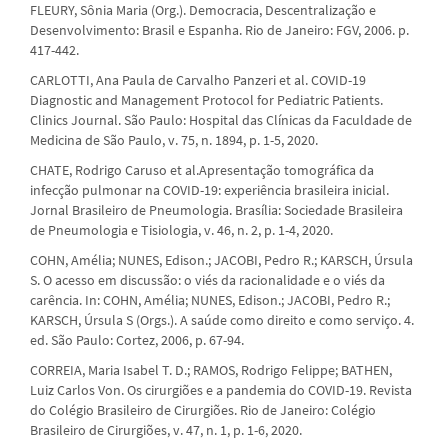
FLEURY, Sônia Maria (Org.). Democracia, Descentralização e
Desenvolvimento: Brasil e Espanha. Rio de Janeiro: FGV, 2006. p.
417-442.
CARLOTTI, Ana Paula de Carvalho Panzeri et al. COVID-19
Diagnostic and Management Protocol for Pediatric Patients.
Clinics Journal. São Paulo: Hospital das Clínicas da Faculdade de
Medicina de São Paulo, v. 75, n. 1894, p. 1-5, 2020.
CHATE, Rodrigo Caruso et al.Apresentação tomográfica da
infecção pulmonar na COVID-19: experiência brasileira inicial.
Jornal Brasileiro de Pneumologia. Brasília: Sociedade Brasileira
de Pneumologia e Tisiologia, v. 46, n. 2, p. 1-4, 2020.
COHN, Amélia; NUNES, Edison.; JACOBI, Pedro R.; KARSCH, Úrsula
S. O acesso em discussão: o viés da racionalidade e o viés da
carência. In: COHN, Amélia; NUNES, Edison.; JACOBI, Pedro R.;
KARSCH, Úrsula S (Orgs.). A saúde como direito e como serviço. 4.
ed. São Paulo: Cortez, 2006, p. 67-94.
CORREIA, Maria Isabel T. D.; RAMOS, Rodrigo Felippe; BATHEN,
Luiz Carlos Von. Os cirurgiões e a pandemia do COVID-19. Revista
do Colégio Brasileiro de Cirurgiões. Rio de Janeiro: Colégio
Brasileiro de Cirurgiões, v. 47, n. 1, p. 1-6, 2020.