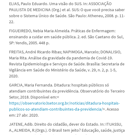
ELIAS, Paulo Eduardo. Uma visão do SUS. In: ASSOCIAÇÃO
PAULISTA DE MEDICINA (Org.) et al. SUS: O que você precisa saber
sobre o Sistema Único de Saúde. São Paulo: Atheneu, 2008. p. 11-
22.
FIGUEIREDO, Nebia Maria Almeida. Práticas de Enfermagem:
ensinando a cuidar em saúde pública. 2. ed. São Caetano do Sul,
SP: Yendis, 2005. 448 p.
FREITAS, André Ricardo Ribas; NAPIMOGA, Marcelo; DONALISIO,
Maria Rita. Análise da gravidade da pandemia de Covid-19.
Revista Epidemiologia e Serviços de Saúde. Brasília: Secretaria de
Vigilância em Saúde do Ministério da Saúde, v. 29, n. 2, p. 1-5,
2020.
GARCIA, Maria Fernanda. Ditadura: hospitais públicos só
atendiam contribuintes da previdência. Observatório do Terceiro
Setor, 2018. Disponível em:<
https://observatorio3setor.org.br/noticias/ditadura-hospitais-
publicos-so-atendiam-contribuintes-da-previdencia/
>. Acesso
em: 27 abr. 2020.
JATENE, Adib. Direito do cidadão, dever do Estado. In: ITUASSU,
A., ALMEIDA, R.(Orgs.). O Brasil tem jeito? Educação, saúde, justiça