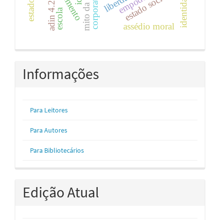
mito da outorga
corporativismo
adin 4.275
estado social
escola
assédio moral
Informações
Para Leitores
Para Autores
Para Bibliotecários
Edição Atual