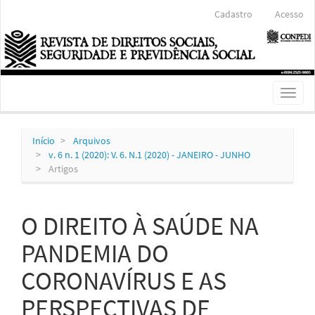
Navegação
Cadastro
Acesso
Principal
Conteúdo
principal
Barra
Lateral
Toggl
naviga
Início
Arquivos
v. 6 n. 1 (2020): V. 6. N.1 (2020) - JANEIRO - JUNHO
Artigos
O DIREITO À SAÚDE NA
PANDEMIA DO
CORONAVÍRUS E AS
PERSPECTIVAS DE