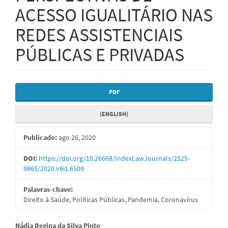
ACESSO IGUALITÁRIO NAS
REDES ASSISTENCIAIS
PÚBLICAS E PRIVADAS
Barra
PDF
lateral
(ENGLISH)
de
artigos
Publicado:
ago 26, 2020
DOI:
https://doi.org/10.26668/IndexLawJournals/2525-
9865/2020.v6i1.6509
Palavras-chave:
Direito à Saúde, Políticas Públicas, Pandemia, Coronavírus
Conteúdo
Nádia Regina da Silva Pinto