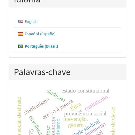
English
Español (España)
Português (Brasil)
Palavras-chave
estado constitucional
sindicato
capitalismo.
sindicalismo
estado social de direito
acesso à justiça
Ética
identidade de classe
previdÊncia social
envelhecimento
prevenção.
liberdade sindical
empoderamento
gênero
idoso