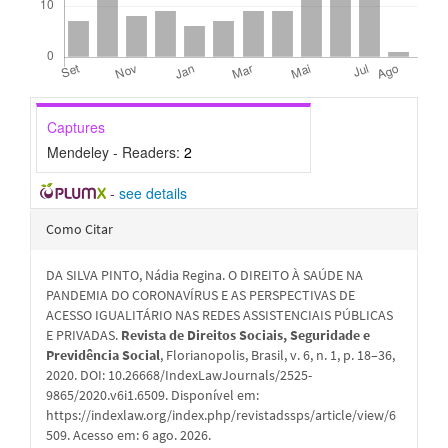
Captures
Mendeley - Readers:
2
-
see details
Detalhes
Como Citar
do
DA SILVA PINTO, Nádia Regina. O DIREITO À SAÚDE NA
artigo
PANDEMIA DO CORONAVÍRUS E AS PERSPECTIVAS DE
ACESSO IGUALITÁRIO NAS REDES ASSISTENCIAIS PÚBLICAS
E PRIVADAS.
Revista de Direitos Sociais, Seguridade e
Previdência Social
, Florianopolis, Brasil, v. 6, n. 1, p. 18–36,
2020. DOI: 10.26668/IndexLawJournals/2525-
9865/2020.v6i1.6509. Disponível em:
https://indexlaw.org/index.php/revistadssps/article/view/6
509. Acesso em: 6 ago. 2026.