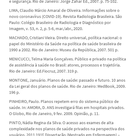
e segurança. Rio de Janeiro: Jorge Zahar Ed., 2007. p. 75-102.
LIMA, Claudio Márcio Amaral de Oliveira. Informações sobre o
novo coronavírus (COVID-19). Revista Radiologia Brasileira. São
Paulo: Colégio Brasileiro de Radiologia e Diagnóstico por
Imagem, v. 53, n. 2, p. 5-6, mar./abr., 2020.
MACHADO, Cristiani Vieira. Direito universal, política nacional: o
papel do Ministério da Saúde na política de saúde brasileira de
1990 a 2002. Rio de Janeiro: Museu da República, 2007. 501 p.
MENICUCCI, Telma Maria Gonçalves. Público e privado na política
de assistência à saúde no Brasil: atores, processos e trajetória.
Rio de Janeiro: Ed.Fiocruz, 2007. 319 p.
MONTONE, Januário. Planos de saúde: passado e futuro. 10 anos
da Lei geral dos planos de saúde. Rio de Janeiro: MedBook, 2009.
196 p.
PINHEIRO, Paulo. Planos repetem erro do sistema público de
saúde. In: AMORA, D. ANS investigará filas em hospitais privados.
O Globo, Rio de Janeiro, 9 fev. 2009. Opinião, p. 11.
PINTO, Nádia Regina da Silva. O acesso aos exames de alta
complexidade nos planos de saúde privados na perspectiva dos
usuários. 2011.191f. Dissertação (Mestrado em Enfermagem) –