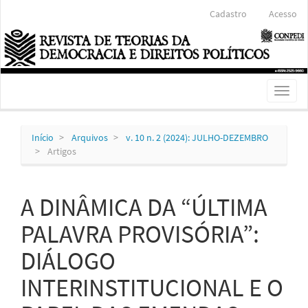
Navegação
Cadastro
Acesso
Principal
Conteúdo
principal
Barra
Lateral
Toggl
naviga
Início
Arquivos
v. 10 n. 2 (2024): JULHO-DEZEMBRO
Artigos
A DINÂMICA DA “ÚLTIMA
PALAVRA PROVISÓRIA”:
DIÁLOGO
INTERINSTITUCIONAL E O