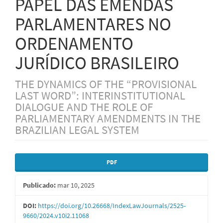
PAPEL DAS EMENDAS
PARLAMENTARES NO
ORDENAMENTO
JURÍDICO BRASILEIRO
THE DYNAMICS OF THE “PROVISIONAL
LAST WORD”: INTERINSTITUTIONAL
DIALOGUE AND THE ROLE OF
PARLIAMENTARY AMENDMENTS IN THE
BRAZILIAN LEGAL SYSTEM
Barra
PDF
lateral
Publicado:
mar 10, 2025
de
artigos
DOI:
https://doi.org/10.26668/IndexLawJournals/2525-
9660/2024.v10i2.11068