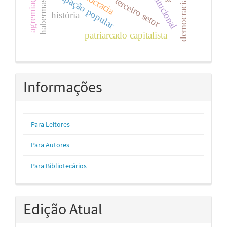
participação popular
democracia
terceiro setor
habermas
história
patriarcado capitalista
Informações
Para Leitores
Para Autores
Para Bibliotecários
Edição Atual