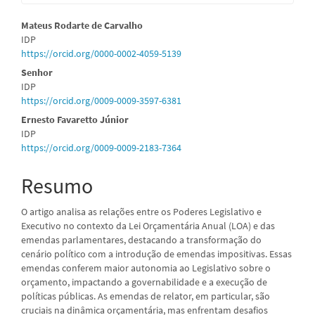
Conteúdo
Mateus Rodarte de Carvalho
IDP
do
https://orcid.org/0000-0002-4059-5139
artigo
Senhor
IDP
principal
https://orcid.org/0009-0009-3597-6381
Ernesto Favaretto Júnior
IDP
https://orcid.org/0009-0009-2183-7364
Resumo
O artigo analisa as relações entre os Poderes Legislativo e
Executivo no contexto da Lei Orçamentária Anual (LOA) e das
emendas parlamentares, destacando a transformação do
cenário político com a introdução de emendas impositivas. Essas
emendas conferem maior autonomia ao Legislativo sobre o
orçamento, impactando a governabilidade e a execução de
políticas públicas. As emendas de relator, em particular, são
cruciais na dinâmica orçamentária, mas enfrentam desafios