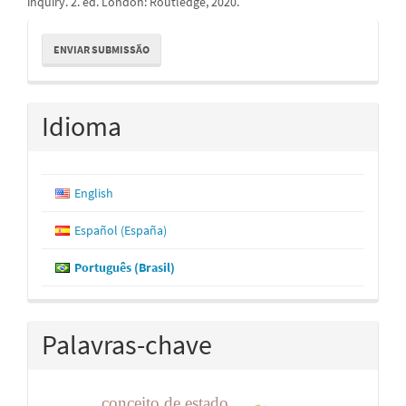
inquiry. 2. ed. London: Routledge, 2020.
Enviar
ENVIAR SUBMISSÃO
Submissão
Idioma
English
Español (España)
Português (Brasil)
Palavras-chave
conceito de estado