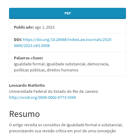
Barra
PDF
lateral
Publicado:
ago 1, 2023
de
artigos
DOI:
https://doi.org/10.26668/IndexLawJournals/2525-
9660/2023.v9i1.9508
Palavras-chave:
igualdade formal, igualdade substancial, democracia,
políticas públicas, direitos humanos
Conteúdo
Leonardo Mattietto
Universidade Federal do Estado do Rio de Janeiro
do
http://orcid.org/0000-0002-9773-5569
artigo
Resumo
principal
O artigo revisita os conceitos de igualdade formal e substancial,
preconizando sua revisão crítica em prol de uma concepção