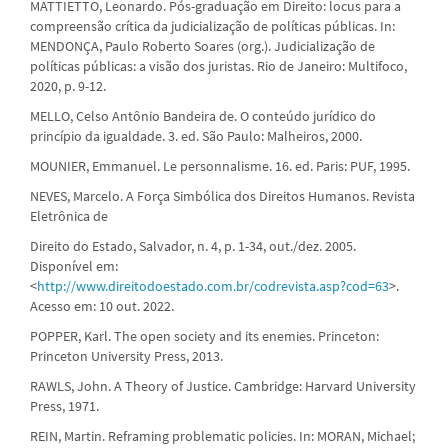
MATTIETTO, Leonardo. Pós-graduação em Direito: locus para a
compreensão crítica da judicialização de políticas públicas. In:
MENDONÇA, Paulo Roberto Soares (org.). Judicialização de
políticas públicas: a visão dos juristas. Rio de Janeiro: Multifoco,
2020, p. 9-12.
MELLO, Celso Antônio Bandeira de. O conteúdo jurídico do
princípio da igualdade. 3. ed. São Paulo: Malheiros, 2000.
MOUNIER, Emmanuel. Le personnalisme. 16. ed. Paris: PUF, 1995.
NEVES, Marcelo. A Força Simbólica dos Direitos Humanos. Revista
Eletrônica de
Direito do Estado, Salvador, n. 4, p. 1-34, out./dez. 2005.
Disponível em:
<
http://www.direitodoestado.com.br/codrevista.asp?cod=63
>.
Acesso em: 10 out. 2022.
POPPER, Karl. The open society and its enemies. Princeton:
Princeton University Press, 2013.
RAWLS, John. A Theory of Justice. Cambridge: Harvard University
Press, 1971.
REIN, Martin. Reframing problematic policies. In: MORAN, Michael;