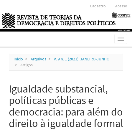
Navegação
Cadastro
Acesso
Principal
Conteúdo
principal
Barra
Lateral
Toggl
naviga
Início
Arquivos
v. 9 n. 1 (2023): JANEIRO-JUNHO
Artigos
Igualdade substancial,
políticas públicas e
democracia: para além do
direito à igualdade formal