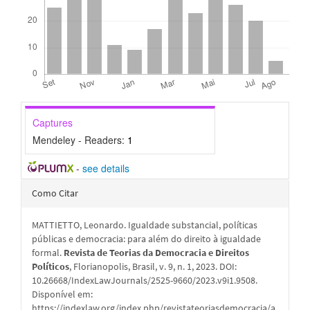
Captures
Mendeley - Readers:
1
-
see details
Detalhes
Como Citar
do
MATTIETTO, Leonardo. Igualdade substancial, políticas
artigo
públicas e democracia: para além do direito à igualdade
formal.
Revista de Teorias da Democracia e Direitos
Políticos
, Florianopolis, Brasil, v. 9, n. 1, 2023. DOI:
10.26668/IndexLawJournals/2525-9660/2023.v9i1.9508.
Disponível em:
https://indexlaw.org/index.php/revistateoriasdemocracia/a