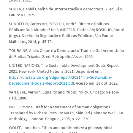
SOUZA, Daniel Coelho de. Interpretação e democracia. 2. ed. São
Paulo: RT, 1979.
SUNDFELD, Carlos Ari; ROSILHO, André. Direito e Políticas
Públicas: Dois Mundos? In: SUNDFELD, Carlos Ari; ROSILHO, André
(orgs.). Direito da Regulação e Políticas Públicas. São Paulo:
Malheiros, 2014, p. 45-79.
TOURAINE, Alain. O que é a Democracia? Trad. de Guilherme João
de Freitas Teixeira. 2. ed. Petrópolis: Vozes, 1996.
UNITED NATIONS. The Sustainable Development Goals Report
2021. New York: United Nations, 2021. Disponível em:
https://unstats.un.org/sdgs/report/2021/The-Sustainable-
Development-Goals-Report-2021.pdf
. Acesso em: 13 out. 2022.
VAN DYKE, Vernon. Equality and Public Policy. Chicago: Nelson-
Hall, 1990.
WEIL, Simone. Draft for a statement of human obligations.
Translated by Richard Rees. In: MILES, Siân (ed.). Simone Weil - An
Anthology. London: Penguin, 2005, p. 221-230.
WOLFF, Jonathan. Ethics and public policy: a philosophical