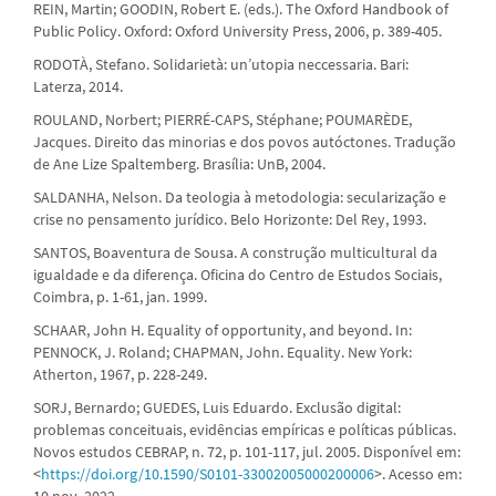
REIN, Martin; GOODIN, Robert E. (eds.). The Oxford Handbook of
Public Policy. Oxford: Oxford University Press, 2006, p. 389-405.
RODOTÀ, Stefano. Solidarietà: un’utopia neccessaria. Bari:
Laterza, 2014.
ROULAND, Norbert; PIERRÉ-CAPS, Stéphane; POUMARÈDE,
Jacques. Direito das minorias e dos povos autóctones. Tradução
de Ane Lize Spaltemberg. Brasília: UnB, 2004.
SALDANHA, Nelson. Da teologia à metodologia: secularização e
crise no pensamento jurídico. Belo Horizonte: Del Rey, 1993.
SANTOS, Boaventura de Sousa. A construção multicultural da
igualdade e da diferença. Oficina do Centro de Estudos Sociais,
Coimbra, p. 1-61, jan. 1999.
SCHAAR, John H. Equality of opportunity, and beyond. In:
PENNOCK, J. Roland; CHAPMAN, John. Equality. New York:
Atherton, 1967, p. 228-249.
SORJ, Bernardo; GUEDES, Luis Eduardo. Exclusão digital:
problemas conceituais, evidências empíricas e políticas públicas.
Novos estudos CEBRAP, n. 72, p. 101-117, jul. 2005. Disponível em:
<
https://doi.org/10.1590/S0101-33002005000200006
>. Acesso em:
10 nov. 2022.