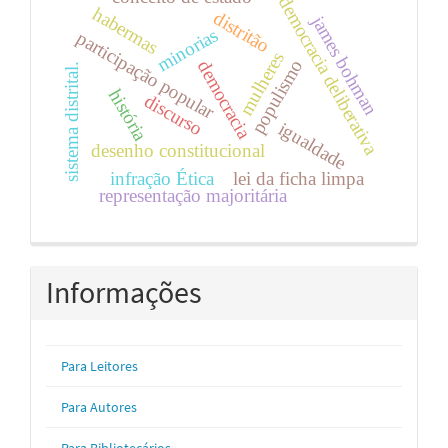
democracia deliberativa
habermas
distritão
james bohman
minorias
participação popular
mulheres
populismo
democracia
sistema distrital.
história
discurso
igualdade
desenho constitucional
infração Ética
lei da ficha limpa
representação majoritária
Informações
Para Leitores
Para Autores