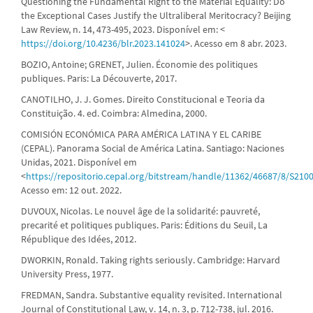
Questioning the Fundamental Right to the Material Equality: Do
the Exceptional Cases Justify the Ultraliberal Meritocracy? Beijing
Law Review, n. 14, 473-495, 2023. Disponível em: <
https://doi.org/10.4236/blr.2023.141024
>. Acesso em 8 abr. 2023.
BOZIO, Antoine; GRENET, Julien. Économie des politiques
publiques. Paris: La Découverte, 2017.
CANOTILHO, J. J. Gomes. Direito Constitucional e Teoria da
Constituição. 4. ed. Coimbra: Almedina, 2000.
COMISIÓN ECONÓMICA PARA AMÉRICA LATINA Y EL CARIBE
(CEPAL). Panorama Social de América Latina. Santiago: Naciones
Unidas, 2021. Disponível em
<
https://repositorio.cepal.org/bitstream/handle/11362/46687/8/S210
Acesso em: 12 out. 2022.
DUVOUX, Nicolas. Le nouvel âge de la solidarité: pauvreté,
precarité et politiques publiques. Paris: Éditions du Seuil, La
République des Idées, 2012.
DWORKIN, Ronald. Taking rights seriously. Cambridge: Harvard
University Press, 1977.
FREDMAN, Sandra. Substantive equality revisited. International
Journal of Constitutional Law, v. 14, n. 3, p. 712-738, jul. 2016.