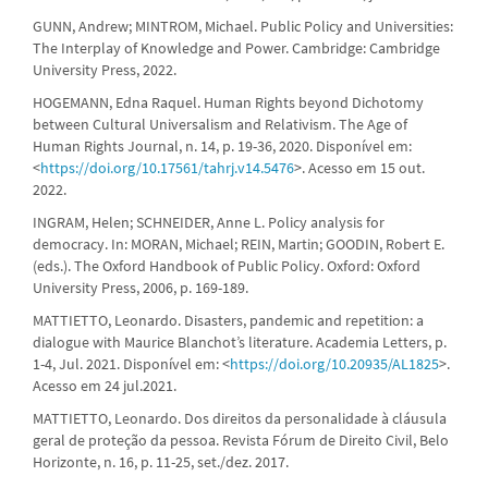
GUNN, Andrew; MINTROM, Michael. Public Policy and Universities:
The Interplay of Knowledge and Power. Cambridge: Cambridge
University Press, 2022.
HOGEMANN, Edna Raquel. Human Rights beyond Dichotomy
between Cultural Universalism and Relativism. The Age of
Human Rights Journal, n. 14, p. 19-36, 2020. Disponível em:
<
https://doi.org/10.17561/tahrj.v14.5476
>. Acesso em 15 out.
2022.
INGRAM, Helen; SCHNEIDER, Anne L. Policy analysis for
democracy. In: MORAN, Michael; REIN, Martin; GOODIN, Robert E.
(eds.). The Oxford Handbook of Public Policy. Oxford: Oxford
University Press, 2006, p. 169-189.
MATTIETTO, Leonardo. Disasters, pandemic and repetition: a
dialogue with Maurice Blanchot’s literature. Academia Letters, p.
1-4, Jul. 2021. Disponível em: <
https://doi.org/10.20935/AL1825
>.
Acesso em 24 jul.2021.
MATTIETTO, Leonardo. Dos direitos da personalidade à cláusula
geral de proteção da pessoa. Revista Fórum de Direito Civil, Belo
Horizonte, n. 16, p. 11-25, set./dez. 2017.