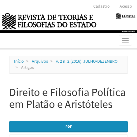
Navegação
Cadastro
Acesso
Principal
Conteúdo
principal
Barra
Lateral
Toggl
naviga
Início
Arquivos
v. 2 n. 2 (2016): JULHO/DEZEMBRO
Artigos
Direito e Filosofia Política
em Platão e Aristóteles
Barra
PDF
lateral