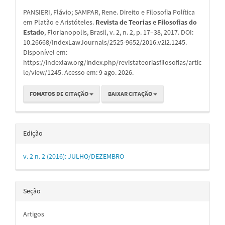
do
PANSIERI, Flávio; SAMPAR, Rene. Direito e Filosofia Política
artigo
em Platão e Aristóteles.
Revista de Teorias e Filosofias do
Estado
, Florianopolis, Brasil, v. 2, n. 2, p. 17–38, 2017. DOI:
10.26668/IndexLawJournals/2525-9652/2016.v2i2.1245.
Disponível em:
https://indexlaw.org/index.php/revistateoriasfilosofias/artic
le/view/1245. Acesso em: 9 ago. 2026.
FOMATOS DE CITAÇÃO
BAIXAR CITAÇÃO
Edição
v. 2 n. 2 (2016): JULHO/DEZEMBRO
Seção
Artigos