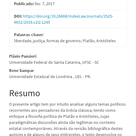
Publicado:
fev. 7, 2017
de
artigos
DOI:
https://doi.org/10.26668/IndexLawJournals/2525-
9652/2016.v2i2.1245
Palavras-chave:
liberdade, justiça, formas de governo, Platão, Aristóteles
Conteúdo
Flávio Pansieri
Universidade Federal de Santa Catarina, UFSC - SC
do
Rene Sampar
artigo
Universidade Estadual de Londrina , UEL - PR.
principal
Resumo
O presente artigo tem por intuito analisar alguns temas políticos
recorrentes aos pensadores da Grécia clássica, tendo como
enfoque a filosofia política de Platão e Aristóteles, cujas
paradigmáticas discussões ainda são legítimas no contexto
estatal contemporâneo. Através da revisão bibliográfica destes
autores e de alguns de seus intérpretes, o texto desenvolve os