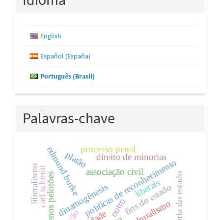
English
Español (España)
Português (Brasil)
Palavras-chave
processo penal
edmund burke
platão
direito de minorias
políticas de reconhecimento
liberalismo
carl schmitt
associação civil
teoria do estado
pequenos pelotões
liberais
dinamogênesis
fins do estado
outro
multiculturalismo
nação