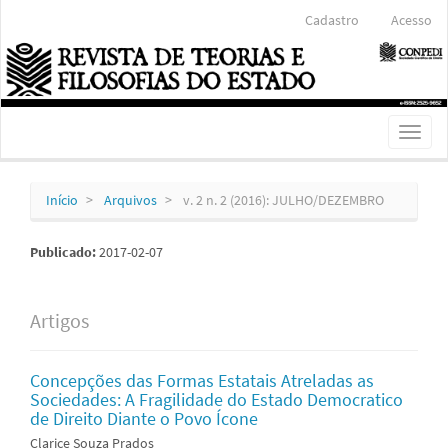
Navegação
Cadastro
Acesso
Principal
Conteúdo
principal
Barra
Lateral
Toggl
naviga
Início
Arquivos
v. 2 n. 2 (2016): JULHO/DEZEMBRO
Publicado:
2017-02-07
Artigos
Concepções das Formas Estatais Atreladas as
Sociedades: A Fragilidade do Estado Democratico
de Direito Diante o Povo Ícone
Clarice Souza Prados