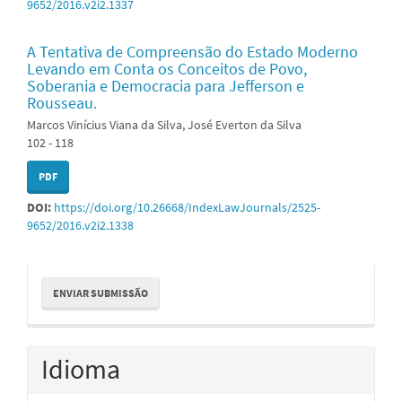
9652/2016.v2i2.1337
A Tentativa de Compreensão do Estado Moderno
Levando em Conta os Conceitos de Povo,
Soberania e Democracia para Jefferson e
Rousseau.
Marcos Vinícius Viana da Silva, José Everton da Silva
102 - 118
PDF
DOI:
https://doi.org/10.26668/IndexLawJournals/2525-
9652/2016.v2i2.1338
Enviar
ENVIAR SUBMISSÃO
Submissão
Idioma