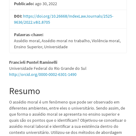
Publicado:
ago 30, 2022
de
artigos
DOI:
https://doi.org/10.26668/IndexLawJournals/2525-
9636/2022.v8i1.8705
Palavras-chave:
Assédio moral, Assédio moral no trabalho, Violência moral,
Ensino Superior, Universidade
Conteúdo
Francieli Puntel Raminelli
Universidade Federal do Rio Grande do Sul
do
http://orcid.org/0000-0002-6301-1490
artigo
Resumo
principal
O assédio moral é um fenômeno que pode ser observado em
diferentes ambientes, entre eles o universitário. Sendo assim, de
que forma o assédio moral se apresenta no ensino superior e
quais são os pontos que o identificam? Objetivou-se conceituar o
assédio moral laboral e identificar a sua existência dentro do
contexto universitário. Utilizou-se dos métodos de abordagem