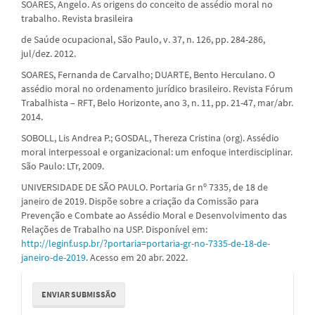
SOARES, Angelo. As origens do conceito de assédio moral no
trabalho. Revista brasileira
de Saúde ocupacional, São Paulo, v. 37, n. 126, pp. 284-286,
jul/dez. 2012.
SOARES, Fernanda de Carvalho; DUARTE, Bento Herculano. O
assédio moral no ordenamento jurídico brasileiro. Revista Fórum
Trabalhista – RFT, Belo Horizonte, ano 3, n. 11, pp. 21-47, mar/abr.
2014.
SOBOLL, Lis Andrea P.; GOSDAL, Thereza Cristina (org). Assédio
moral interpessoal e organizacional: um enfoque interdisciplinar.
São Paulo: LTr, 2009.
UNIVERSIDADE DE SÃO PAULO. Portaria Gr nº 7335, de 18 de
janeiro de 2019. Dispõe sobre a criação da Comissão para
Prevenção e Combate ao Assédio Moral e Desenvolvimento das
Relações de Trabalho na USP. Disponível em:
http://leginf.usp.br/?portaria=portaria-gr-no-7335-de-18-de-
janeiro-de-2019
. Acesso em 20 abr. 2022.
Enviar
ENVIAR SUBMISSÃO
Submissão