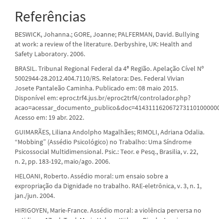
Referências
BESWICK, Johanna.; GORE, Joanne; PALFERMAN, David. Bullying
at work: a review of the literature. Derbyshire, UK: Health and
Safety Laboratory. 2006.
BRASIL. Tribunal Regional Federal da 4ª Região. Apelação Cível Nº
5002944-28.2012.404.7110/RS. Relatora: Des. Federal Vivian
Josete Pantaleão Caminha. Publicado em: 08 maio 2015.
Disponível em: eproc.trf4.jus.br/eproc2trf4/controlador.php?
acao=acessar_documento_publico&doc=414311162067273110100000
Acesso em: 19 abr. 2022.
GUIMARÃES, Liliana Andolpho Magalhães; RIMOLI, Adriana Odalia.
“Mobbing” (Assédio Psicológico) no Trabalho: Uma Síndrome
Psicossocial Multidimensional. Psic.: Teor. e Pesq., Brasilia, v. 22,
n. 2, pp. 183-192, maio/ago. 2006.
HELOANI, Roberto. Assédio moral: um ensaio sobre a
expropriação da Dignidade no trabalho. RAE-eletrônica, v. 3, n. 1,
jan./jun. 2004.
HIRIGOYEN, Marie-France. Assédio moral: a violência perversa no