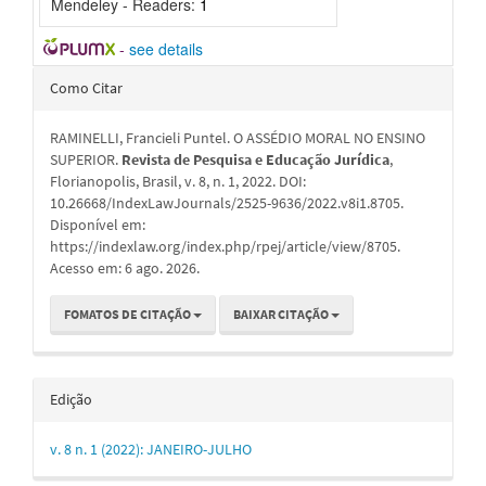
Mendeley - Readers:
1
-
see details
Detalhes
Como Citar
do
RAMINELLI, Francieli Puntel. O ASSÉDIO MORAL NO ENSINO
artigo
SUPERIOR.
Revista de Pesquisa e Educação Jurídica
,
Florianopolis, Brasil, v. 8, n. 1, 2022. DOI:
10.26668/IndexLawJournals/2525-9636/2022.v8i1.8705.
Disponível em:
https://indexlaw.org/index.php/rpej/article/view/8705.
Acesso em: 6 ago. 2026.
FOMATOS DE CITAÇÃO
BAIXAR CITAÇÃO
Edição
v. 8 n. 1 (2022): JANEIRO-JULHO