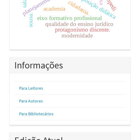
transposição didática
conpedi
cidadania.
academia
sousa.
eixo formativo profissional
qualidade do ensino jurídico
protagonismo discente.
modernidade
Informações
Para Leitores
Para Autores
Para Bibliotecários