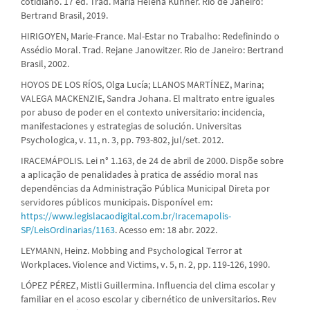
cotidiano. 17 ed. Trad. Maria Helena Kühner. Rio de Janeiro:
Bertrand Brasil, 2019.
HIRIGOYEN, Marie-France. Mal-Estar no Trabalho: Redefinindo o
Assédio Moral. Trad. Rejane Janowitzer. Rio de Janeiro: Bertrand
Brasil, 2002.
HOYOS DE LOS RÍOS, Olga Lucía; LLANOS MARTÍNEZ, Marina;
VALEGA MACKENZIE, Sandra Johana. El maltrato entre iguales
por abuso de poder en el contexto universitario: incidencia,
manifestaciones y estrategias de solución. Universitas
Psychologica, v. 11, n. 3, pp. 793-802, jul/set. 2012.
IRACEMÁPOLIS. Lei n° 1.163, de 24 de abril de 2000. Dispõe sobre
a aplicação de penalidades à pratica de assédio moral nas
dependências da Administração Pública Municipal Direta por
servidores públicos municipais. Disponível em:
https://www.legislacaodigital.com.br/Iracemapolis-
SP/LeisOrdinarias/1163
. Acesso em: 18 abr. 2022.
LEYMANN, Heinz. Mobbing and Psychological Terror at
Workplaces. Violence and Victims, v. 5, n. 2, pp. 119-126, 1990.
LÓPEZ PÉREZ, Mistli Guillermina. Influencia del clima escolar y
familiar en el acoso escolar y cibernético de universitarios. Rev