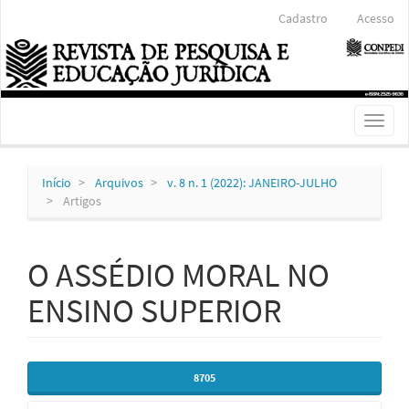
Navegação
Cadastro
Acesso
Principal
Conteúdo
principal
Barra
Lateral
Toggl
naviga
Início
Arquivos
v. 8 n. 1 (2022): JANEIRO-JULHO
Artigos
O ASSÉDIO MORAL NO
ENSINO SUPERIOR
Barra
8705
lateral