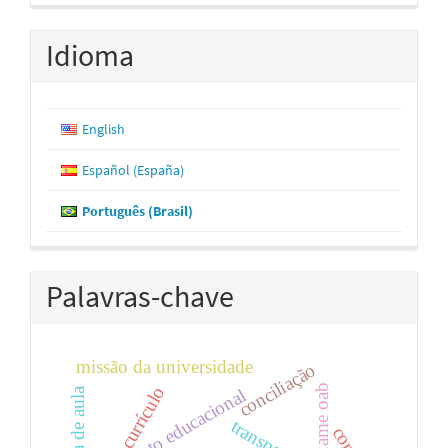
Idioma
English
Español (España)
Português (Brasil)
Palavras-chave
missão da universidade
conciliação
exame oab
currículo
planejamento educacional
sala de aula