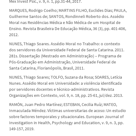
Mex Invest Psic., v. 9, n. 1, pp.31-44, 2017.
MARQUES, Rodrigo Coelho; MARTINS FILHO, Euclides Dias; PAULA,
Guilherme Santos de; SANTOS, Rondinneli Roberto dos. Assédio
Moral nas Residências Médica e Não Médica de um Hospital de
Ensino. Revista Brasileira De Educação Médica, 36 (3), pp. 401-406,
2012.
NUNES, Thiago Soares. Assédio Moral no Trabalho: o contexto
dos servidores da Universidade Federal de Santa Catarina. 2011.
281s. Dissertação (Mestrado em Administração) – Programa de
Pós-Graduação em Administração, Universidade Federal de
Santa Catarina, Florianópolis, Brasil, 2011.
NUNES, Thiago Soares; TOLFO, Suzana da Rosa; SOARES, Letícia
Nunes. Assédio Moral em Universidade: a violência identificada
por servidores docentes e técnico-administrativos. Revista
Organizações em Contexto, vol. 9, n. 18, pp. 25-61, jul/dez. 2013.
RAMÓN, Juan Pedro Martínez; ESTEBAN, Cecilia Ruíz; MATEO,
Inmaculada Méndez. Víctimas universitarias de acoso: Un estudio
sobre factores temporales y situacionales. European Journal of
Investigation in Health, Psychology and Education, v. 9, n. 3, pp.
149-157, 2019.