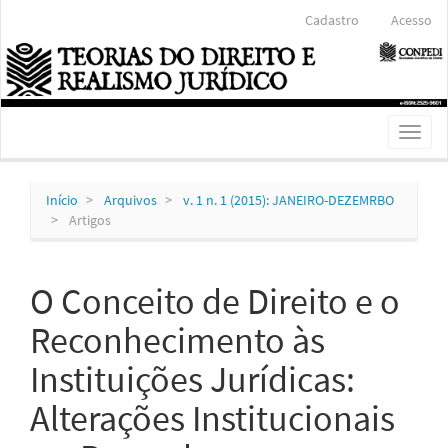
Navegação
Cadastro
Acesso
Principal
Conteúdo
principal
Barra
Lateral
Toggl
naviga
Início
Arquivos
v. 1 n. 1 (2015): JANEIRO-DEZEMRBO
Artigos
O Conceito de Direito e o
Reconhecimento às
Instituições Jurídicas:
Alterações Institucionais