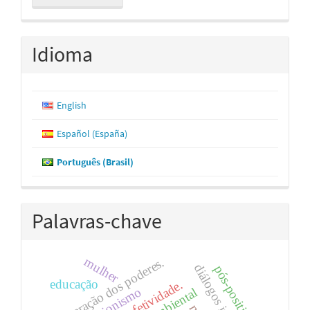
Submissão
Idioma
English
Español (España)
Português (Brasil)
Palavras-chave
mulher
separação dos poderes.
pós-positivismo
educação
efetividade.