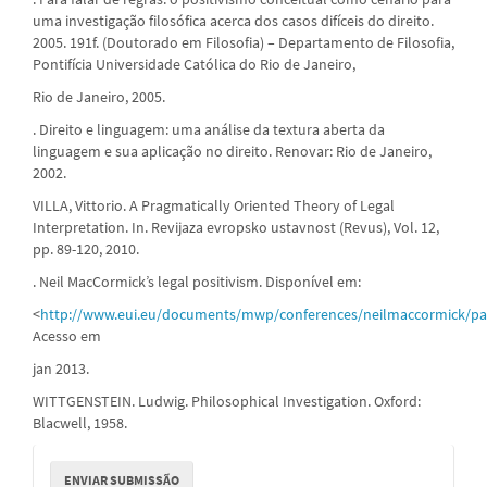
uma investigação filosófica acerca dos casos difíceis do direito.
2005. 191f. (Doutorado em Filosofia) – Departamento de Filosofia,
Pontifícia Universidade Católica do Rio de Janeiro,
Rio de Janeiro, 2005.
. Direito e linguagem: uma análise da textura aberta da
linguagem e sua aplicação no direito. Renovar: Rio de Janeiro,
2002.
VILLA, Vittorio. A Pragmatically Oriented Theory of Legal
Interpretation. In. Revijaza evropsko ustavnost (Revus), Vol. 12,
pp. 89-120, 2010.
. Neil MacCormick’s legal positivism. Disponível em:
<
http://www.eui.eu/documents/mwp/conferences/neilmaccormick/pap
Acesso em
jan 2013.
WITTGENSTEIN. Ludwig. Philosophical Investigation. Oxford:
Blacwell, 1958.
Enviar
ENVIAR SUBMISSÃO