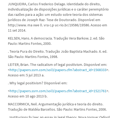
JUNQUEIRA, Carlos Frederico Delage. Identidade do direito,
individualização de disposições jurídicas e o caráter peremptório
das razões para a ação: um estudo sobre teoria dos sistemas
jurídicos de Joseph Raz- Tese de Doutorado. Disponível em
http://www. ma xwe ll. vra c.p uc-rio.br/19586/19586. Acesso em
11 set 2014.
KELSEN, Hans. A democracia. Tradução Vera Barkow. 2. ed. São
Paulo: Martins Fontes, 2000.
. Teoria Pura do Direito. Tradução João Baptista Machado. 6. ed.
São Paulo: Martins Fontes, 1998.
LEITER, Brian. The radicalism of legal positivism. Disponível em:
<
http://papers.ssrn.com/sol3/papers.cfm?abstract_id=1568333
>.
Acesso em: 5 jul 2013 a.
. Why legal positivism? Disponível em:
<
http://papers.ssrn.com/sol3/papers.cfm?abstract_id=1521761
>.
Acesso em 10 ago 2013 b.
MACCORMICK, Neil. Argumentação jurídica e teoria do direito.
Tradução de Waldéa Barcellos. São Paulo: Martins Fontes, 2006.
. Institucions fo law: an essay in legal theory. Nova Iorque: Oxford