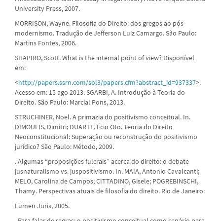
University Press, 2007.
MORRISON, Wayne. Filosofia do Direito: dos gregos ao pós-
modernismo. Tradução de Jefferson Luiz Camargo. São Paulo:
Martins Fontes, 2006.
SHAPIRO, Scott. What is the internal point of view? Disponível
em:
<
http://papers.ssrn.com/sol3/papers.cfm?abstract_id=937337
>.
Acesso em: 15 ago 2013. SGARBI, A. Introdução à Teoria do
Direito. São Paulo: Marcial Pons, 2013.
STRUCHINER, Noel. A primazia do positivismo conceitual. In.
DIMOULIS, Dimitri; DUARTE, Écio Oto. Teoria do Direito
Neoconstitucional: Superação ou reconstrução do positivismo
jurídico? São Paulo: Método, 2009.
. Algumas “proposições fulcrais” acerca do direito: o debate
jusnaturalismo vs. juspositivismo. In. MAIA, Antonio Cavalcanti;
MELO, Carolina de Campos; CITTADINO, Gisele; POGREBINSCHI,
Thamy. Perspectivas atuais de filosofia do direito. Rio de Janeiro:
Lumen Juris, 2005.
. Para falar de regras: o positivismo conceitual como cenário para