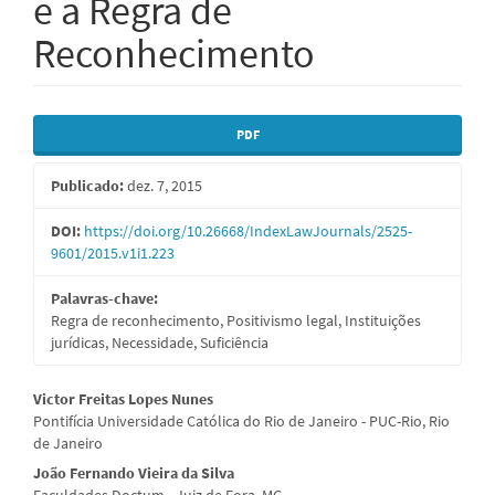
e a Regra de
Reconhecimento
Barra
PDF
lateral
Publicado:
dez. 7, 2015
de
artigos
DOI:
https://doi.org/10.26668/IndexLawJournals/2525-
9601/2015.v1i1.223
Palavras-chave:
Regra de reconhecimento, Positivismo legal, Instituições
jurídicas, Necessidade, Suficiência
Conteúdo
Victor Freitas Lopes Nunes
Pontifícia Universidade Católica do Rio de Janeiro - PUC-Rio, Rio
do
de Janeiro
artigo
João Fernando Vieira da Silva
Faculdades Doctum - Juiz de Fora, MG.