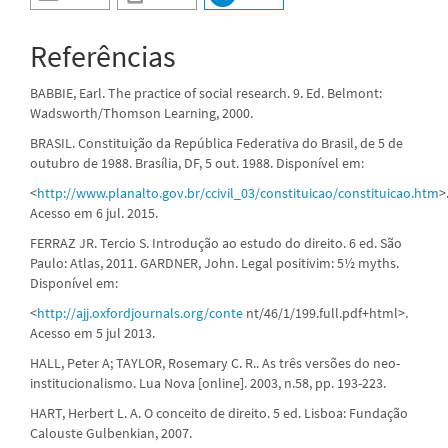
Referências
BABBIE, Earl. The practice of social research. 9. Ed. Belmont:
Wadsworth/Thomson Learning, 2000.
BRASIL. Constituição da República Federativa do Brasil, de 5 de
outubro de 1988. Brasília, DF, 5 out. 1988. Disponível em:
<
http://www.planalto.gov.br/ccivil_03/constituicao/constituicao.htm
>
Acesso em 6 jul. 2015.
FERRAZ JR. Tercio S. Introdução ao estudo do direito. 6 ed. São
Paulo: Atlas, 2011. GARDNER, John. Legal positivim: 5½ myths.
Disponível em:
<
http://ajj.oxfordjournals.org/conte
nt/46/1/199.full.pdf+html>.
Acesso em 5 jul 2013.
HALL, Peter A; TAYLOR, Rosemary C. R.. As três versões do neo-
institucionalismo. Lua Nova [online]. 2003, n.58, pp. 193-223.
HART, Herbert L. A. O conceito de direito. 5 ed. Lisboa: Fundação
Calouste Gulbenkian, 2007.