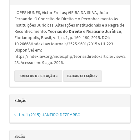
do
LOPES NUNES, Victor Freitas; VIEIRA DA SILVA, João
artigo
Fernando. O Conceito de Direito e o Reconhecimento às
Instituições Jurídicas: Alterações Institucionais e a Regra de
Reconhecimento.
Teorias do Direito e Realismo Jurídico
,
Florianopolis, Brasil, v. 1, n. 1, p. 169–190, 2015. DOI:
10.26668/IndexLawJournals/2525-9601/2015.v1i1.223.
Disponível em:
https://indexlaw.org/index.php/teoriasdireito/article/view/2
23. Acesso em: 9 ago. 2026.
FOMATOS DE CITAÇÃO
BAIXAR CITAÇÃO
Edição
v. 1 n. 1 (2015): JANEIRO-DEZEMRBO
Seção