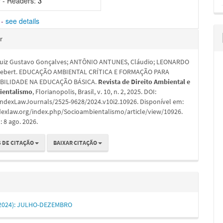
 - Readers:
3
-
see details
hes
r
Luiz Gustavo Gonçalves; ANTÔNIO ANTUNES, Cláudio; LEONARDO
Hebert. EDUCAÇÃO AMBIENTAL CRÍTICA E FORMAÇÃO PARA
BILIDADE NA EDUCAÇÃO BÁSICA.
Revista de Direito Ambiental e
ientalismo
, Florianopolis, Brasil, v. 10, n. 2, 2025. DOI:
IndexLawJournals/2525-9628/2024.v10i2.10926. Disponível em:
ndexlaw.org/index.php/Socioambientalismo/article/view/10926.
 8 ago. 2026.
 DE CITAÇÃO
BAIXAR CITAÇÃO
2 (2024): JULHO-DEZEMBRO