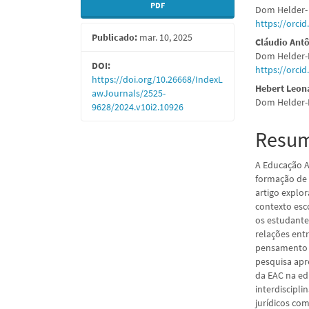
PDF
Dom Helder- 
lateral
do
https://orci
Publicado:
mar. 10, 2025
de
artigo
Cláudio Ant
Dom Helder-E
artigos
princi
DOI:
https://orci
https://doi.org/10.26668/IndexL
Hebert Leon
awJournals/2525-
Dom Helder-E
9628/2024.v10i2.10926
Resu
A Educação A
formação de 
artigo explor
contexto esc
os estudante
relações ent
pensamento c
pesquisa apr
da EAC na ed
interdiscipl
jurídicos com