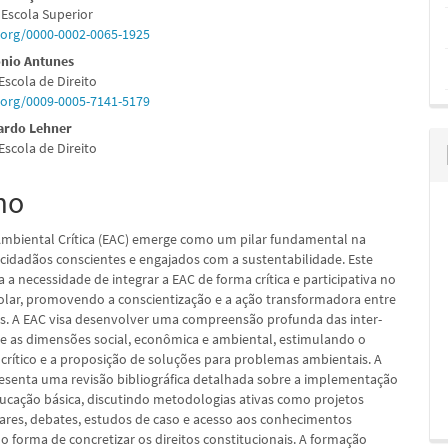
Escola Superior
d.org/0000-0002-0065-1925
ônio Antunes
scola de Direito
pal
d.org/0009-0005-7141-5179
ardo Lehner
scola de Direito
mo
mbiental Crítica (EAC) emerge como um pilar fundamental na
cidadãos conscientes e engajados com a sustentabilidade. Este
a a necessidade de integrar a EAC de forma crítica e participativa no
olar, promovendo a conscientização e a ação transformadora entre
s. A EAC visa desenvolver uma compreensão profunda das inter-
re as dimensões social, econômica e ambiental, estimulando o
rítico e a proposição de soluções para problemas ambientais. A
esenta uma revisão bibliográfica detalhada sobre a implementação
ucação básica, discutindo metodologias ativas como projetos
inares, debates, estudos de caso e acesso aos conhecimentos
o forma de concretizar os direitos constitucionais. A formação