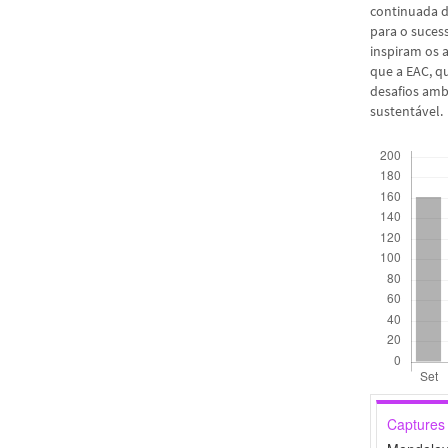
continuada d
para o suces
inspiram os 
que a EAC, q
desafios amb
sustentável.
Downloads
Captures