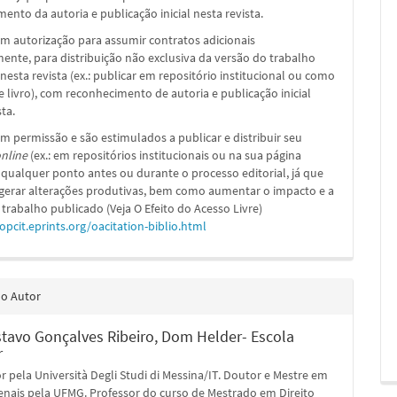
ento da autoria e publicação inicial nesta revista.
m autorização para assumir contratos adicionais
nte, para distribuição não exclusiva da versão do trabalho
nesta revista (ex.: publicar em repositório institucional ou como
e livro), com reconhecimento de autoria e publicação inicial
sta.
m permissão e são estimulados a publicar e distribuir seu
nline
(ex.: em repositórios institucionais ou na sua página
 qualquer ponto antes ou durante o processo editorial, já que
 gerar alterações produtivas, bem como aumentar o impacto e a
 trabalho publicado (Veja O Efeito do Acesso Livre)
/opcit.eprints.org/oacitation-biblio.html
do Autor
stavo Gonçalves Ribeiro,
Dom Helder- Escola
r
 pela Università Degli Studi di Messina/IT. Doutor e Mestre em
enais pela UFMG. Professor do curso de Mestrado em Direito