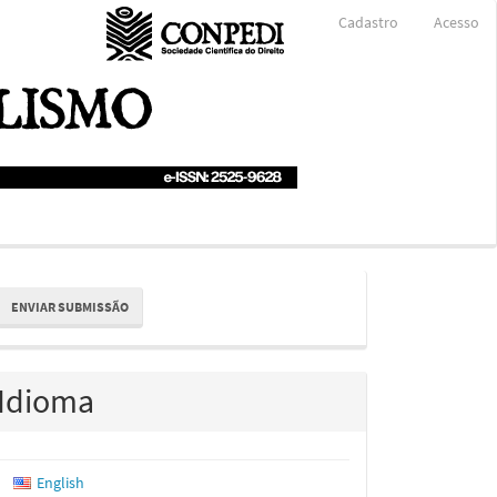
Cadastro
Acesso
nviar
ENVIAR SUBMISSÃO
ubmissão
Idioma
English