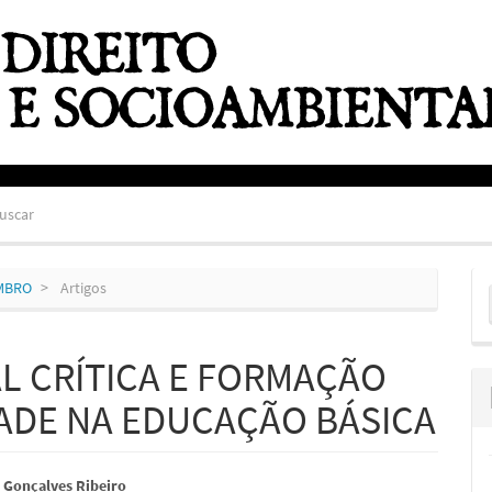
uscar
E
EMBRO
Artigos
S
L CRÍTICA E FORMAÇÃO
ADE NA EDUCAÇÃO BÁSICA
údo
 Gonçalves Ribeiro