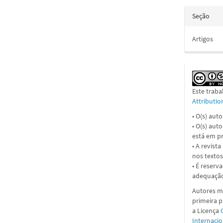
Seção
Artigos
Este traba
Attributi
• O(s) aut
• O(s) aut
está em pr
• A revist
nos textos
• É reserv
adequação
Autores ma
primeira 
a
Licença
Internacio