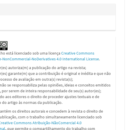
lho está licenciado sob uma licença
Creative Commons
on-NonCommercial-NoDerivatives 4.0 International License
.
or(es) autoriza(m) a publicação do artigo na revista;
or(es) garante(m) que a contribuição é original e inédita e que não
ocesso de avaliação em outra(s) revista(s);
a não se responsabiliza pelas opiniões, ideias e conceitos emitidos
, por serem de inteira responsabilidade de seu(s) autor(es);
ado aos editores o direito de proceder ajustes textuais e de
 do artigo às normas da publicação.
ntêm os direitos autorais e concedem à revista o direito de
publicação, com o trabalho simultaneamente licenciado sob
Creative Commons Atribuição-NãoComercial 4.0
nal
,
que permite o compartilhamento do trabalho com