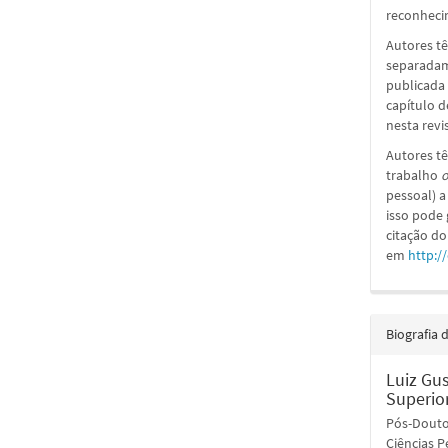
reconhecim
Autores tê
separadame
publicada 
capítulo d
nesta revi
Autores tê
trabalho
o
pessoal) a
isso pode
citação do
em
http:/
Biografia 
Luiz Gu
Superio
Pós-Doutor
Ciências P