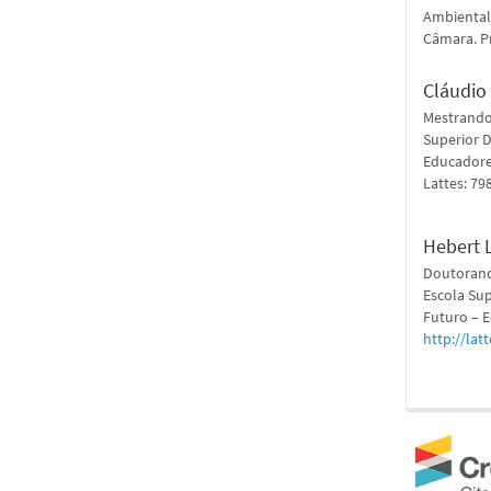
Ambiental
Câmara. P
Cláudio
Mestrando
Superior 
Educadores
Lattes: 7
Hebert 
Doutorand
Escola Su
Futuro – E
http://la