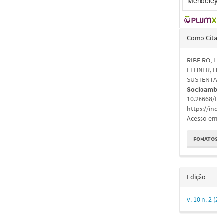
Mendeley
Detal
Como Cita
do
RIBEIRO, 
artigo
LEHNER, 
SUSTENTA
Socioamb
10.26668/
https://i
Acesso em:
FOMATOS
Edição
v. 10 n. 