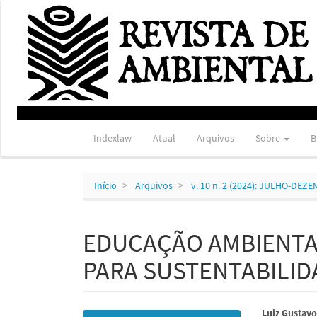
Navegação
Principal
Conteúdo
principal
Barra
Lateral
Indexlaw
Atual
Arquivos
Sobre
B
Início
Arquivos
v. 10 n. 2 (2024): JULHO-DEZ
EDUCAÇÃO AMBIENTA
PARA SUSTENTABILID
Barra
Conte
Luiz Gustavo