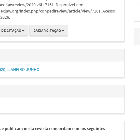
edilawreview/2020.v6i1.7161. Disponível em:
dexlaw.org/index.php/conpedireview/article/view/7161. Acesso
 2026.
 DE CITAÇÃO
BAIXAR CITAÇÃO
(2020): JANEIRO-JUNHO
ue publicam nesta revista concordam com os seguintes