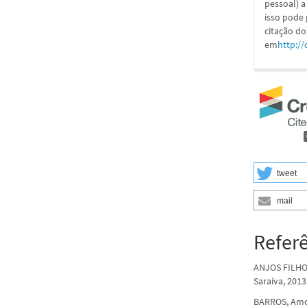
pessoal) a
isso pode
citação do
em
http://
tweet
mail
Refer
ANJOS FILHO,
Saraiva, 2013
BARROS, Amon