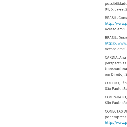
possibilidade
84, p. 87-99, 
BRASIL. Const
http://www.p
Acesso em: 05
BRASIL. Decr
https://www.
Acesso em: 05
CARDIA, Ana 
perspectivas
transnaciona
em Direito). 
COELHO, Fábi
São Paulo: Sa
COMPARATO, F
São Paulo: Sa
CONECTAS DIR
por empresas
http://www.p