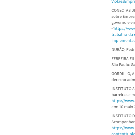
ViolaesEmpr
CONECTAS DI
sobre Empres
governo e em
<
https://ww
trabalho-da-
implementac
DURÃO, Pedro.
FERREIRA FIL
São Paulo: Sa
GORDILLO, Au
derecho admi
INSTITUTO AK
barreiras e 
https://www.
em: 10 maio 
INSTITUTO D
Acompanhamen
https://www.
content/uplo