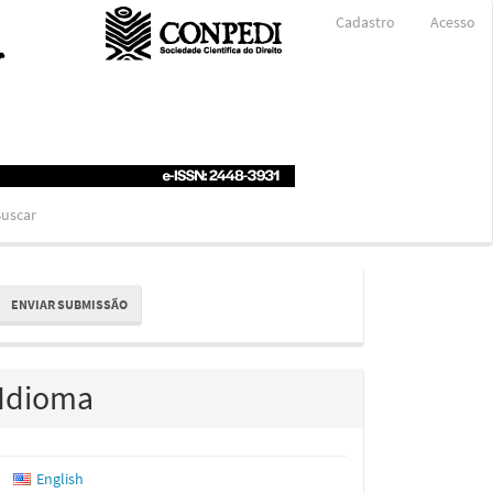
Cadastro
Acesso
uscar
nviar
ENVIAR SUBMISSÃO
ubmissão
Idioma
English