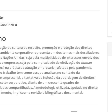
údo
ÃO
AUJO PINTO
mo
pal
ção de cultura de respeito, promoção e proteção dos direitos
ambiente corporativo representa um dos temas mais desafiadores
s Nações Unidas, seja pela multiplicidade de interesses envolvidos
s e empresas, seja pela complexidade de efetivação do
human
uch
na prática da atuação empresarial, afetada pela pandemia.
 o trabalho tem como escopo analisar, no contexto da
e empresarial, a tentativa de inclusão da abordagem de direitos
etor corporativo, diante de um crescente quadro de
dades compartilhadas. A metodologia utilizada, apoiada no direito
imento, implicou na revisão bibliográfica e documental.