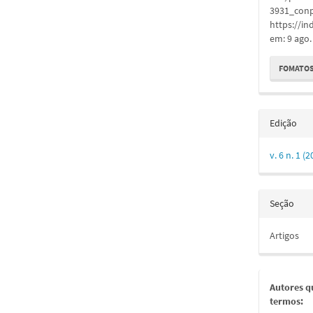
3931_conp
https://in
em: 9 ago.
FOMATOS
Edição
v. 6 n. 1 
Seção
Artigos
Autores q
termos: