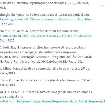
s. Revista Eletrônica Organizações e Sociedades (O&S), vol. 25, n.
2018.
ituição da República Federativa do Brasil (1988). Disponível em:
lanalto.gov.br/ccivil_03/constituicao/constituicaocompilado.htm
.
 abr. 2020.
eto n° 9.571, de 21 de novembro de 2018. Disponível em:
planalto.gov.br/ccivil_03/_ato2015-2018/2018/decreto/d9571.htm
.
 jun. 2020.
Cláudia Ruy. Empresas, direitos humanos e gênero: desafios e
 na proteção e emancipação da mulher pelas empresas
is. 2014. 198f. Dissertação (Mestrado - Programa de Pós-Graduação
São Paulo: Pontifícia Universidade Católica de São Paulo, 2014.
o Ulhoa. Manual de direito comercial: direito de empresa. 25ª ed.
raiva, 2013.
ábio Konder. A afirmação histórica dos direitos humanos. 12ª ed.
raiva, 2019.
EITOS HUMANOS. Acesso à Justiça: violação de direitos humanos
. Disponível em:
rattein.com.br/home/images/stories/Responsabilidade_Social_Empresas/Br