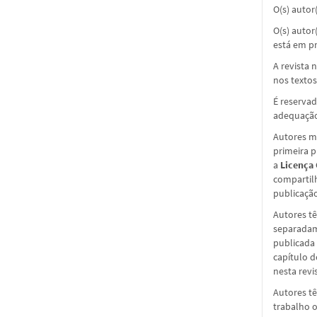
O(s) autor
O(s) autor
está em pr
A revista 
nos textos
É reservad
adequação
Autores ma
primeira 
a
Licença
compartil
publicação 
Autores tê
separadame
publicada 
capítulo d
nesta revi
Autores tê
trabalho o