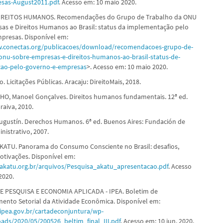
esas-August2011.pdf
. Acesso em: 10 maio 2020.
REITOS HUMANOS. Recomendações do Grupo de Trabalho da ONU
as e Direitos Humanos ao Brasil: status da implementação pelo
presas. Disponível em:
w.conectas.org/publicacoes/download/recomendacoes-grupo-de-
onu-sobre-empresas-e-direitos-humanos-ao-brasil-status-de-
ao-pelo-governo-e-empresas
>. Acesso em: 10 maio 2020.
 Licitações Públicas. Aracaju: DireitoMais, 2018.
HO, Manoel Gonçalves. Direitos humanos fundamentais. 12ª ed.
raiva, 2010.
gustín. Derechos Humanos. 6ª ed. Buenos Aires: Fundación de
nistrativo, 2007.
ATU. Panorama do Consumo Consciente no Brasil: desafios,
motivações. Disponível em:
akatu.org.br/arquivos/Pesquisa_akatu_apresentacao.pdf
. Acesso
2020.
E PESQUISA E ECONOMIA APLICADA - IPEA. Boletim de
to Setorial da Atividade Econômica. Disponível em:
ipea.gov.br/cartadeconjuntura/wp-
ads/2020/05/200526_beltim_final_III.pdf
. Acesso em: 10 jun. 2020.