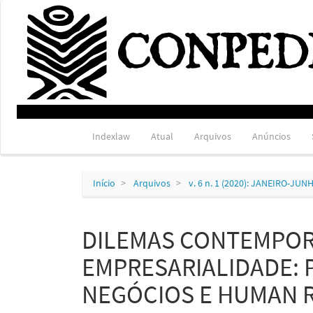
Navegação
Principal
Conteúdo
principal
Barra
Lateral
Indexlaw
Atual
Arquivos
Anúncios
Início
Arquivos
v. 6 n. 1 (2020): JANEIRO-JUN
DILEMAS CONTEMPO
EMPRESARIALIDADE: 
NEGÓCIOS E HUMAN 