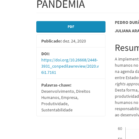
PANDEMIA
Barra
Conte
PEDRO DUR
PDF
JULIANA AR
lateral
do
Publicado:
dez. 24, 2020
de
artigo
Resu
artigos
princi
DOI:
A implementa
https://doi.org/10.26668/2448-
humanos no 
3931_conpedilawreview/2020.v
na agenda da
6i1.7161
entre Estado
rights appro
Palavras-chave:
Desta forma,
Desenvolvimento, Direitos
produtividad
Humanos, Empresa,
humanos no s
Produtividade,
responsabili
Sustentabilidade
ao desenvolv
Downloads