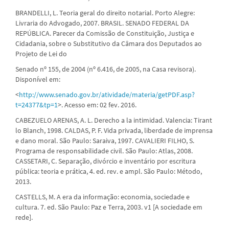
BRANDELLI, L. Teoria geral do direito notarial. Porto Alegre:
Livraria do Advogado, 2007. BRASIL. SENADO FEDERAL DA
REPÚBLICA. Parecer da Comissão de Constituição, Justiça e
Cidadania, sobre o Substitutivo da Câmara dos Deputados ao
Projeto de Lei do
Senado nº 155, de 2004 (nº 6.416, de 2005, na Casa revisora).
Disponível em:
<
http://www.senado.gov.br/atividade/materia/getPDF.asp?
t=24377&tp=1
>. Acesso em: 02 fev. 2016.
CABEZUELO ARENAS, A. L. Derecho a la intimidad. Valencia: Tirant
lo Blanch, 1998. CALDAS, P. F. Vida privada, liberdade de imprensa
e dano moral. São Paulo: Saraiva, 1997. CAVALIERI FILHO, S.
Programa de responsabilidade civil. São Paulo: Atlas, 2008.
CASSETARI, C. Separação, divórcio e inventário por escritura
pública: teoria e prática, 4. ed. rev. e ampl. São Paulo: Método,
2013.
CASTELLS, M. A era da informação: economia, sociedade e
cultura. 7. ed. São Paulo: Paz e Terra, 2003. v1 [A sociedade em
rede].