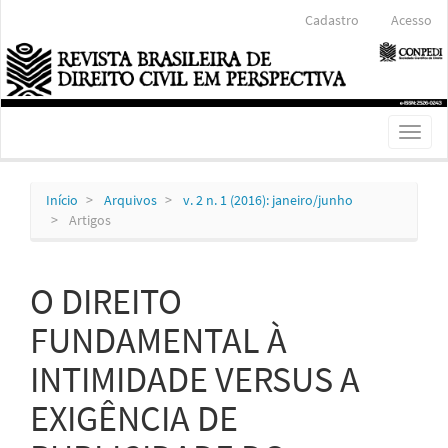
Navegação
Cadastro
Acesso
Principal
Conteúdo
principal
Barra
Lateral
Toggl
naviga
Início
Arquivos
v. 2 n. 1 (2016): janeiro/junho
Artigos
O DIREITO
FUNDAMENTAL À
INTIMIDADE VERSUS A
EXIGÊNCIA DE