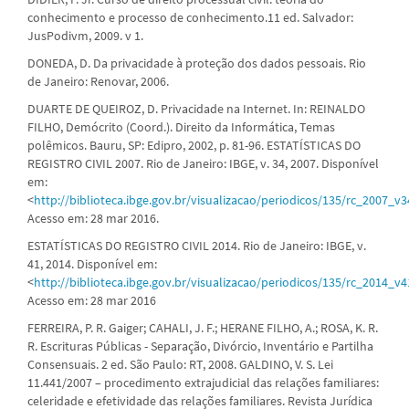
conhecimento e processo de conhecimento.11 ed. Salvador:
JusPodivm, 2009. v 1.
DONEDA, D. Da privacidade à proteção dos dados pessoais. Rio
de Janeiro: Renovar, 2006.
DUARTE DE QUEIROZ, D. Privacidade na Internet. In: REINALDO
FILHO, Demócrito (Coord.). Direito da Informática, Temas
polêmicos. Bauru, SP: Edipro, 2002, p. 81-96. ESTATÍSTICAS DO
REGISTRO CIVIL 2007. Rio de Janeiro: IBGE, v. 34, 2007. Disponível
em:
<
http://biblioteca.ibge.gov.br/visualizacao/periodicos/135/rc_2007_v3
Acesso em: 28 mar 2016.
ESTATÍSTICAS DO REGISTRO CIVIL 2014. Rio de Janeiro: IBGE, v.
41, 2014. Disponível em:
<
http://biblioteca.ibge.gov.br/visualizacao/periodicos/135/rc_2014_v4
Acesso em: 28 mar 2016
FERREIRA, P. R. Gaiger; CAHALI, J. F.; HERANE FILHO, A.; ROSA, K. R.
R. Escrituras Públicas - Separação, Divórcio, Inventário e Partilha
Consensuais. 2 ed. São Paulo: RT, 2008. GALDINO, V. S. Lei
11.441/2007 – procedimento extrajudicial das relações familiares:
celeridade e efetividade das relações familiares. Revista Jurídica