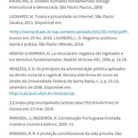
KROHLING, A. Direitos humanos fundamentais: diálogo
intercultural e democracia. São Paulo: Paulus, 2009.
LEONARDI, M. Tutela e privacidade na Internet. São Paulo:
Saraiva, 2011. Disponível em:
<
http://leonardi.adv.br/wp-content/uploads/2012/01/mltpi.pdf
>.
Acesso em: 29 fev. 2016. LOUREIRO, L. G. Registros públicos:
teoria e prática. São Paulo: Método, 2014.
MEDINA GUERRERO, M. La vinculación negativa del legislador a
los derechos fundamentales. Madrid: McGraw-Hill, 1996, p. 14-18.
MENEZES, S. B. Os princípios da administração pública aplicados
ao direito notarial e registral. Revista eletrônica do curso de
direito da Universidade Federal de Santa Maria, v. 3, p. 01-13,
setembro de 2008. Disponível em:
http://cascavel.ufsm.br/revistas/ojs-
2.2/index.php/revistadireito/article/view/7011#.VvKvPvkrLIV
Acesso em: 23 mar. 2016.
MIRANDA, J.; MEDEIROS, R. Constituição Portuguesa Anotada.
Coimbra: Coimbra Editora, 2005. v1.
MIRANDA, R. R. A proteção constitucional da vida privada. São