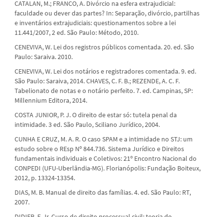
CATALAN, M.; FRANCO, A. Divórcio na esfera extrajudicial:
faculdade ou dever das partes? In: Separação, divórcio, partilhas
e inventários extrajudiciais: questionamentos sobre a lei
11.441/2007, 2 ed. São Paulo: Método, 2010.
CENEVIVA, W. Lei dos registros públicos comentada. 20. ed. São
Paulo: Saraiva. 2010.
CENEVIVA, W. Lei dos notários e registradores comentada. 9. ed.
São Paulo: Saraiva, 2014. CHAVES, C. F. B.; REZENDE, A. C. F.
Tabelionato de notas e o notário perfeito. 7. ed. Campinas, SP:
Millennium Editora, 2014.
COSTA JUNIOR, P. J. O direito de estar só: tutela penal da
intimidade. 3 ed. São Paulo, Sciliano Jurídico, 2004.
CUNHA E CRUZ, M. A. R. O caso SPAM e a intimidade no STJ: um
estudo sobre o REsp Nº 844.736. Sistema Jurídico e Direitos
fundamentais individuais e Coletivos: 21º Encontro Nacional do
CONPEDI (UFU-Uberlândia-MG). Florianópolis: Fundação Boiteux,
2012, p. 13324-13354.
DIAS, M. B. Manual de direito das famílias. 4. ed. São Paulo: RT,
2007.
DIDIER, F. Jr. Curso de direito processual civil: teoria do