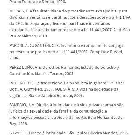
Paulo: Editora de Direito, 1996.
MORAIS, E. A facultatividade do procedimento extrajudicial para
divórcio, inventários e partilhas: considerações sobre o art. 1.14-A
do CPC. In: Separação, divórcio, partilhas e inventários
extrajudiciais: questionamentos sobre a lei 11.441/2007. 2 ed. São
Paulo: Método, 2010.
PARODI, A. C.; SANTOS, C. R. Inventário e rompimento conjugal
por escritura: praticando a Lei 11.441/2007. Campinas: Russel,
2006.
PÉREZ LUÑO, A-E. Derechos Humanos, Estado de Derecho y
Constitución. Madrid: Tecnos, 2005.
PUGLIATTI, S. La trascrizione. La pubblicità in generali. Milano:
Dott. A. Giuffrè ed. 1957. RODOTÀ, S. A vida na sociedade da
vigilância. Rio de Janeiro: Renovar, 2008.
SAMPAIO, J. A. Direito à intimidade e à vida privada: uma visão
jurídica da sexualidade, da família, da comunicação e
informações pessoais, da vida e da morte. Belo Horizonte: Del
Rey, 1998.
SILVA, E. F. Direito à intimidade. São Paulo: Oliveira Mendes, 1998.