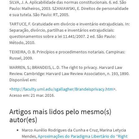
SILVA, J. A. Aplicabilidade das normas constitucionais. 6. ed. São
Paulo: Malheiros, 2003. SZANIAWSKI, E. Direitos de personalidade
e sua tutela. São Paulo: RT, 2005.
TARTUCE, F. Gratuidade em divórcio e inventário extrajudiciais. In:
Separação, divórcio, partilhas e inventários extrajudiciais:
questionamentos sobre a lei 11.441/2007. 2 ed. São Paulo:
Método, 2010.
TEIXEIRA, O. B. Princípios e procedimentos notariais. Campinas:
Russel, 2009.
WARREN, S.; BRANDEIS, L. D. The right to privacy. Harvard Law
Review. Cambridge: Harvard Law Review Association, n. 193, 1890.
Disponível em:
<
http://faculty.uml.edu/sgallagher/Brandeisprivacy.htm
>.
Acesso em: 21 mar. 2016.
Artigos mais lidos pelo mesmo(s)
autor(es)
Marco Aurélio Rodrigues da Cunha e Cruz, Marina Letycia
Mendes,
Aproximações do Paradigma Libertário do “Right