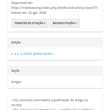
Disponível em:
https://indexlaw.org/index.php/direitocivil/article/view/577.
Acesso em: 10 ago. 2026.
FOMATOS DE CITAÇÃO
BAIXAR CITAÇÃO
Edição
v. 2 n. 1 (2016): janeiro/junho
Seção
Artigos
• O(s) autor(es) autoriza(m) a publicação do artigo na
revista;
• O(s) autor(es) garante(m) que a contribuição é original e