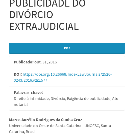
PUBLICIDADE DO
DIVÓRCIO
EXTRAJUDICIAL
Barra
PDF
lateral
Publicado:
out. 31, 2016
de
artigos
DOI:
https://doi.org/10.26668/IndexLawJournals/2526-
0243/2016.v2i1.577
Palavras-chave:
Direito à intimidade, Divórcio, Exigência de publicidade, Ato
notarial
Conteúdo
Marco Aurélio Rodrigues da Cunha Cruz
Universidade do Oeste de Santa Catarina - UNOESC, Santa
do
Catarina, Brasil