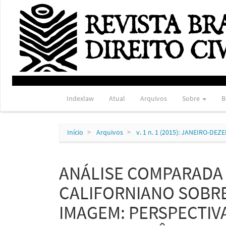
Navegação
Principal
Conteúdo
principal
Barra
Lateral
Indexlaw
Atual
Arquivos
Sobre
B
Início
Arquivos
v. 1 n. 1 (2015): JANEIRO-DE
ANÁLISE COMPARADA 
CALIFORNIANO SOBRE
IMAGEM: PERSPECTIVA