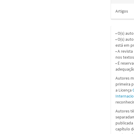
Artigos
• O(s) aut
• O(s) aut
está em pr
• A revist
nos textos
• É reserv
adequação
Autores ma
primeira 
a
Licença
Internacio
reconhecim
Autores tê
separadame
publicada 
capítulo d