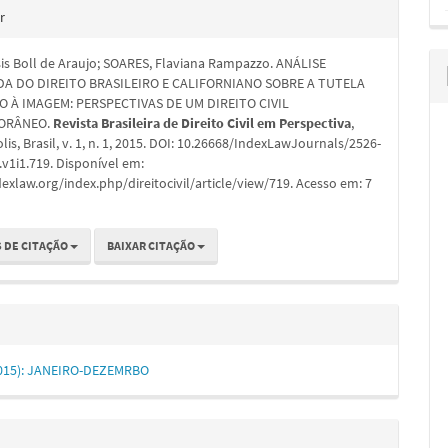
hes
r
is Boll de Araujo; SOARES, Flaviana Rampazzo. ANÁLISE
A DO DIREITO BRASILEIRO E CALIFORNIANO SOBRE A TUTELA
O À IMAGEM: PERSPECTIVAS DE UM DIREITO CIVIL
ORÂNEO.
Revista Brasileira de Direito Civil em Perspectiva
,
lis, Brasil, v. 1, n. 1, 2015. DOI: 10.26668/IndexLawJournals/2526-
v1i1.719. Disponível em:
dexlaw.org/index.php/direitocivil/article/view/719. Acesso em: 7
 DE CITAÇÃO
BAIXAR CITAÇÃO
 (2015): JANEIRO-DEZEMRBO