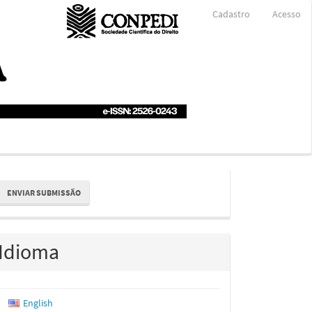
Cadastro
Acesso
nviar
ENVIAR SUBMISSÃO
ubmissão
Idioma
English