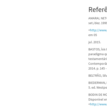
Refer
AMARAL NETO,
set./dez. 199
<
http://www.j
em 05
jul. 2015.
BASTOS, Ísis 
paradigma qu
testamentári
Contemporâne
2014. p. 145 -
BELTRÃO, Silv
BIEDERMAN, Do
5. ed. Westpo
BODIN DE MOR
Disponível e
<
http://www