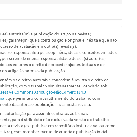
or(es) autoriza(m) a publicação do artigo na revista;
or(es) garante(m) que a contribuição é original e inédita e que não
ocesso de avaliação em outra(s) revista(s);
a não se responsabiliza pelas opiniões, ideias e conceitos emitidos
, por serem de inteira responsabilidade de seu(s) autor(es);
ado aos editores o direito de proceder ajustes textuais e de
 do artigo às normas da publicação.
ntêm os direitos autorais e concedem à revista o direito de
publicação, com o trabalho simultaneamente licenciado sob
Creative Commons Atribuição-NãoComercial 4.0
nal
,
que permite o compartilhamento do trabalho com
ento da autoria e publicação inicial nesta revista.
m autorização para assumir contratos adicionais
nte, para distribuição não exclusiva da versão do trabalho
nesta revista (ex.: publicar em repositório institucional ou como
e livro), com reconhecimento de autoria e publicação inicial