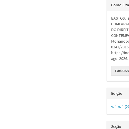
Detal
Como Cita
do
BASTOS, Is
artigo
COMPARAD
DO DIREIT
CONTEMP
Florianopo
0243/2015.
https://in
ago. 2026.
FOMATOS
Edição
v. 1 n. 1
Seção