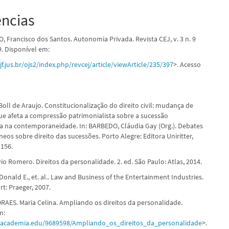
ências
 Francisco dos Santos. Autonomia Privada. Revista CEJ, v. 3 n. 9
9. Disponível em:
f.jus.br/ojs2/index.php/revcej/article/viewArticle/235/397
>. Acesso
Boll de Araujo. Constitucionalização do direito civil: mudança de
e afeta a compressão patrimonialista sobre a sucessão
a na contemporaneidade. In: BARBEDO, Cláudia Gay (Org.). Debates
os sobre direito das sucessões. Porto Alegre: Editora Uniritter,
 156.
io Romero. Direitos da personalidade. 2. ed. São Paulo: Atlas, 2014.
nald E., et. al.. Law and Business of the Entertainment Industries.
rt: Praeger, 2007.
AES. Maria Celina. Ampliando os direitos da personalidade.
m:
.academia.edu/9689598/Ampliando_os_direitos_da_personalidade
>.