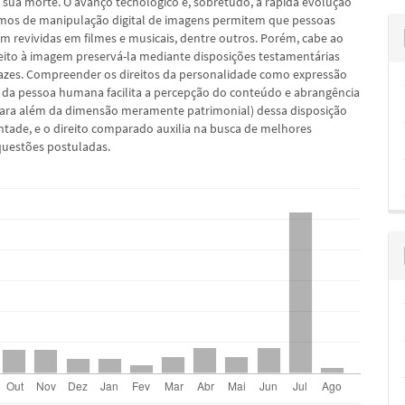
 sua morte. O avanço tecnológico e, sobretudo, a rápida evolução
mos de manipulação digital de imagens permitem que pessoas
am revividas em filmes e musicais, dentre outros. Porém, cabe ao
ireito à imagem preservá-la mediante disposições testamentárias
icazes. Compreender os direitos da personalidade como expressão
 da pessoa humana facilita a percepção do conteúdo e abrangência
(para além da dimensão meramente patrimonial) dessa disposição
ntade, e o direito comparado auxilia na busca de melhores
questões postuladas.