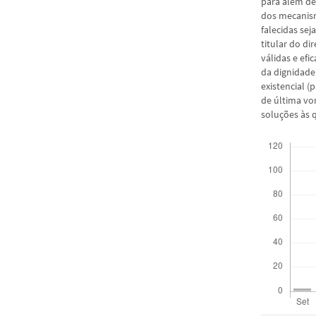
para além de
dos mecanis
falecidas sej
titular do d
válidas e ef
da dignidade
existencial 
de última vo
soluções às 
Downloads