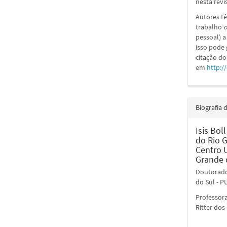
nesta revi
Autores tê
trabalho
o
pessoal) a
isso pode
citação do
em
http:/
Biografia 
Isis Bol
do Rio G
Centro U
Grande d
Doutorado 
do Sul - P
Professor
Ritter dos