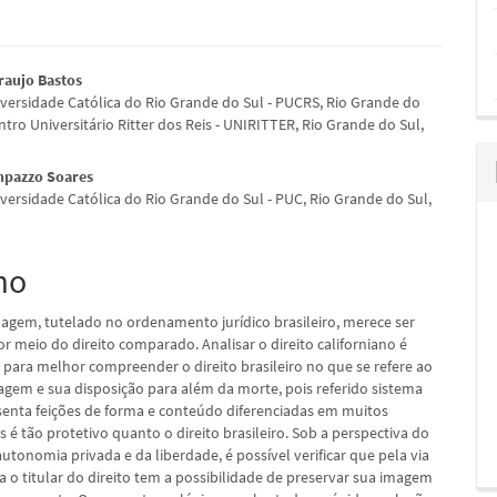
údo
Araujo Bastos
niversidade Católica do Rio Grande do Sul - PUCRS, Rio Grande do
entro Universitário Ritter dos Reis - UNIRITTER, Rio Grande do Sul,
mpazzo Soares
pal
iversidade Católica do Rio Grande do Sul - PUC, Rio Grande do Sul,
mo
imagem, tutelado no ordenamento jurídico brasileiro, merece ser
r meio do direito comparado. Analisar o direito californiano é
para melhor compreender o direito brasileiro no que se refere ao
magem e sua disposição para além da morte, pois referido sistema
esenta feições de forma e conteúdo diferenciadas em muitos
 é tão protetivo quanto o direito brasileiro. Sob a perspectiva do
autonomia privada e da liberdade, é possível verificar que pela via
a o titular do direito tem a possibilidade de preservar sua imagem