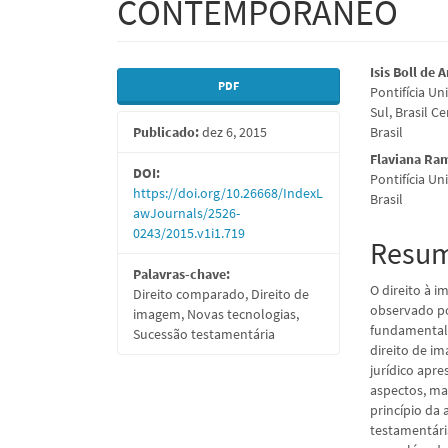
CONTEMPORÂNEO
Barra
Conte
Isis Boll de 
PDF
Pontifícia U
lateral
do
Sul, Brasil C
Publicado:
dez 6, 2015
Brasil
de
artigo
Flaviana Ra
artigos
princi
DOI:
Pontifícia Un
https://doi.org/10.26668/IndexL
Brasil
awJournals/2526-
0243/2015.v1i1.719
Resu
Palavras-chave:
O direito à 
Direito comparado, Direito de
observado po
imagem, Novas tecnologias,
fundamental 
Sucessão testamentária
direito de i
jurídico apr
aspectos, mas
princípio da 
testamentári