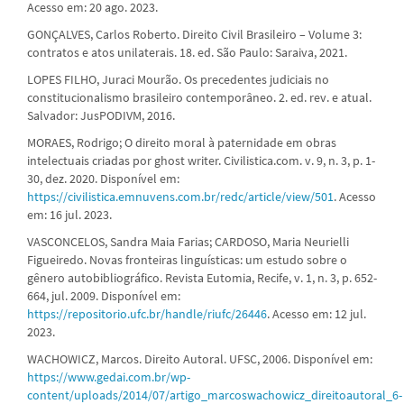
Acesso em: 20 ago. 2023.
GONÇALVES, Carlos Roberto. Direito Civil Brasileiro – Volume 3:
contratos e atos unilaterais. 18. ed. São Paulo: Saraiva, 2021.
LOPES FILHO, Juraci Mourão. Os precedentes judiciais no
constitucionalismo brasileiro contemporâneo. 2. ed. rev. e atual.
Salvador: JusPODIVM, 2016.
MORAES, Rodrigo; O direito moral à paternidade em obras
intelectuais criadas por ghost writer. Civilistica.com. v. 9, n. 3, p. 1-
30, dez. 2020. Disponível em:
https://civilistica.emnuvens.com.br/redc/article/view/501
. Acesso
em: 16 jul. 2023.
VASCONCELOS, Sandra Maia Farias; CARDOSO, Maria Neurielli
Figueiredo. Novas fronteiras linguísticas: um estudo sobre o
gênero autobibliográfico. Revista Eutomia, Recife, v. 1, n. 3, p. 652-
664, jul. 2009. Disponível em:
https://repositorio.ufc.br/handle/riufc/26446
. Acesso em: 12 jul.
2023.
WACHOWICZ, Marcos. Direito Autoral. UFSC, 2006. Disponível em:
https://www.gedai.com.br/wp-
content/uploads/2014/07/artigo_marcoswachowicz_direitoautoral_6-