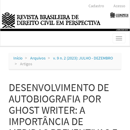
Navegação
Cadastro
Acesso
Principal
Conteúdo
principal
Barra
Lateral
Toggl
naviga
Início
Arquivos
v. 9 n. 2 (2023): JULHO - DEZEMBRO
Artigos
DESENVOLVIMENTO DE
AUTOBIOGRAFIA POR
GHOST WRITER: A
IMPORTÂNCIA DE