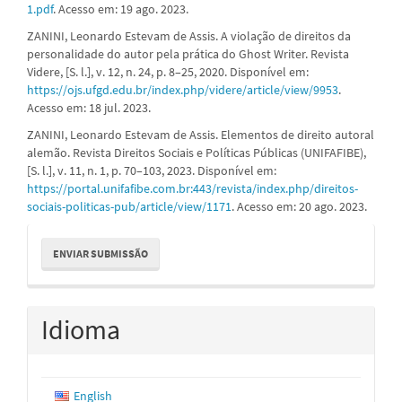
1.pdf
. Acesso em: 19 ago. 2023.
ZANINI, Leonardo Estevam de Assis. A violação de direitos da
personalidade do autor pela prática do Ghost Writer. Revista
Videre, [S. l.], v. 12, n. 24, p. 8–25, 2020. Disponível em:
https://ojs.ufgd.edu.br/index.php/videre/article/view/9953
.
Acesso em: 18 jul. 2023.
ZANINI, Leonardo Estevam de Assis. Elementos de direito autoral
alemão. Revista Direitos Sociais e Políticas Públicas (UNIFAFIBE),
[S. l.], v. 11, n. 1, p. 70–103, 2023. Disponível em:
https://portal.unifafibe.com.br:443/revista/index.php/direitos-
sociais-politicas-pub/article/view/1171
. Acesso em: 20 ago. 2023.
Enviar
ENVIAR SUBMISSÃO
Submissão
Idioma
English