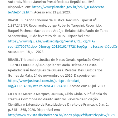
Autorais. Rio de Janeiro: Presidência da República, 1943.
Disponível em:
https://www.planalto.gov.br/ccivil_03/decreto-
lei/del5452.htm
. Acesso em: 13 jul. 2023.
BRASIL. Superior Tribunal de Justiça. Recurso Especial n⁰
1.387.242/SP. Recorrente: Jorge Roberto Tarquini. Recorrido:
Raquel Pacheco Machado de Araújo. Relator: Min. Paulo de Tarso
Sanseverino, 03 de fevereiro de 2015. Disponível em:
https://www.stj.jus.br/websecstj/cgi/revista/REJ.cgi/ITA?
seq=1379097&tipo=0&nreg=201201624772&SeqCgrmaSessao=&CodOrg
Acesso em: 18 jul. 2023.
BRASIL. Tribunal de Justiça de Minas Gerais. Apelação Cível n⁰
1.0570.11.000003-3/002. Apelante: Maria Helena da Costa.
Apelado: Isaú Rodrigues de Oliveira. Relator: Des. Luiz Carlos
Gomes da Mata, 24 de novembro de 2016. Disponível em:
https://www.jusbrasil.com.br/jurisprudencia/tj-
mg/411714530/inteiro-teor-411714581
. Acesso em: 18 jul. 2023.
CILENTO, Marcela Marques; JUNIOR, Cildo Giolo. A influência do
creative Commons no direito autoral. Revista de Iniciação
Científica e Extensão da Faculdade de Direito de Franca, v. 5, n. 1,
p. 545 – 565, 2020. Disponível em:
http://www.revista.direitofranca.br/index.php/icfdf/article/view/1085
.