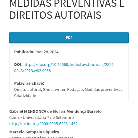
MEDIDAS PREVENTIVAS E
DIREITOS AUTORAIS
Barra
PDF
lateral
Publicado:
mar 28, 2024
de
artigos
DOI:
https://doi.org/10.26668/IndexLawJournals/2526-
0243/2023.v9i2.9968
Palavras-chave:
Direito autoral, Ghost writer, Redação, Medidas preventivas,
Criatividade
Conteúdo
Gabriel MENDONCA de Morais Mendonça Barreto
Centro Universitário 7 de Setembro
do
http://orcid.org/0009-0005-6293-1462
artigo
Marcelo Sampaio Siqueira
Centro Universitário 7 de Setembro