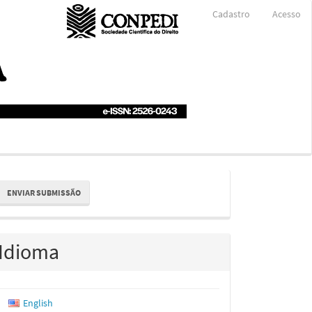
Cadastro
Acesso
nviar
ENVIAR SUBMISSÃO
ubmissão
Idioma
English