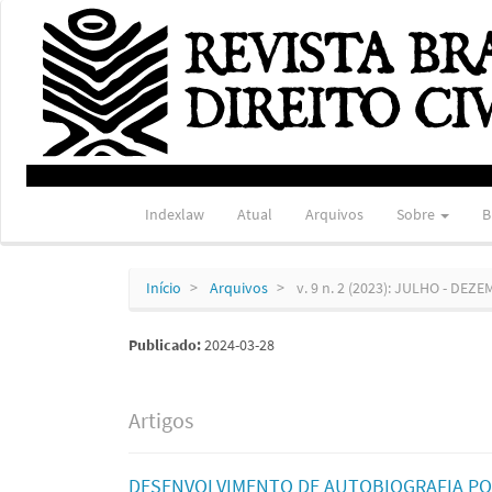
Navegação
Principal
Conteúdo
principal
Barra
Lateral
Indexlaw
Atual
Arquivos
Sobre
B
Início
Arquivos
v. 9 n. 2 (2023): JULHO - DEZ
Publicado:
2024-03-28
Artigos
DESENVOLVIMENTO DE AUTOBIOGRAFIA POR