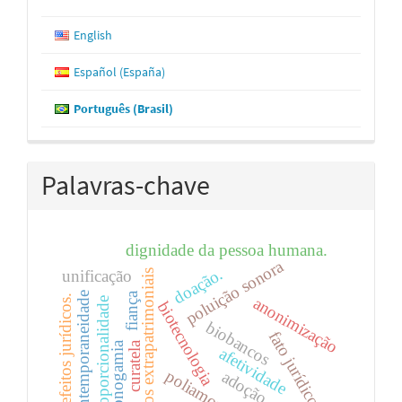
English
Español (España)
Português (Brasil)
Palavras-chave
dignidade da pessoa humana.
poluição sonora
doação.
unificação
danos extrapatrimoniais
fiança
contemporaneidade
efeitos jurídicos.
anonimização
proporcionalidade
biotecnologia
biobancos
fato jurídico
curatela
monogamia
afetividade
poliamor
adoção