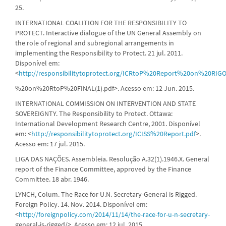
25.
INTERNATIONAL COALITION FOR THE RESPONSIBILITY TO
PROTECT. Interactive dialogue of the UN General Assembly on
the role of regional and subregional arrangements in
implementing the Responsibility to Protect. 21 jul. 2011.
Disponível em:
<
http://responsibilitytoprotect.org/ICRtoP%20Report%20on%20RI
%20on%20RtoP%20FINAL(1).pdf>. Acesso em: 12 Jun. 2015.
INTERNATIONAL COMMISSION ON INTERVENTION AND STATE
SOVEREIGNTY. The Responsibility to Protect. Ottawa:
International Development Research Centre, 2001. Disponível
em: <
http://responsibilitytoprotect.org/ICISS%20Report.pdf
>.
Acesso em: 17 jul. 2015.
LIGA DAS NAÇÕES. Assembleia. Resolução A.32(1).1946.X. General
report of the Finance Committee, approved by the Finance
Committee. 18 abr. 1946.
LYNCH, Colum. The Race for U.N. Secretary-General is Rigged.
Foreign Policy. 14. Nov. 2014. Disponível em:
<
http://foreignpolicy.com/2014/11/14/the-race-for-u-n-secretary-
general-is-rigged/>. Acesso em: 12 jul. 2015.