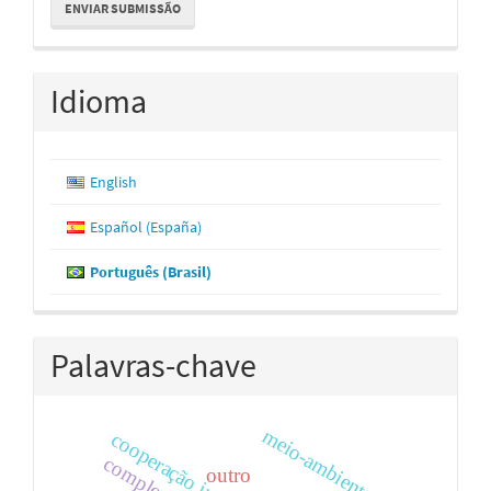
ENVIAR SUBMISSÃO
Submissão
Idioma
English
Español (España)
Português (Brasil)
Palavras-chave
meio-ambiente
outro