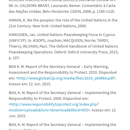
98. In. CALDEIRA BRANT, Leonardo Nemer. Comentário à Carta
das Nações Unidas. Belo Horizonte: CEDIN, 2008, p. 1185-1120.
ANNAN, K. We the peoples: the role of the United Nations in the
21st Century. New York: United Nations, 2000.
ASMUSSEN, Jan. United Nations Peacekeeping Force in Cyprus
(UNFICYP). In. KOOPS, Joachim; MACQUEEN, Norrie; TARDY,
Thierry; WLIIAMS, Paul. The Oxford Handbook of United Nations
Peacekeeping Operations. Oxford: Oxford University Press, 2015,
p. 197-
BAN K. M. Report of the Secretary General – Early Warning,
Assessment and the Responsibility to Protect. 2010. Disponível
em: <
http://www.globalr2p.org/media/files/2010_a64864.pdf
>.
Acesso em: 12 Jun. 2015.
BAN, K. M. Report of the Secretary General – Implementing the
Responsibility to Protect. 2009. Disponível em:
<
http://www.responsibilitytoprotect.org/index.php?
module=uploads&func=download&fileId=655
>. Acesso em: 12
Jun. 2015.
BAN, K. M. Report of the Secretary General – Implementing the