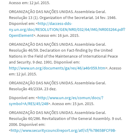
Acesso em: 12 jul. 2015.
ORGANIZAÇÃO DAS NAÇÕES UNIDAS. Assembleia Geral.
Resolução 13 (1). Organization of the Secretariat. 14 fev. 1946.
Disponível em: <
http://daccess-dds-
ny.un.org/doc/RESOLUTION/GEN/NR0/032/64/IMG/NR003264.pdf?
OpenElement
>. Acesso em: 16 jun. 2015.
ORGANIZAÇÃO DAS NAÇÕES UNIDAS. Assembleia Geral.
Resolução 46/59. Declaration on Fact-finding by the United
Nations in the Field of the Maintenance of International Peace
and Security. 9 dez. 1991. Disponível em:
http://www.un.org/documents/ga/res/46/a46r059.htm
>. Acesso
em: 12 jul. 2015.
ORGANIZAÇÃO DAS NAÇÕES UNIDAS. Assembleia Geral.
Resolução 49/233A. 23 dez.
Disponível em: <
http://www.un.org/es/comun/docs/?
symbol=A/RES/45/248
>. Acesso em: 15 jun. 2015.
ORGANIZAÇÃO DAS NAÇÕES UNIDAS. Assembleia Geral.
Resolução 60/286. Revitalization of the General Assembly. 9 out.
2006. Disponível em:
<
http://www.securitycouncilreport.org/atf/cf/%7B65BFCF9B-