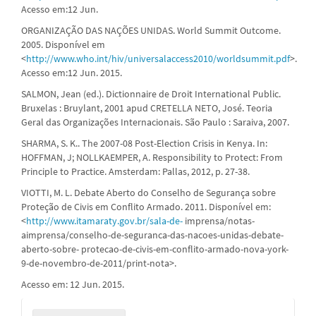
Acesso em:12 Jun.
ORGANIZAÇÃO DAS NAÇÕES UNIDAS. World Summit Outcome.
2005. Disponível em
<
http://www.who.int/hiv/universalaccess2010/worldsummit.pdf
>.
Acesso em:12 Jun. 2015.
SALMON, Jean (ed.). Dictionnaire de Droit International Public.
Bruxelas : Bruylant, 2001 apud CRETELLA NETO, José. Teoria
Geral das Organizações Internacionais. São Paulo : Saraiva, 2007.
SHARMA, S. K.. The 2007-08 Post-Election Crisis in Kenya. In:
HOFFMAN, J; NOLLKAEMPER, A. Responsibility to Protect: From
Principle to Practice. Amsterdam: Pallas, 2012, p. 27-38.
VIOTTI, M. L. Debate Aberto do Conselho de Segurança sobre
Proteção de Civis em Conflito Armado. 2011. Disponível em:
<
http://www.itamaraty.gov.br/sala-de-
imprensa/notas-
aimprensa/conselho-de-seguranca-das-nacoes-unidas-debate-
aberto-sobre- protecao-de-civis-em-conflito-armado-nova-york-
9-de-novembro-de-2011/print-nota>.
Acesso em: 12 Jun. 2015.
Enviar