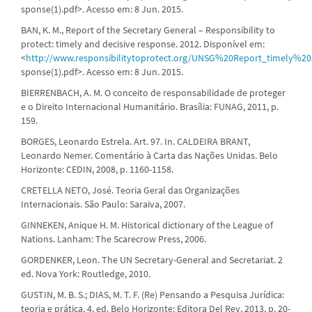
sponse(1).pdf>. Acesso em: 8 Jun. 2015.
BAN, K. M., Report of the Secretary General – Responsibility to
protect: timely and decisive response. 2012. Disponível em:
<
http://www.responsibilitytoprotect.org/UNSG%20Report_timely%2
sponse(1).pdf>. Acesso em: 8 Jun. 2015.
BIERRENBACH, A. M. O conceito de responsabilidade de proteger
e o Direito Internacional Humanitário. Brasília: FUNAG, 2011, p.
159.
BORGES, Leonardo Estrela. Art. 97. In. CALDEIRA BRANT,
Leonardo Nemer. Comentário à Carta das Nações Unidas. Belo
Horizonte: CEDIN, 2008, p. 1160-1158.
CRETELLA NETO, José. Teoria Geral das Organizações
Internacionais. São Paulo: Saraiva, 2007.
GINNEKEN, Anique H. M. Historical dictionary of the League of
Nations. Lanham: The Scarecrow Press, 2006.
GORDENKER, Leon. The UN Secretary-General and Secretariat. 2
ed. Nova York: Routledge, 2010.
GUSTIN, M. B. S.; DIAS, M. T. F. (Re) Pensando a Pesquisa Jurídica:
teoria e prática. 4. ed. Belo Horizonte: Editora Del Rey, 2013, p. 20-