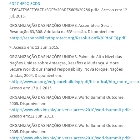
6D27-4E9C-8CD3-
CF6E4FF96FF9%7D/SGE%20ARES60%20286.pdf>. Acesso em: 12
jul. 2015.
ORGANIZAÇÃO DAS NAÇÕES UNIDAS. Assembleia Geral.
Resolução 63/308. Adotada na 63ª sessão. Disponível em:
<
http://responsibilitytoprotect.org/Resolution%20RtoP(3).pdf
>. Acesso em: 12 Jun. 2015.
ORGANIZAÇÃO DAS NAÇÕES UNIDAS. Painel de Alto Nível das
Nações Unidas sobre Ameaças, Desafios e Mudança. A More
Secure World: our shared responsibility. Nova Iorque: Nações
Unidas, 2004. Disponível em:
<
http://www.un.org/en/peacebuilding/pdf/historical/hlp_more_secur
Acesso em: 17 jul. 2015.
ORGANIZAÇÃO DAS NAÇÕES UNIDAS. World Summit Outcome.
2005. Disponível em
<
http://www.who.int/hiv/universalaccess2010/worldsummit.pdf
>.
Acesso em:12 Jun. 2013.
ORGANIZAÇÃO DAS NAÇÕES UNIDAS. World Summit Outcome.
2005. Disponível em
<
http://www.who.int/hiv/universalaccess2010/worldsummit.pdf
>.