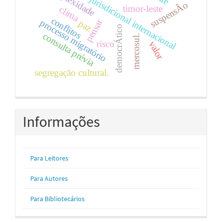
cooperação jurisdicional internacional
complexidade
suspensÃo
timor-leste
clima
conflitos
pensar
processo migratório
paz
democrÁtico
consulta prévia
mercosul.
risco
valor
segregação cultural.
Informações
Para Leitores
Para Autores
Para Bibliotecários