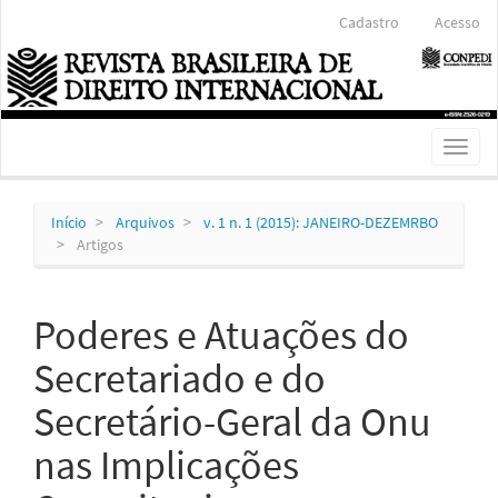
Navegação
Cadastro
Acesso
Principal
Conteúdo
principal
Barra
Lateral
Toggl
naviga
Início
Arquivos
v. 1 n. 1 (2015): JANEIRO-DEZEMRBO
Artigos
Poderes e Atuações do
Secretariado e do
Secretário-Geral da Onu
nas Implicações