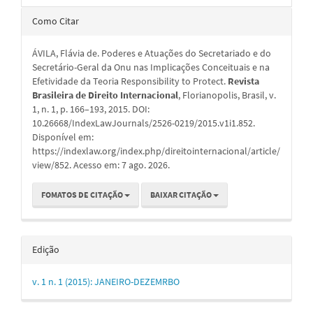
Detalhes
Como Citar
do
ÁVILA, Flávia de. Poderes e Atuações do Secretariado e do
artigo
Secretário-Geral da Onu nas Implicações Conceituais e na
Efetividade da Teoria Responsibility to Protect.
Revista
Brasileira de Direito Internacional
, Florianopolis, Brasil, v.
1, n. 1, p. 166–193, 2015. DOI:
10.26668/IndexLawJournals/2526-0219/2015.v1i1.852.
Disponível em:
https://indexlaw.org/index.php/direitointernacional/article/
view/852. Acesso em: 7 ago. 2026.
FOMATOS DE CITAÇÃO
BAIXAR CITAÇÃO
Edição
v. 1 n. 1 (2015): JANEIRO-DEZEMRBO