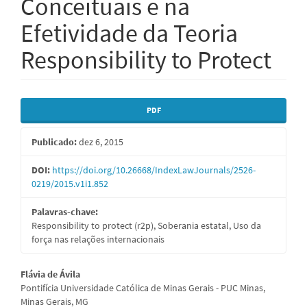
Conceituais e na
Efetividade da Teoria
Responsibility to Protect
Barra
PDF
lateral
Publicado:
dez 6, 2015
de
artigos
DOI:
https://doi.org/10.26668/IndexLawJournals/2526-
0219/2015.v1i1.852
Palavras-chave:
Responsibility to protect (r2p), Soberania estatal, Uso da
força nas relações internacionais
Conteúdo
Flávia de Ávila
Pontifícia Universidade Católica de Minas Gerais - PUC Minas,
do
Minas Gerais, MG