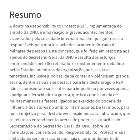
artigo
Resumo
principal
A doutrina Responsibility to Protect (R2P), implementada no
âmbito da ONU, é uma reação a graves acontecimentos
vivenciados pela sociedade internacional em que guerras são
responsáveis pela morte e pelo deslocamento forçado de
milhares de pessoas. Este conceito, que foi feito em resposta aos
apelos do Secretário-Geral da ONU e resulta dos esforços
empreendidos pelo Secretariado, é constantemente debatido
pelos Estados-membros da organização, pois as várias
tentativas, inclusive jurídicas, de se conter a violência em grande
escala, dentre as quais se destaca para fins deste artigo o R2P,
não se apresentam suficientes para impedir ou por vezes apenas
apaziguar a ferocidade da guerra, que fica condicionada de
muitas maneiras a fatores ligados ao exercício do poder e da
influência dos atores no âmbito internacional. De tal modo, para
que o objetivo geral deste breve ensaio possa ser alcançado, que
se refere ao entendimento acerca de poderes e atuações do
Secretariado e do Secretário- Geral da ONU sobre as
formulações conceituais do Responsibility to Protect e sua
efetividade, será necessário que haja o aprofundamento de