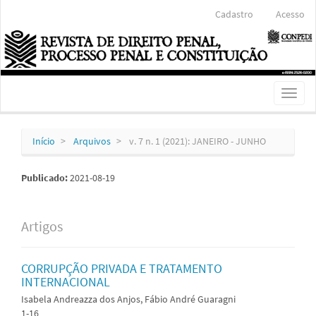
Navegação
Cadastro
Acesso
Principal
Conteúdo
principal
Barra
Lateral
Toggl
naviga
Início
Arquivos
v. 7 n. 1 (2021): JANEIRO - JUNHO
Publicado:
2021-08-19
Artigos
CORRUPÇÃO PRIVADA E TRATAMENTO
INTERNACIONAL
Isabela Andreazza dos Anjos, Fábio André Guaragni
1-16