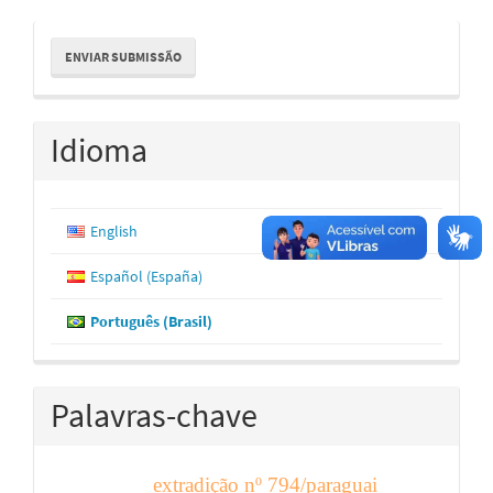
Enviar
ENVIAR SUBMISSÃO
Submissão
Idioma
English
Español (España)
Português (Brasil)
Palavras-chave
extradição nº 794/paraguai