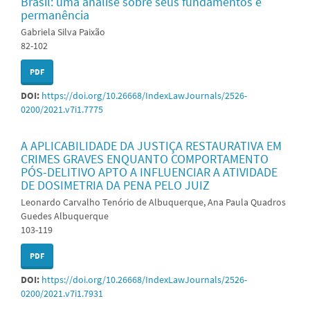
Brasil: uma análise sobre seus fundamentos e
permanência
Gabriela Silva Paixão
82-102
PDF
DOI:
https://doi.org/10.26668/IndexLawJournals/2526-
0200/2021.v7i1.7775
A APLICABILIDADE DA JUSTIÇA RESTAURATIVA EM
CRIMES GRAVES ENQUANTO COMPORTAMENTO
PÓS-DELITIVO APTO A INFLUENCIAR A ATIVIDADE
DE DOSIMETRIA DA PENA PELO JUIZ
Leonardo Carvalho Tenório de Albuquerque, Ana Paula Quadros
Guedes Albuquerque
103-119
PDF
DOI:
https://doi.org/10.26668/IndexLawJournals/2526-
0200/2021.v7i1.7931