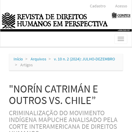
Navegação
Cadastro
Acesso
Principal
Conteúdo
principal
Barra
Lateral
Toggl
naviga
Início
Arquivos
v. 10 n. 2 (2024): JULHO-DEZEMBRO
Artigos
"NORÍN CATRIMÁN E
OUTROS VS. CHILE”
CRIMINALIZAÇÃO DO MOVIMENTO
INDÍGENA MAPUCHE ANALISADO PELA
CORTE INTERAMERICANA DE DIREITOS