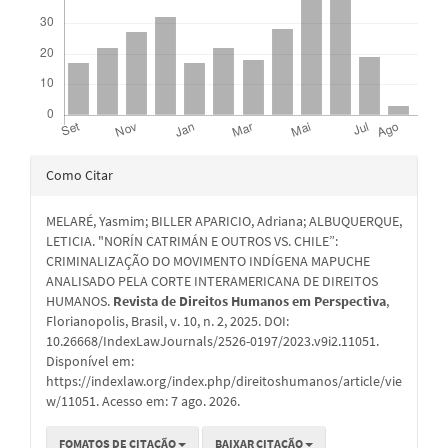
Detalhes
Como Citar
do
MELARÉ, Yasmim; BILLER APARICIO, Adriana; ALBUQUERQUE,
artigo
LETICIA. "NORÍN CATRIMÁN E OUTROS VS. CHILE”:
CRIMINALIZAÇÃO DO MOVIMENTO INDÍGENA MAPUCHE
ANALISADO PELA CORTE INTERAMERICANA DE DIREITOS
HUMANOS.
Revista de Direitos Humanos em Perspectiva
,
Florianopolis, Brasil, v. 10, n. 2, 2025. DOI:
10.26668/IndexLawJournals/2526-0197/2023.v9i2.11051.
Disponível em:
https://indexlaw.org/index.php/direitoshumanos/article/vie
w/11051. Acesso em: 7 ago. 2026.
FOMATOS DE CITAÇÃO
BAIXAR CITAÇÃO