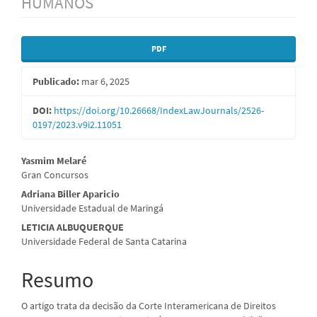
HUMANOS
Barra
PDF
lateral
Publicado:
mar 6, 2025
de
artigos
DOI:
https://doi.org/10.26668/IndexLawJournals/2526-
0197/2023.v9i2.11051
Conteúdo
Yasmim Melaré
Gran Concursos
do
Adriana Biller Aparicio
artigo
Universidade Estadual de Maringá
principal
LETICIA ALBUQUERQUE
Universidade Federal de Santa Catarina
Resumo
O artigo trata da decisão da Corte Interamericana de Direitos