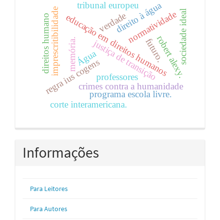
direito à água
tribunal europeu
imprescritibilidade
sociedade ideal
normatividade
verdade
educação em direitos humanos
direitos humano
robert alexy.
memória.
futuro.
justiça de transição
Água
regra ius cogens
professores
crimes contra a humanidade
programa escola livre.
corte interamericana.
Informações
Para Leitores
Para Autores