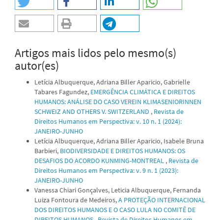
Artigos mais lidos pelo mesmo(s)
autor(es)
Letícia Albuquerque, Adriana Biller Aparicio, Gabrielle
Tabares Fagundez,
EMERGÊNCIA CLIMÁTICA E DIREITOS
HUMANOS: ANÁLISE DO CASO VEREIN KLIMASENIORINNEN
SCHWEIZ AND OTHERS V. SWITZERLAND
,
Revista de
Direitos Humanos em Perspectiva: v. 10 n. 1 (2024):
JANEIRO-JUNHO
Letícia Albuquerque, Adriana Biller Aparicio, Isabele Bruna
Barbieri,
BIODIVERSIDADE E DIREITOS HUMANOS: OS
DESAFIOS DO ACORDO KUNMING-MONTREAL
,
Revista de
Direitos Humanos em Perspectiva: v. 9 n. 1 (2023):
JANEIRO-JUNHO
Vanessa Chiari Gonçalves, Leticia Albuquerque, Fernanda
Luiza Fontoura de Medeiros,
A PROTEÇÃO INTERNACIONAL
DOS DIREITOS HUMANOS E O CASO LULA NO COMITÊ DE
DIREITOS HUMANOS
,
Revista de Direitos Humanos em