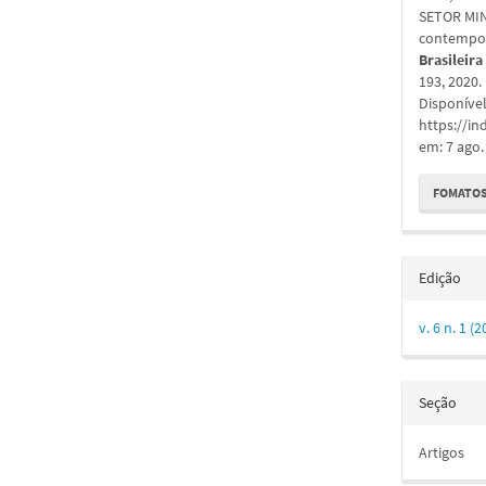
artigo
SETOR MIN
contempor
Brasileira
193, 2020
Disponíve
https://in
em: 7 ago.
FOMATOS
Edição
v. 6 n. 1 (
Seção
Artigos