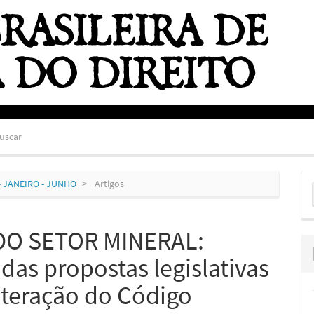
uscar
E
0) - JANEIRO - JUNHO
Artigos
S
O SETOR MINERAL:
das propostas legislativas
teração do Código