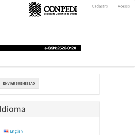
Cadastro
Acesso
nviar
ENVIAR SUBMISSÃO
ubmissão
Idioma
English