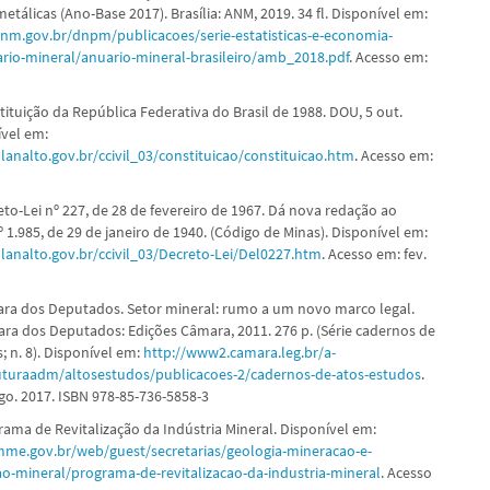
etálicas (Ano-Base 2017). Brasília: ANM, 2019. 34 fl. Disponível em:
nm.gov.br/dnpm/publicacoes/serie-estatisticas-e-economia-
rio-mineral/anuario-mineral-brasileiro/amb_2018.pdf
. Acesso em:
ituição da República Federativa do Brasil de 1988. DOU, 5 out.
ível em:
lanalto.gov.br/ccivil_03/constituicao/constituicao.htm
. Acesso em:
to-Lei nº 227, de 28 de fevereiro de 1967. Dá nova redação ao
º 1.985, de 29 de janeiro de 1940. (Código de Minas). Disponível em:
lanalto.gov.br/ccivil_03/Decreto-Lei/Del0227.htm
. Acesso em: fev.
ra dos Deputados. Setor mineral: rumo a um novo marco legal.
mara dos Deputados: Edições Câmara, 2011. 276 p. (Série cadernos de
; n. 8). Disponível em:
http://www2.camara.leg.br/a-
uturaadm/altosestudos/publicacoes-2/cadernos-de-atos-estudos
.
go. 2017. ISBN 978-85-736-5858-3
rama de Revitalização da Indústria Mineral. Disponível em:
me.gov.br/web/guest/secretarias/geologia-mineracao-e-
o-mineral/programa-de-revitalizacao-da-industria-mineral
. Acesso