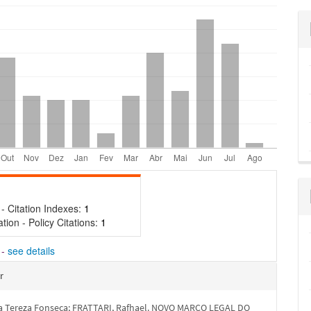
- Citation Indexes:
1
ation - Policy Citations:
1
-
see details
hes
r
ia Tereza Fonseca; FRATTARI, Rafhael. NOVO MARCO LEGAL DO