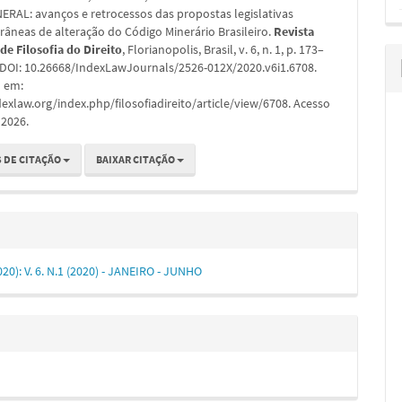
ERAL: avanços e retrocessos das propostas legislativas
âneas de alteração do Código Minerário Brasileiro.
Revista
 de Filosofia do Direito
, Florianopolis, Brasil, v. 6, n. 1, p. 173–
. DOI: 10.26668/IndexLawJournals/2526-012X/2020.v6i1.6708.
l em:
dexlaw.org/index.php/filosofiadireito/article/view/6708. Acesso
 2026.
 DE CITAÇÃO
BAIXAR CITAÇÃO
2020): V. 6. N.1 (2020) - JANEIRO - JUNHO