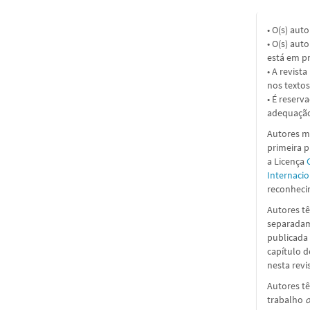
• O(s) aut
• O(s) aut
está em pr
• A revist
nos textos
• É reserv
adequação
Autores ma
primeira 
a
Licença
Internacio
reconhecim
Autores tê
separadame
publicada 
capítulo d
nesta revi
Autores tê
trabalho
o