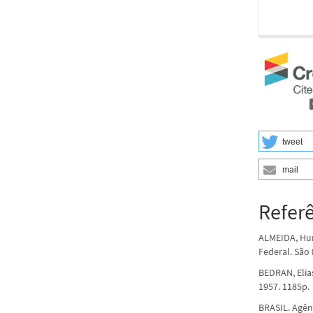
tweet
mail
Refer
ALMEIDA, Hum
Federal. São 
BEDRAN, Elias
1957. 1185p.
BRASIL. Agênc