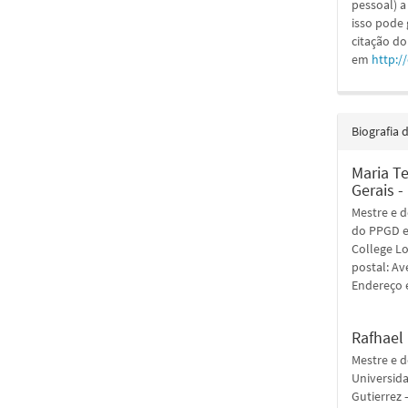
pessoal) a
isso pode
citação do
em
http:/
Biografia 
Maria T
Gerais 
Mestre e 
do PPGD em
College L
postal: Av
Endereço 
Rafhael 
Mestre e 
Universida
Gutierrez 