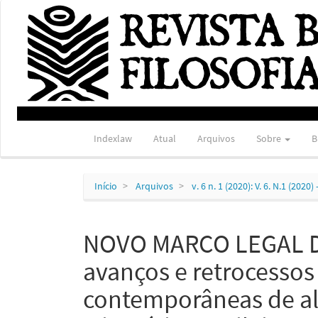
Navegação
Principal
Conteúdo
principal
Barra
Lateral
Indexlaw
Atual
Arquivos
Sobre
B
Início
Arquivos
v. 6 n. 1 (2020): V. 6. N.1 (202
NOVO MARCO LEGAL D
avanços e retrocessos 
contemporâneas de al