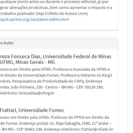
 qualquer ponto antes ou durante o processo editorial, já que
 gerar alterações produtivas, bem como aumentar o impacto e a
 trabalho publicado (Veja O Efeito do Acesso Livre)
/opcit.eprints.org/oacitation-biblio.html
do Autor
ereza Fonseca Dias,
Universidade Federal de Minas
- UFMG, Minas Gerais - MG
doutora em Direito pela UFMG. Professora Associada da UFMG e
 Direito da Universidade Fumec. Professora Visitante no King’s
ondres. Pesquisadora de Produtividade do CNPq. Endereço
enida João Pinheiro, 100 - Centro – BH-MG - CEP: 30130-180.
eletrônico: terezadias@ufmg.br
Frattari,
Universidade Fumec
doutor em Direito pela UFMG. Professor do PPGD em Direito da
de Fumec. Endereço postal: Av. Raja Gabaglia, 1580, 11º andar –
– BH-MG - CEP 30441-194. Endereço eletrônico: frattari@vlf.adv.br