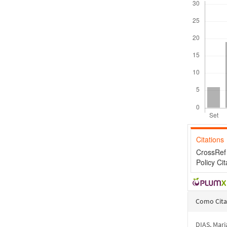
Citations
CrossRef 
Policy Cit
Detal
Como Cita
do
DIAS, Mar