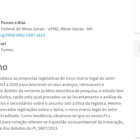
údo
 Fonseca Dias
 Federal de Minas Gerais - UFMG, Minas Gerais - MG
.org/0000-0002-5587-2813
tari
e Fumec
pal
mo
nalisou as propostas legislativas do novo marco legal do setor
013 a 2020 para descrever os seus avanços, retrocessos e
No âmbito da vertente jurídico-descritiva de pesquisa, o estudo tem
nóstico, razão pela qual procedeu-se ao levantamento e análise de
ios e secundários sobre o assunto sob a ótica da legística. Mesmo
provadas legislações sobre o tema, o novo marco legal do setor
foi editado. Como tendência, observou-se que os novos PLs
 para votação referem-se à questão socioambiental da mineração,
te dos debates do PL 5807/2013.