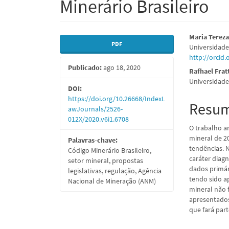
Minerário Brasileiro
Barra
Conte
Maria Tereza
PDF
Universidade
lateral
do
http://orcid
Publicado:
ago 18, 2020
de
artigo
Rafhael Frat
Universidad
artigos
princi
DOI:
https://doi.org/10.26668/IndexL
Resu
awJournals/2526-
012X/2020.v6i1.6708
O trabalho a
mineral de 2
Palavras-chave:
tendências. 
Código Minerário Brasileiro,
caráter diag
setor mineral, propostas
dados primár
legislativas, regulação, Agência
tendo sido a
Nacional de Mineração (ANM)
mineral não 
apresentados
que fará par
Downloads