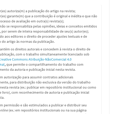
or(es) autoriza(m) a publicação do artigo na revista;
or(es) garante(m) que a contribuição é original e inédita e que não
ocesso de avaliação em outra(s) revista(s);
a não se responsabiliza pelas opiniões, ideias e conceitos emitidos
, por serem de inteira responsabilidade de seu(s) autor(es);
ado aos editores o direito de proceder ajustes textuais e de
 do artigo às normas da publicação.
ntêm os direitos autorais e concedem à revista o direito de
publicação, com o trabalho simultaneamente licenciado sob
Creative Commons Atribuição-NãoComercial 4.0
nal
,
que permite o compartilhamento do trabalho com
ento da autoria e publicação inicial nesta revista.
m autorização para assumir contratos adicionais
nte, para distribuição não exclusiva da versão do trabalho
nesta revista (ex.: publicar em repositório institucional ou como
e livro), com reconhecimento de autoria e publicação inicial
sta.
m permissão e são estimulados a publicar e distribuir seu
nline
(ex.: em repositórios institucionais ou na sua página