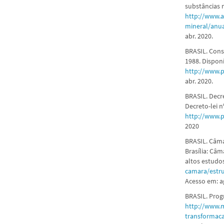
substâncias m
http://www.a
mineral/anua
abr. 2020.
BRASIL. Const
1988. Dispon
http://www.p
abr. 2020.
BRASIL. Decre
Decreto-lei n
http://www.p
2020
BRASIL. Câma
Brasília: Câ
altos estudos
camara/estr
Acesso em: a
BRASIL. Prog
http://www.m
transformaca