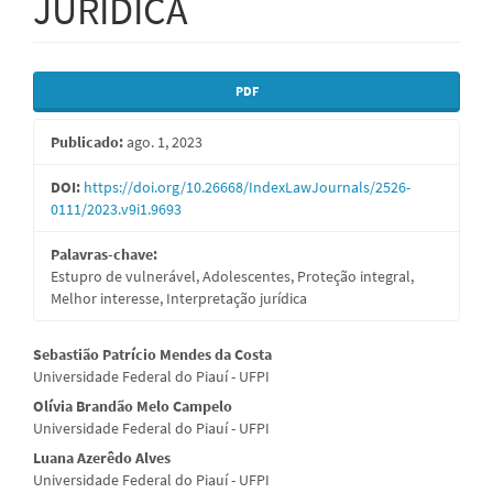
JURÍDICA
Barra
PDF
lateral
Publicado:
ago. 1, 2023
de
artigos
DOI:
https://doi.org/10.26668/IndexLawJournals/2526-
0111/2023.v9i1.9693
Palavras-chave:
Estupro de vulnerável, Adolescentes, Proteção integral,
Melhor interesse, Interpretação jurídica
Conteúdo
Sebastião Patrício Mendes da Costa
Universidade Federal do Piauí - UFPI
do
Olívia Brandão Melo Campelo
artigo
Universidade Federal do Piauí - UFPI
principal
Luana Azerêdo Alves
Universidade Federal do Piauí - UFPI