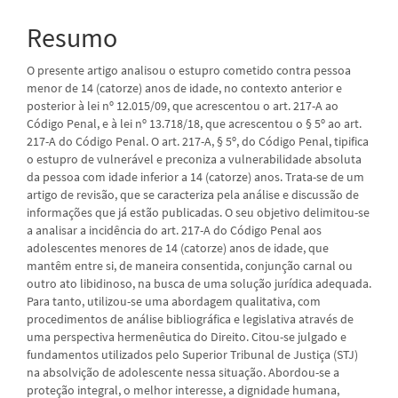
Resumo
O presente artigo analisou o estupro cometido contra pessoa
menor de 14 (catorze) anos de idade, no contexto anterior e
posterior à lei nº 12.015/09, que acrescentou o art. 217-A ao
Código Penal, e à lei nº 13.718/18, que acrescentou o § 5º ao art.
217-A do Código Penal. O art. 217-A, § 5º, do Código Penal, tipifica
o estupro de vulnerável e preconiza a vulnerabilidade absoluta
da pessoa com idade inferior a 14 (catorze) anos. Trata-se de um
artigo de revisão, que se caracteriza pela análise e discussão de
informações que já estão publicadas. O seu objetivo delimitou-se
a analisar a incidência do art. 217-A do Código Penal aos
adolescentes menores de 14 (catorze) anos de idade, que
mantêm entre si, de maneira consentida, conjunção carnal ou
outro ato libidinoso, na busca de uma solução jurídica adequada.
Para tanto, utilizou-se uma abordagem qualitativa, com
procedimentos de análise bibliográfica e legislativa através de
uma perspectiva hermenêutica do Direito. Citou-se julgado e
fundamentos utilizados pelo Superior Tribunal de Justiça (STJ)
na absolvição de adolescente nessa situação. Abordou-se a
proteção integral, o melhor interesse, a dignidade humana,