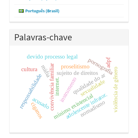
Português (Brasil)
Palavras-chave
devido processo legal
pornografia
adpf
convivência familiar
proselitismo
mídia
cultura
violência de gênero
sujeito de direitos
qualidade do ar
responsabilidade
instrumento
internet.
sexualidade
adolescente infrator.
mínimo existencial
acusado
nomadismo
ciganos