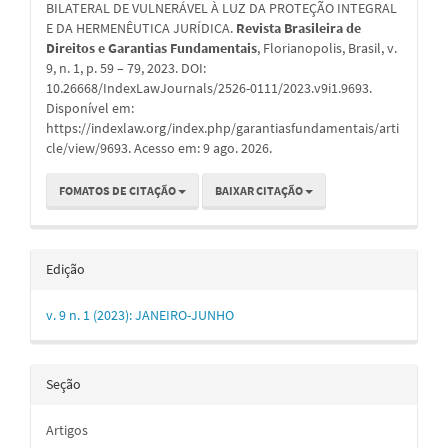
BILATERAL DE VULNERÁVEL À LUZ DA PROTEÇÃO INTEGRAL
E DA HERMENÊUTICA JURÍDICA.
Revista Brasileira de
Direitos e Garantias Fundamentais
, Florianopolis, Brasil, v.
9, n. 1, p. 59 – 79, 2023. DOI:
10.26668/IndexLawJournals/2526-0111/2023.v9i1.9693.
Disponível em:
https://indexlaw.org/index.php/garantiasfundamentais/arti
cle/view/9693. Acesso em: 9 ago. 2026.
FOMATOS DE CITAÇÃO
BAIXAR CITAÇÃO
Edição
v. 9 n. 1 (2023): JANEIRO-JUNHO
Seção
Artigos