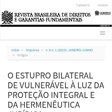
Navegação
Cadastro
Acesso
Principal
Conteúdo
principal
Barra
Lateral
Toggl
naviga
Início
Arquivos
v. 9 n. 1 (2023): JANEIRO-JUNHO
Artigos
O ESTUPRO BILATERAL
DE VULNERÁVEL À LUZ DA
PROTEÇÃO INTEGRAL E
DA HERMENÊUTICA