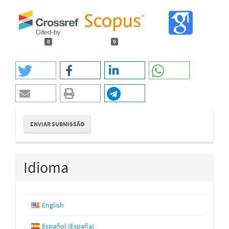
0
0
Enviar
ENVIAR SUBMISSÃO
Submissão
Idioma
English
Español (España)