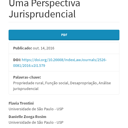
Uma Perspectiva
Jurisprudencial
Barra
PDF
lateral
Publicado:
out. 14, 2016
de
artigos
DOI:
https://doi.org/10.26668/IndexLawJournals/2526-
0081/2016.v2i1.579
Palavras-chave:
Propriedade rural, Função social, Desapropriação, Análise
jurisprudencial
Conteúdo
Flavia Trentini
Universidade de São Paulo - USP
do
Danielle Zoega Rosim
artigo
Universidade de São Paulo - USP