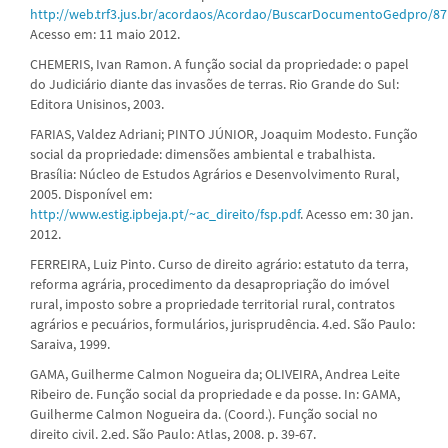
http://web.trf3.jus.br/acordaos/Acordao/BuscarDocumentoGedpro/8
Acesso em: 11 maio 2012.
CHEMERIS, Ivan Ramon. A função social da propriedade: o papel
do Judiciário diante das invasões de terras. Rio Grande do Sul:
Editora Unisinos, 2003.
FARIAS, Valdez Adriani; PINTO JÚNIOR, Joaquim Modesto. Função
social da propriedade: dimensões ambiental e trabalhista.
Brasília: Núcleo de Estudos Agrários e Desenvolvimento Rural,
2005. Disponível em:
http://www.estig.ipbeja.pt/~ac_direito/fsp.pdf
. Acesso em: 30 jan.
2012.
FERREIRA, Luiz Pinto. Curso de direito agrário: estatuto da terra,
reforma agrária, procedimento da desapropriação do imóvel
rural, imposto sobre a propriedade territorial rural, contratos
agrários e pecuários, formulários, jurisprudência. 4.ed. São Paulo:
Saraiva, 1999.
GAMA, Guilherme Calmon Nogueira da; OLIVEIRA, Andrea Leite
Ribeiro de. Função social da propriedade e da posse. In: GAMA,
Guilherme Calmon Nogueira da. (Coord.). Função social no
direito civil. 2.ed. São Paulo: Atlas, 2008. p. 39-67.