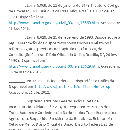
________. Lei nº 5.869, de 11 de janeiro de 1973. Institui o Código
de Processo Civil. Diário Oficial da União, Brasília, DF, 17 de jan.
1973. Disponível em:
http://www.planalto.gov.br/ccivil_03/leis/L5869.htm
. Acesso em:
16 fev. 2016.
________. Lei nº 8.629, de 25 de fevereiro de 1993. Dispõe sobre a
regulamentação dos dispositivos constitucionais relativos à
reforma agrária, previstos no Capítulo III, Título VII, da
Constituição Federal. Diário Oficial da União, Brasília, DF, 26 fev.
1993a. Disponível em:
http://www.planalto.gov.br/ccivil_03/leis/L8629.htm
. Acesso em:
16 de mar. de 2016.
________. Portal da Justiça Federal. Jurisprudência Unificada.
Disponível em:
http://www.jf.jus.br/juris/unificada/index.jsp
.
Acesso em: 21 abr. 2012.
________. Supremo Tribunal Federal. Ação Direta de
Inconstitucionalidade nº 2.213/DF. Requerente: Partido dos
Trabalhadores e Confederação Nacional dos Trabalhadores na
Agricultura. Requerido: Presidente da República. Relator: Min.
Celso de Mello. Diário Oficial da União. Distrito Federal, 23 de
abril de 2004. Disponível em: