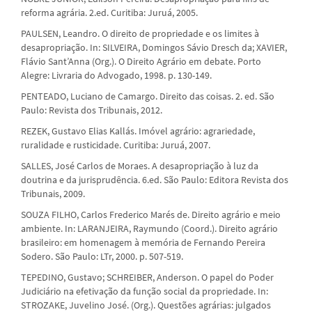
reforma agrária. 2.ed. Curitiba: Juruá, 2005.
PAULSEN, Leandro. O direito de propriedade e os limites à
desapropriação. In: SILVEIRA, Domingos Sávio Dresch da; XAVIER,
Flávio Sant’Anna (Org.). O Direito Agrário em debate. Porto
Alegre: Livraria do Advogado, 1998. p. 130-149.
PENTEADO, Luciano de Camargo. Direito das coisas. 2. ed. São
Paulo: Revista dos Tribunais, 2012.
REZEK, Gustavo Elias Kallás. Imóvel agrário: agrariedade,
ruralidade e rusticidade. Curitiba: Juruá, 2007.
SALLES, José Carlos de Moraes. A desapropriação à luz da
doutrina e da jurisprudência. 6.ed. São Paulo: Editora Revista dos
Tribunais, 2009.
SOUZA FILHO, Carlos Frederico Marés de. Direito agrário e meio
ambiente. In: LARANJEIRA, Raymundo (Coord.). Direito agrário
brasileiro: em homenagem à memória de Fernando Pereira
Sodero. São Paulo: LTr, 2000. p. 507-519.
TEPEDINO, Gustavo; SCHREIBER, Anderson. O papel do Poder
Judiciário na efetivação da função social da propriedade. In:
STROZAKE, Juvelino José. (Org.). Questões agrárias: julgados