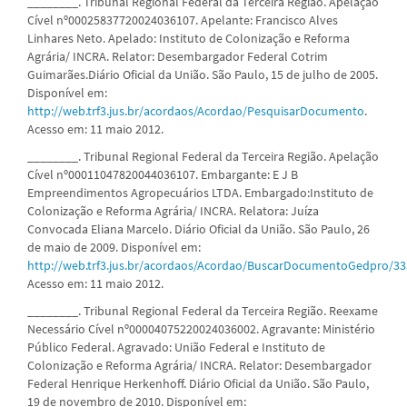
________. Tribunal Regional Federal da Terceira Região. Apelação
Cível nº00025837720024036107. Apelante: Francisco Alves
Linhares Neto. Apelado: Instituto de Colonização e Reforma
Agrária/ INCRA. Relator: Desembargador Federal Cotrim
Guimarães.Diário Oficial da União. São Paulo, 15 de julho de 2005.
Disponível em:
http://web.trf3.jus.br/acordaos/Acordao/PesquisarDocumento
.
Acesso em: 11 maio 2012.
________. Tribunal Regional Federal da Terceira Região. Apelação
Cível nº00011047820044036107. Embargante: E J B
Empreendimentos Agropecuários LTDA. Embargado:Instituto de
Colonização e Reforma Agrária/ INCRA. Relatora: Juíza
Convocada Eliana Marcelo. Diário Oficial da União. São Paulo, 26
de maio de 2009. Disponível em:
http://web.trf3.jus.br/acordaos/Acordao/BuscarDocumentoGedpro/3
Acesso em: 11 maio 2012.
________. Tribunal Regional Federal da Terceira Região. Reexame
Necessário Cível nº00004075220024036002. Agravante: Ministério
Público Federal. Agravado: União Federal e Instituto de
Colonização e Reforma Agrária/ INCRA. Relator: Desembargador
Federal Henrique Herkenhoff. Diário Oficial da União. São Paulo,
19 de novembro de 2010. Disponível em: