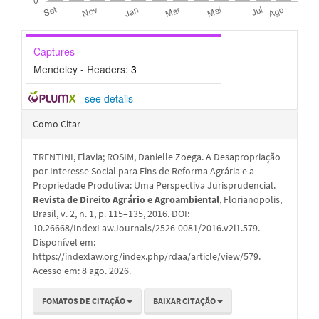
Captures
Mendeley - Readers:
3
-
see details
Detalhes
Como Citar
do
TRENTINI, Flavia; ROSIM, Danielle Zoega. A Desapropriação
artigo
por Interesse Social para Fins de Reforma Agrária e a
Propriedade Produtiva: Uma Perspectiva Jurisprudencial.
Revista de Direito Agrário e Agroambiental
, Florianopolis,
Brasil, v. 2, n. 1, p. 115–135, 2016. DOI:
10.26668/IndexLawJournals/2526-0081/2016.v2i1.579.
Disponível em:
https://indexlaw.org/index.php/rdaa/article/view/579.
Acesso em: 8 ago. 2026.
FOMATOS DE CITAÇÃO
BAIXAR CITAÇÃO