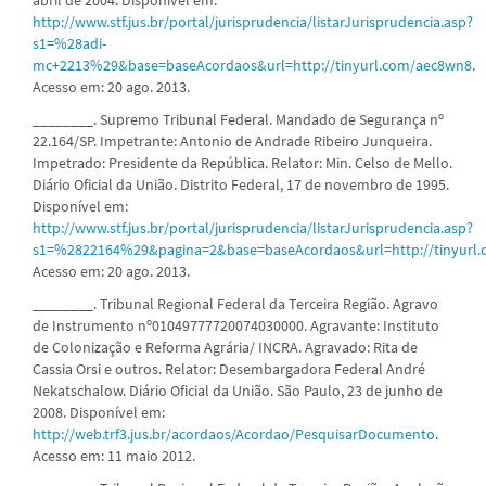
http://www.stf.jus.br/portal/jurisprudencia/listarJurisprudencia.asp?
s1=%28adi-
mc+2213%29&base=baseAcordaos&url=http://tinyurl.com/aec8wn8
.
Acesso em: 20 ago. 2013.
________. Supremo Tribunal Federal. Mandado de Segurança nº
22.164/SP. Impetrante: Antonio de Andrade Ribeiro Junqueira.
Impetrado: Presidente da República. Relator: Min. Celso de Mello.
Diário Oficial da União. Distrito Federal, 17 de novembro de 1995.
Disponível em:
http://www.stf.jus.br/portal/jurisprudencia/listarJurisprudencia.asp?
s1=%2822164%29&pagina=2&base=baseAcordaos&url=http://tinyurl.
Acesso em: 20 ago. 2013.
________. Tribunal Regional Federal da Terceira Região. Agravo
de Instrumento nº01049777720074030000. Agravante: Instituto
de Colonização e Reforma Agrária/ INCRA. Agravado: Rita de
Cassia Orsi e outros. Relator: Desembargadora Federal André
Nekatschalow. Diário Oficial da União. São Paulo, 23 de junho de
2008. Disponível em:
http://web.trf3.jus.br/acordaos/Acordao/PesquisarDocumento
.
Acesso em: 11 maio 2012.