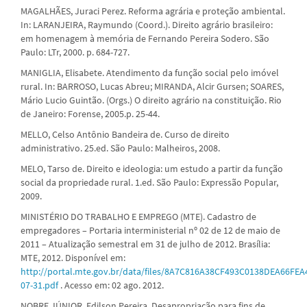
MAGALHÃES, Juraci Perez. Reforma agrária e proteção ambiental.
In: LARANJEIRA, Raymundo (Coord.). Direito agrário brasileiro:
em homenagem à memória de Fernando Pereira Sodero. São
Paulo: LTr, 2000. p. 684-727.
MANIGLIA, Elisabete. Atendimento da função social pelo imóvel
rural. In: BARROSO, Lucas Abreu; MIRANDA, Alcir Gursen; SOARES,
Mário Lucio Guintão. (Orgs.) O direito agrário na constituição. Rio
de Janeiro: Forense, 2005.p. 25-44.
MELLO, Celso Antônio Bandeira de. Curso de direito
administrativo. 25.ed. São Paulo: Malheiros, 2008.
MELO, Tarso de. Direito e ideologia: um estudo a partir da função
social da propriedade rural. 1.ed. São Paulo: Expressão Popular,
2009.
MINISTÉRIO DO TRABALHO E EMPREGO (MTE). Cadastro de
empregadores – Portaria interministerial nº 02 de 12 de maio de
2011 – Atualização semestral em 31 de julho de 2012. Brasília:
MTE, 2012. Disponível em:
http://portal.mte.gov.br/data/files/8A7C816A38CF493C0138DEA66FEA
07-31.pdf
. Acesso em: 02 ago. 2012.
NOBRE JÚNIOR, Edilson Pereira. Desapropriação para fins de