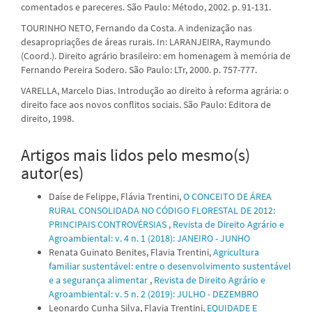
comentados e pareceres. São Paulo: Método, 2002. p. 91-131.
TOURINHO NETO, Fernando da Costa. A indenização nas
desapropriações de áreas rurais. In: LARANJEIRA, Raymundo
(Coord.). Direito agrário brasileiro: em homenagem à memória de
Fernando Pereira Sodero. São Paulo: LTr, 2000. p. 757-777.
VARELLA, Marcelo Dias. Introdução ao direito à reforma agrária: o
direito face aos novos conflitos sociais. São Paulo: Editora de
direito, 1998.
Artigos mais lidos pelo mesmo(s)
autor(es)
Daíse de Felippe, Flávia Trentini,
O CONCEITO DE ÁREA
RURAL CONSOLIDADA NO CÓDIGO FLORESTAL DE 2012:
PRINCIPAIS CONTROVÉRSIAS
,
Revista de Direito Agrário e
Agroambiental: v. 4 n. 1 (2018): JANEIRO - JUNHO
Renata Guinato Benites, Flavia Trentini,
Agricultura
familiar sustentável: entre o desenvolvimento sustentável
e a segurança alimentar
,
Revista de Direito Agrário e
Agroambiental: v. 5 n. 2 (2019): JULHO - DEZEMBRO
Leonardo Cunha Silva, Flavia Trentini,
EQUIDADE E