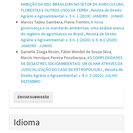
AMBIÇÃO DA NDC BRASILEIRA NO SETOR DE AGRICULTURA,
FLORESTAS E OUTROS USOS DA TERRA
,
Revista de Direito
Agrário e Agroambiental: v. 5 n. 1 (2019): JANEIRO - JUNHO
Marcos Tadeu Gambera, Flavia Trentini,
A nova
governança e os standards ambientais: uma análise acerca
do registro de agrotóxicos no Brasil
,
Revista de Direito
Agrário e Agroambiental: v. 6 n. 1 (2020): V. 6. N.1 (2020) -
JANEIRO - JUNHO
Danielle Zoega Rosim, Fábio Wendel de Souza Silva,
Marcio Henrique Pereira Ponzilacqua,
AS COMPLEXIDADES
DE DESASTRES SOCIOAMBIENTAIS: UM OLHAR ATRAVÉS DA
JUDICIALIZAÇÃO DO CASO DE PETRÓPOLIS/RJ
,
Revista de
Direito Agrário e Agroambiental: v. 8 n. 2 (2022): JULHO-
DEZEMBRO
Enviar
ENVIAR SUBMISSÃO
Submissão
Idioma