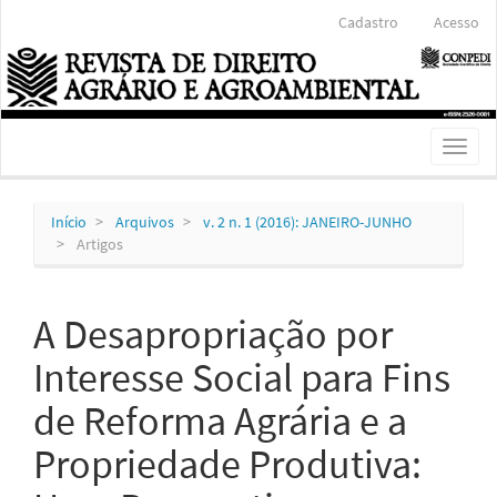
Navegação
Cadastro
Acesso
Principal
Conteúdo
principal
Barra
Lateral
Toggl
naviga
Início
Arquivos
v. 2 n. 1 (2016): JANEIRO-JUNHO
Artigos
A Desapropriação por
Interesse Social para Fins
de Reforma Agrária e a
Propriedade Produtiva: