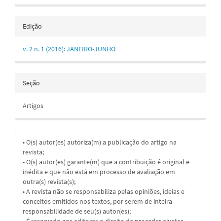
Edição
v. 2 n. 1 (2016): JANEIRO-JUNHO
Seção
Artigos
• O(s) autor(es) autoriza(m) a publicação do artigo na
revista;
• O(s) autor(es) garante(m) que a contribuição é original e
inédita e que não está em processo de avaliação em
outra(s) revista(s);
• A revista não se responsabiliza pelas opiniões, ideias e
conceitos emitidos nos textos, por serem de inteira
responsabilidade de seu(s) autor(es);
• É reservado aos editores o direito de proceder ajustes