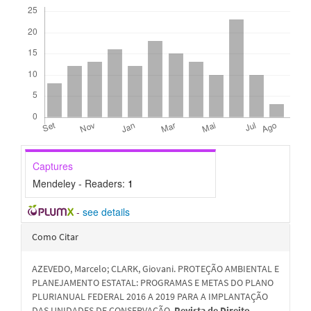
Downloads
Captures
Mendeley - Readers:
1
-
see details
Detalhes
Como Citar
do
AZEVEDO, Marcelo; CLARK, Giovani. PROTEÇÃO AMBIENTAL E
artigo
PLANEJAMENTO ESTATAL: PROGRAMAS E METAS DO PLANO
PLURIANUAL FEDERAL 2016 A 2019 PARA A IMPLANTAÇÃO
DAS UNIDADES DE CONSERVAÇÃO.
Revista de Direito,