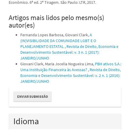
Econômico. 6ª ed. 2ª Tiragem. São Paulo: LTR, 2017.
Artigos mais lidos pelo mesmo(s)
autor(es)
Fernanda Lopes Barbosa, Giovani Clark,
A
(IN)VISIBILIDADE DA COMUNIDADE LGBT E O
PLANEJAMENTO ESTATAL
,
Revista de Direito, Economia e
Desenvolvimento Sustentável: v. 3 n. 1 (2017):
JANEIRO/JUNHO
Giovani Clark, Maria Jocelia Nogueira Lima,
PBH ativos S.A.:
Uma Instituição Financeira às Avessas?
,
Revista de Direito,
Economia e Desenvolvimento Sustentável: v. 2 n. 1 (2016):
JANEIRO/JUNHO
Enviar
ENVIAR SUBMISSÃO
Submissão
Idioma