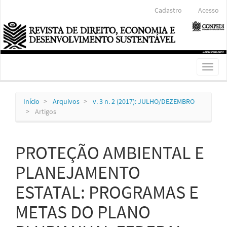
Navegação
Cadastro
Acesso
Principal
Conteúdo
principal
Barra
Lateral
Toggl
naviga
Início
Arquivos
v. 3 n. 2 (2017): JULHO/DEZEMBRO
Artigos
PROTEÇÃO AMBIENTAL E
PLANEJAMENTO
ESTATAL: PROGRAMAS E
METAS DO PLANO