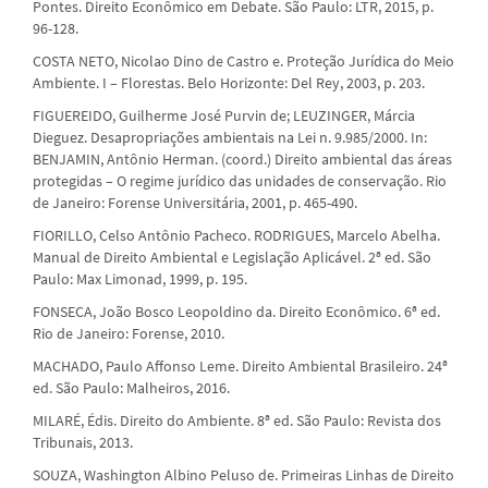
Pontes. Direito Econômico em Debate. São Paulo: LTR, 2015, p.
96-128.
COSTA NETO, Nicolao Dino de Castro e. Proteção Jurídica do Meio
Ambiente. I – Florestas. Belo Horizonte: Del Rey, 2003, p. 203.
FIGUEREIDO, Guilherme José Purvin de; LEUZINGER, Márcia
Dieguez. Desapropriações ambientais na Lei n. 9.985/2000. In:
BENJAMIN, Antônio Herman. (coord.) Direito ambiental das áreas
protegidas – O regime jurídico das unidades de conservação. Rio
de Janeiro: Forense Universitária, 2001, p. 465-490.
FIORILLO, Celso Antônio Pacheco. RODRIGUES, Marcelo Abelha.
Manual de Direito Ambiental e Legislação Aplicável. 2ª ed. São
Paulo: Max Limonad, 1999, p. 195.
FONSECA, João Bosco Leopoldino da. Direito Econômico. 6ª ed.
Rio de Janeiro: Forense, 2010.
MACHADO, Paulo Affonso Leme. Direito Ambiental Brasileiro. 24ª
ed. São Paulo: Malheiros, 2016.
MILARÉ, Édis. Direito do Ambiente. 8ª ed. São Paulo: Revista dos
Tribunais, 2013.
SOUZA, Washington Albino Peluso de. Primeiras Linhas de Direito