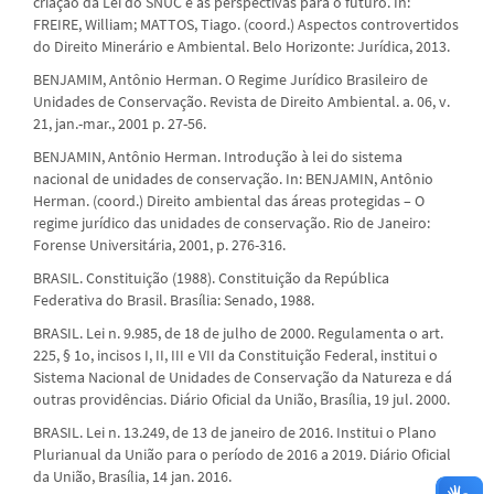
criação da Lei do SNUC e as perspectivas para o futuro. In:
FREIRE, William; MATTOS, Tiago. (coord.) Aspectos controvertidos
do Direito Minerário e Ambiental. Belo Horizonte: Jurídica, 2013.
BENJAMIM, Antônio Herman. O Regime Jurídico Brasileiro de
Unidades de Conservação. Revista de Direito Ambiental. a. 06, v.
21, jan.-mar., 2001 p. 27-56.
BENJAMIN, Antônio Herman. Introdução à lei do sistema
nacional de unidades de conservação. In: BENJAMIN, Antônio
Herman. (coord.) Direito ambiental das áreas protegidas – O
regime jurídico das unidades de conservação. Rio de Janeiro:
Forense Universitária, 2001, p. 276-316.
BRASIL. Constituição (1988). Constituição da República
Federativa do Brasil. Brasília: Senado, 1988.
BRASIL. Lei n. 9.985, de 18 de julho de 2000. Regulamenta o art.
225, § 1o, incisos I, II, III e VII da Constituição Federal, institui o
Sistema Nacional de Unidades de Conservação da Natureza e dá
outras providências. Diário Oficial da União, Brasília, 19 jul. 2000.
BRASIL. Lei n. 13.249, de 13 de janeiro de 2016. Institui o Plano
Plurianual da União para o período de 2016 a 2019. Diário Oficial
da União, Brasília, 14 jan. 2016.