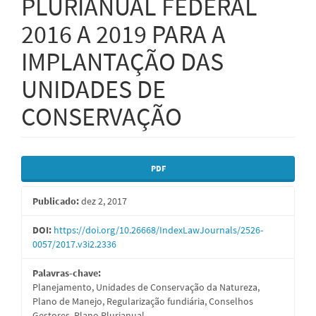
PLURIANUAL FEDERAL
2016 A 2019 PARA A
IMPLANTAÇÃO DAS
UNIDADES DE
CONSERVAÇÃO
Barra
PDF
lateral
Publicado:
dez 2, 2017
de
artigos
DOI:
https://doi.org/10.26668/IndexLawJournals/2526-
0057/2017.v3i2.2336
Palavras-chave:
Planejamento, Unidades de Conservação da Natureza,
Plano de Manejo, Regularização fundiária, Conselhos
Gestores, Plano Plurianual