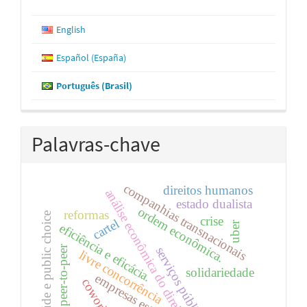
English
Español (España)
Português (Brasil)
Palavras-chave
companhias transnacionais
direitos humanos
análise econômica do direito
estado dualista
ordem econômica.
reformas
saúde e public choice
crise
cartel
uber
eficiência e eficácia.
peer-to-peer
serviços públicos
livre concorrência
solidariedade
empresas estatais
coworking