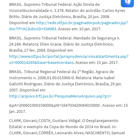
BRASIL. Supremo Tribunal Federal. Ação Direta de
Inconstitucionalidade n. 3.378. Relator do acórdão: Carlos Ayres
Britto. Diário de Justiça Eletrônico, Brasília, 20 jun. 2008.
Disponível em
http://redir.stf.jus.br/paginadorpub/paginador.jsp?
docTP=AC&docID=534983
. Acesso em: 10 jan. 2017.
BRASIL. Supremo Tribunal Federal. Mandado de Segurança n.
24.184. Relatora: Ellen Gracie. Diário de Justiça Eletrônico,
Brasília, 27 fev. 2004. Disponível em
http://www.stf.jus.br/portal/jurisprudencia/visualizarEmenta.asp?
s1=000014265&base=baseAcordaos
. Acesso em: 15 jan. 2017.
BRASIL. Tribunal Regional Federal da 1º Região. Agravo de
Instrumento n. 2006.01.00.015900-0. Relatora: Maria Isabel
Gallotti Rodrigues. Diário de Justiça Eletrônico, Brasília, 29 jan.
2007. Disponível em
http://arquivo.trf1.jus.br/PesquisaMenuArquivo.asp?p1=
&pA=200601000159000&pN=164703420064010000 . Acesso em: 15
jan. 2017.
CLARK, Giovani; COSTA, Gustavo Vidigal. O Desplanejamento
Estatal: o exemplo da Copa do Mundo de 2014 no Brasil. In:
CLARK, Giovani; CORRÊA, Leonardo Alves; NASCIMENTO, Samuel