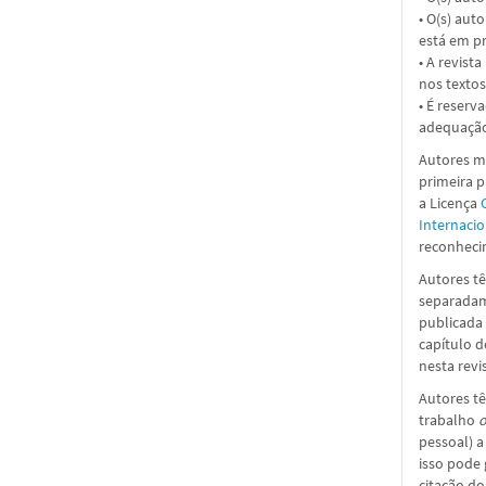
• O(s) aut
está em pr
• A revist
nos textos
• É reserv
adequação
Autores ma
primeira 
a Licença
Internacio
reconhecim
Autores tê
separadame
publicada 
capítulo d
nesta revi
Autores tê
trabalho
o
pessoal) a
isso pode
citação do