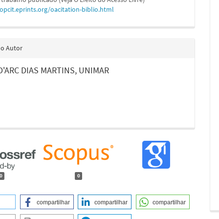
/opcit.eprints.org/oacitation-biblio.html
do Autor
D'ARC DIAS MARTINS,
UNIMAR
0
0
compartilhar
compartilhar
compartilhar