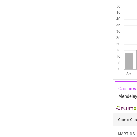
Downloads
Captures
Mendeley
Detal
Como Cita
do
MARTINS, 