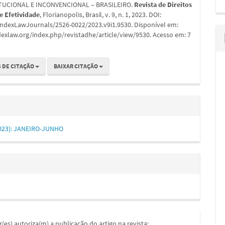
TUCIONAL E INCONVENCIONAL – BRASILEIRO.
Revista de Direitos
 Efetividade
, Florianopolis, Brasil, v. 9, n. 1, 2023. DOI:
IndexLawJournals/2526-0022/2023.v9i1.9530. Disponível em:
dexlaw.org/index.php/revistadhe/article/view/9530. Acesso em: 7
 DE CITAÇÃO
BAIXAR CITAÇÃO
(2023): JANEIRO-JUNHO
or(es) autoriza(m) a publicação do artigo na revista;