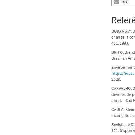
mail
Refer
BODANSKY. Da
change: a co
451, 1993.
BRITO, Brenda
Brazilian Am
Environmental
https://iops
2023.
CARVALHO, De
deveres de p
ampl. – São 
CAÚLA, Blein
inconstituci
Revista de Di
151. Disponí