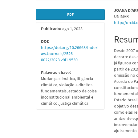
Barra
Conte
JOANA D'AR
PDF
UNIMAR
lateral
do
http://orcid
Publicado:
ago 1, 2023
de
artigo
Resu
artigos
princi
DOI:
https://doi.org/10.26668/IndexL
Desde 2007 
awJournals/2526-
decorre das e
0022/2023.v9i1.9530
já figurou c
partir de 201
Palavras-chave:
omissão no c
Mudança climática, litigância
Acordo de Pa
climática, violação a direitos
constituciona
fundamentais, estado de coisa
fundamental,
inconstitucional ambiental e
Estado brasil
climático, justiça climática
objetivo dess
como elas re
ambiente equ
inconvencion
ajuizamento d