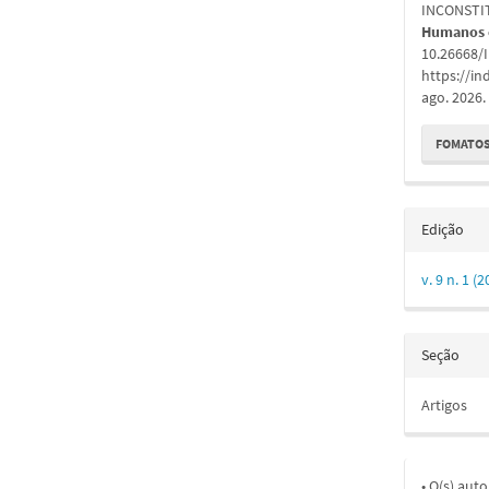
artigo
INCONSTI
Humanos e
10.26668/
https://in
ago. 2026.
FOMATOS
Edição
v. 9 n. 1 
Seção
Artigos
• O(s) aut