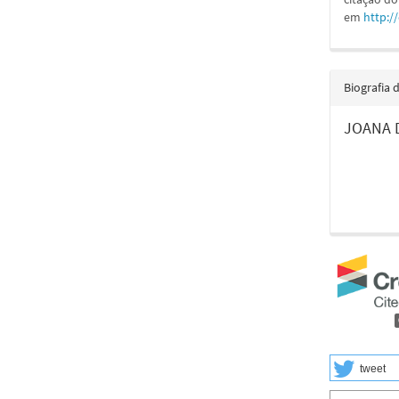
em
http:/
Biografia 
JOANA 
tweet