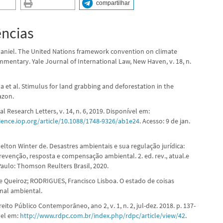
compartilhar
ências
niel. The United Nations framework convention on climate
mmentary. Yale Journal of International Law, New Haven, v. 18, n.
 et al. Stimulus for land grabbing and deforestation in the
azon.
 Research Letters, v. 14, n. 6, 2019. Disponível em:
cience.iop.org/article/10.1088/1748-9326/ab1e24
. Acesso: 9 de jan.
lton Winter de. Desastres ambientais e sua regulação jurídica:
revenção, resposta e compensação ambiental. 2. ed. rev., atual.e
Paulo: Thomson Reulters Brasil, 2020.
e Queiroz; RODRIGUES, Francisco Lisboa. O estado de coisas
onal ambiental.
reito Público Contemporâneo, ano 2, v. 1, n. 2, jul-dez. 2018. p. 137-
vel em:
http://www.rdpc.com.br/index.php/rdpc/article/view/42
.