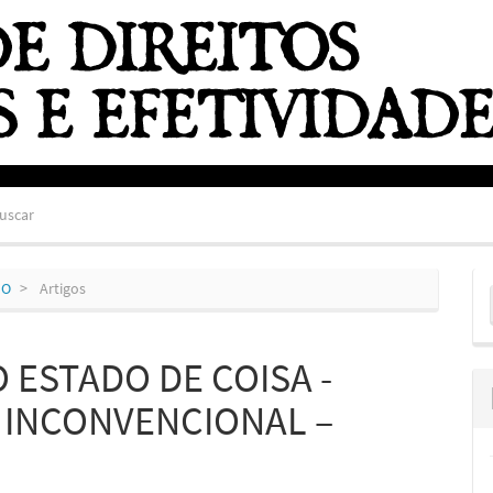
uscar
E
HO
Artigos
S
O ESTADO DE COISA -
 INCONVENCIONAL –