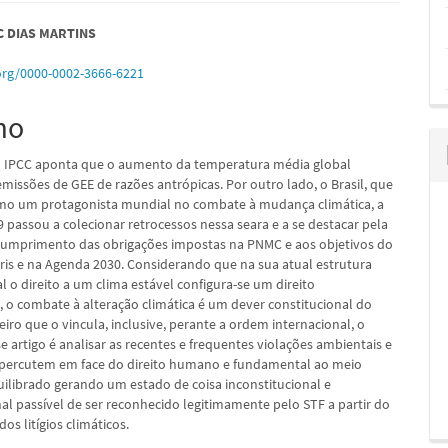
údo
C DIAS MARTINS
.org/0000-0002-3666-6221
mo
pal
o IPCC aponta que o aumento da temperatura média global
missões de GEE de razões antrópicas. Por outro lado, o Brasil, que
omo um protagonista mundial no combate à mudança climática, a
9 passou a colecionar retrocessos nessa seara e a se destacar pela
umprimento das obrigações impostas na PNMC e aos objetivos do
ris e na Agenda 2030. Considerando que na sua atual estrutura
l o direito a um clima estável configura-se um direito
 o combate à alteração climática é um dever constitucional do
eiro que o vincula, inclusive, perante a ordem internacional, o
e artigo é analisar as recentes e frequentes violações ambientais e
percutem em face do direito humano e fundamental ao meio
ilibrado gerando um estado de coisa inconstitucional e
al passível de ser reconhecido legitimamente pelo STF a partir do
os litígios climáticos.