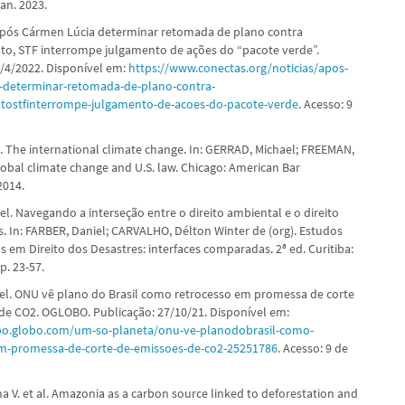
jan. 2023.
pós Cármen Lúcia determinar retomada de plano contra
, STF interrompe julgamento de ações do “pacote verde”.
7/4/2022. Disponível em:
https://www.conectas.org/noticias/apos-
-determinar-retomada-de-plano-contra-
ostfinterrompe-julgamento-de-acoes-do-pacote-verde
. Acesso: 9
. The international climate change. In: GERRAD, Michael; FREEMAN,
lobal climate change and U.S. law. Chicago: American Bar
2014.
l. Navegando a interseção entre o direito ambiental e o direito
s. In: FARBER, Daniel; CARVALHO, Délton Winter de (org). Estudos
 em Direito dos Desastres: interfaces comparadas. 2ª ed. Curitiba:
p. 23-57.
el. ONU vê plano do Brasil como retrocesso em promessa de corte
de CO2. OGLOBO. Publicação: 27/10/21. Disponível em:
obo.globo.com/um-so-planeta/onu-ve-planodobrasil-como-
em-promessa-de-corte-de-emissoes-de-co2-25251786
. Acesso: 9 de
a V. et al. Amazonia as a carbon source linked to deforestation and