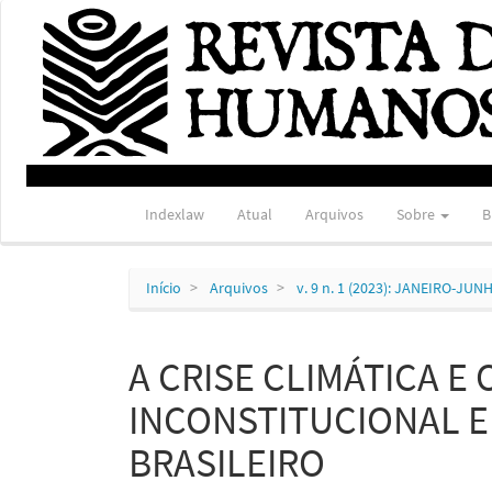
Navegação
Principal
Conteúdo
principal
Barra
Lateral
Indexlaw
Atual
Arquivos
Sobre
B
Início
Arquivos
v. 9 n. 1 (2023): JANEIRO-JUN
A CRISE CLIMÁTICA E 
INCONSTITUCIONAL E
BRASILEIRO