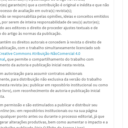
or(es) garante(m) que a contribuição é original e inédita e que não
ocesso de avaliação em outra(s) revista(s);
a não se responsabiliza pelas opiniões, ideias e conceitos emitidos
, por serem de inteira responsabilidade de seu(s) autor(es);
ado aos editores o direito de proceder ajustes textuais e de
 do artigo às normas da publicação.
ntêm os direitos autorais e concedem à revista o direito de
publicação, com o trabalho simultaneamente licenciado sob
Creative Commons Atribuição-NãoComercial 4.0
nal
,
que permite o compartilhamento do trabalho com
ento da autoria e publicação inicial nesta revista.
m autorização para assumir contratos adicionais
nte, para distribuição não exclusiva da versão do trabalho
nesta revista (ex.: publicar em repositório institucional ou como
e livro), com reconhecimento de autoria e publicação inicial
sta.
m permissão e são estimulados a publicar e distribuir seu
nline
(ex.: em repositórios institucionais ou na sua página
 qualquer ponto antes ou durante o processo editorial, já que
 gerar alterações produtivas, bem como aumentar o impacto e a
 trabalho publicado (Veja O Efeito do Acesso Livre)