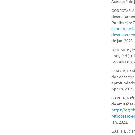
Acesso: 9 de 
CONECTAS. A
desmatamento
Publicação: 
carmen-lucia
desmatament
de jan. 2023.
DANISH, Kyle
Jody (ed.). G
Association, 
FARBER, Danie
dos desastre
aprofundados
Appris, 2019. 
GARCIA, Rafa
de emissões 
https://ogl
retrocesso-
jan. 2023.
GATTI, Lucian