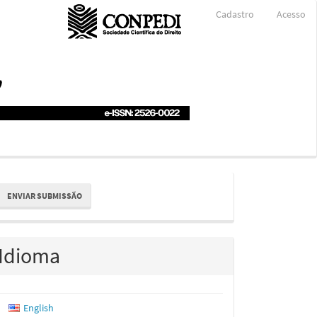
Cadastro
Acesso
nviar
ENVIAR SUBMISSÃO
ubmissão
Idioma
English