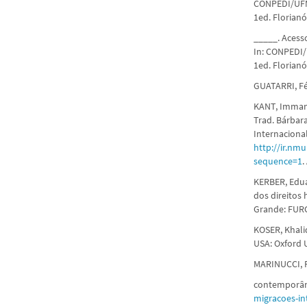
CONPEDI/UFMG
1ed. Florianó
_____. Acesso
In: CONPEDI/U
1ed. Florianó
GUATARRI, Fél
KANT, Immanu
Trad. Bárbar
Internacional
http://ir.nm
sequence=1
.
KERBER, Edua
dos direitos 
Grande: FURG
KOSER, Khalid
USA: Oxford U
MARINUCCI, R
contemporâ
migracoes-i