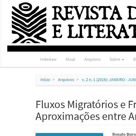
Navegação
Principal
Conteúdo
principal
Barra
Lateral
Indexlaw
Atual
Arquivos
Sobre
B
Início
Arquivos
v. 2 n. 1 (2016): JANEIRO - JU
Fluxos Migratórios e F
Aproximações entre Art
Barra
Conte
Renato Duro