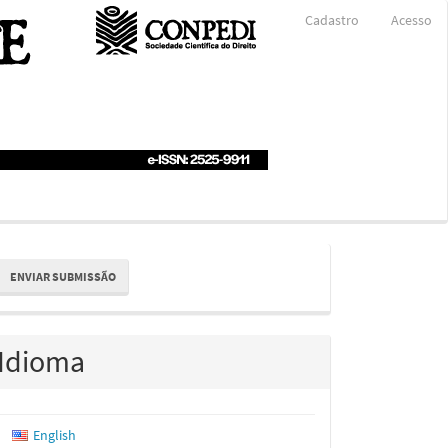
Cadastro
Acesso
nviar
ENVIAR SUBMISSÃO
ubmissão
Idioma
English