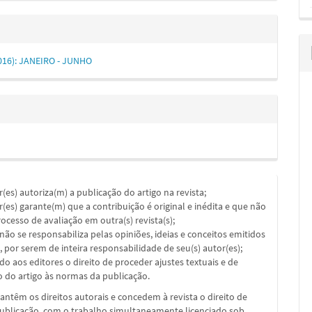
(2016): JANEIRO - JUNHO
or(es) autoriza(m) a publicação do artigo na revista;
or(es) garante(m) que a contribuição é original e inédita e que não
ocesso de avaliação em outra(s) revista(s);
a não se responsabiliza pelas opiniões, ideias e conceitos emitidos
, por serem de inteira responsabilidade de seu(s) autor(es);
ado aos editores o direito de proceder ajustes textuais e de
 do artigo às normas da publicação.
ntêm os direitos autorais e concedem à revista o direito de
publicação, com o trabalho simultaneamente licenciado sob