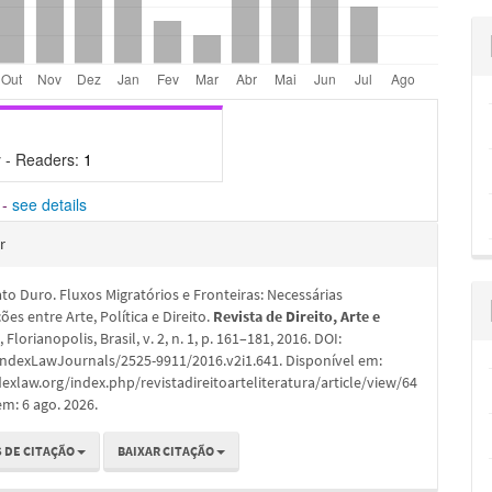
 - Readers:
1
-
see details
hes
r
to Duro. Fluxos Migratórios e Fronteiras: Necessárias
es entre Arte, Política e Direito.
Revista de Direito, Arte e
a
, Florianopolis, Brasil, v. 2, n. 1, p. 161–181, 2016. DOI:
IndexLawJournals/2525-9911/2016.v2i1.641. Disponível em:
dexlaw.org/index.php/revistadireitoarteliteratura/article/view/64
em: 6 ago. 2026.
 DE CITAÇÃO
BAIXAR CITAÇÃO