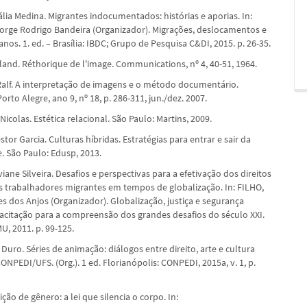
lia Medina. Migrantes indocumentados: histórias e aporias. In:
rge Rodrigo Bandeira (Organizador). Migrações, deslocamentos e
nos. 1. ed. – Brasília: IBDC; Grupo de Pesquisa C&DI, 2015. p. 26-35.
and. Réthorique de l'image. Communications, nº 4, 40-51, 1964.
lf. A interpretação de imagens e o método documentário.
Porto Alegre, ano 9, nº 18, p. 286-311, jun./dez. 2007.
colas. Estética relacional. São Paulo: Martins, 2009.
tor Garcia. Culturas híbridas. Estratégias para entrar e sair da
 São Paulo: Edusp, 2013.
ane Silveira. Desafios e perspectivas para a efetivação dos direitos
trabalhadores migrantes em tempos de globalização. In: FILHO,
s dos Anjos (Organizador). Globalização, justiça e segurança
citação para a compreensão dos grandes desafios do século XXI.
MU, 2011. p. 99-125.
Duro. Séries de animação: diálogos entre direito, arte e cultura
CONPEDI/UFS. (Org.). 1 ed. Florianópolis: CONPEDI, 2015a, v. 1, p.
ição de gênero: a lei que silencia o corpo. In: