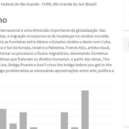
 Federal do Rio Grande - FURG, Rio Grande do Sul (Brasil)
mo
pal
nternacional é uma dimensão importante da globalização. Nas
das, a migração incorporou-se às mudanças no cenário mundial.
ta as fronteiras entre México e Estados Unidos e deste com Cuba,
a e Sul da Europa, Israel e a Palestina, Francis Alÿs, artista visual,
tionar os processos e fluxos migratórios, desvelando fronteiras
bólicas que fraturam os direitos humanos. A partir das obras, The
ine, Bridge/Puente e Don’t cross the bridge before you get to the
rtigo problematiza as necessárias aproximações entre arte, política e