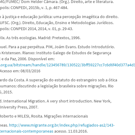
/FUMEC/ Dom Helder Câmara. (Org.). Direito, arte e literatura.
polis: CONPEDI, 2015b, v. 1, p. 467-484.
 à justiça e educação jurídica: uma percepção imagética do direito.
FSC. (Org.). Direito, Educação, Ensino e Metodologias Jurídicos.
polis: CONPEDI 2014, 2014, v. 01, p. 29-43.
ix. As três ecologias. Madrid: Pretextos, 1996.
el. Para a paz perpétua. PIM, Joám Evans. Estudo Introdutório.
a Kristensen. Rianxo: Instituto Galego de Estudos de Segurança
 e da Paz, 2006. Disponível em:
u.org.ua/bitstream/handle/123456789/130522/3bff59227cc7c6d6f40d377a4d
 Acesso em: 08/03/2016
rdo da Costa. A superação do estatuto do estrangeiro sob a ótica
humanos: discutindo a legislação brasileira sobre migrações. Rio
, 2015.
. International Migration. A very short introduction. New York,
niversity Press, 2007.
oberto e MILESI, Rosita. Migrações internacionais
neas.
http://www.migrante.org.br/index.php/refugiados-as2/143-
nternacionais-contemporaneas
acesso. 11.03.2016.