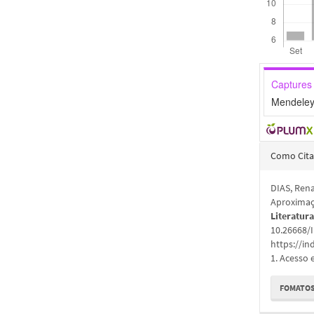
Captures
Mendeley
Detal
Como Cita
do
DIAS, Rena
artigo
Aproximaçõ
Literatur
10.26668/
https://in
1. Acesso 
FOMATOS