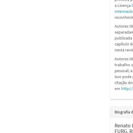
a
Licença
Internacio
reconhecim
Autores tê
separadame
publicada 
capítulo d
nesta revi
Autores tê
trabalho
o
pessoal) a
isso pode
citação do
em
http:/
Biografia 
Renato 
FURG, Ri