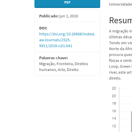
PDF
Universidade
lateral
do
Publicado:
jun 1, 2016
de
artigo
Resu
artigos
princi
DOI:
A migração i
https://doi.org/10.26668/IndexL
últimas déca
awJournals/2525-
Tendo em vis
9911/2016.v2i1.641
Norte da Áfric
procura ques
Palavras-chave:
físicas e sim
Migração, Fronteira, Direitos
Loop, Green L
humanos, Arte, Direito
river, este a
direito.
Downloads