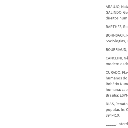
ARAÚJO, Natá
GALINDO, Geo
direitos huma
BARTHES, Rol
BOHNSACK, Ra
Sociologias, 
BOURRIAUD, Ni
CANCLINI, Nés
modernidade.
CURADO. Flavi
humanos dos 
Robério Nune
humana: capa
Brasília: ESP
DIAS, Renato 
popular. In: 
394-410.
_____. Interd