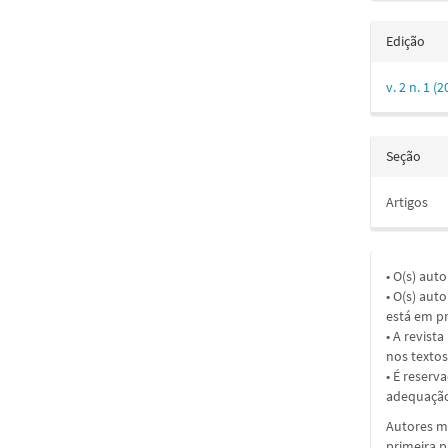
Edição
v. 2 n. 1 
Seção
Artigos
• O(s) aut
• O(s) aut
está em pr
• A revist
nos textos
• É reserv
adequação
Autores ma
primeira 