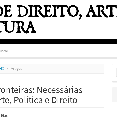
uscar
E
NHO
Artigos
S
ronteiras: Necessárias
e, Política e Direito
údo
 Dias