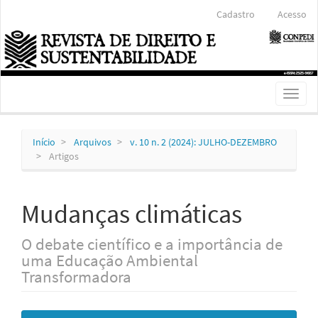
Navegação
Cadastro
Acesso
Principal
Conteúdo
principal
Barra
Lateral
Toggl
naviga
Início
Arquivos
v. 10 n. 2 (2024): JULHO-DEZEMBRO
Artigos
Mudanças climáticas
O debate científico e a importância de
uma Educação Ambiental
Transformadora