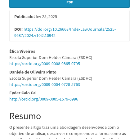
Barra
PDF
lateral
Publicado:
fev 25, 2025
de
artigos
DOI:
https://doi.org/10.26668/IndexLawJournals/2525-
9687/2024.v10i2.10942
Conteúdo
Élica Viveiros
Escola Superior Dom Helder Câmara (ESDHC)
do
https://orcid.org/0009-0008-9865-0795
artigo
Daniele de Oliveira Pinto
Escola Superior Dom Helder Câmara (ESDHC)
principal
https://orcid.org/0009-0004-0728-5763
Eyder Caio Cal
http://orcid.org/0009-0005-1579-8996
Resumo
O presente artigo traz uma abordagem desenvolvida com o
objetivo de analisar, descrever e compreender a forma como as