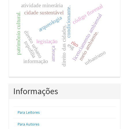
atividade minerária
código florestal
condicionante.
cidade sustentável
patrimônio cultural.
licenciamento ambiental
arqueologia
direito das cidades.
direito urbano
meio ambiente.
legislação
rito
topofilia
esg
ameaça
urbanismo
informação
Informações
Para Leitores
Para Autores