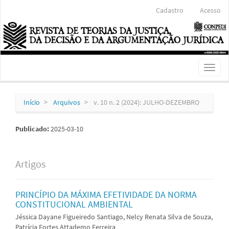
Navegação
Cadastro
Acesso
Principal
Conteúdo
principal
Barra
Lateral
Toggl
naviga
Início
Arquivos
v. 10 n. 2 (2024): JULHO-DEZEMBRO
Publicado:
2025-03-10
Artigos
PRINCÍPIO DA MÁXIMA EFETIVIDADE DA NORMA
CONSTITUCIONAL AMBIENTAL
Jéssica Dayane Figueiredo Santiago, Nelcy Renata Silva de Souza,
Patrícia Fortes Attademo Ferreira