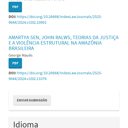
PDF
DOI:
https://doi.org/10.26668/IndexLawJournals/2525-
9644/2024.v10i2.10901
AMARTYA SEN, JOHN RALWS, TEORIAS DA JUSTIÇA
E A VIOLÊNCIA ESTRUTURAL NA AMAZÔNIA
BRASILEIRA
George Maués
PDF
DOI:
https://doi.org/10.26668/IndexLawJournals/2525-
9644/2024.v10i2.11076
Enviar
ENVIAR SUBMISSÃO
Submissão
Idioma