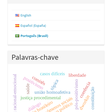
English
Español (España)
Português (Brasil)
Palavras-chave
casos difíceis
liberdade
juiz racional-emocional
comitês
positivismo
tópica
pós-positivismo
coerência
saúde
constituição
união homoafetiva
dworkin
justiça procedimental
fenômenos sociais
judiciário brasileiro
liberalismo político
diálogo