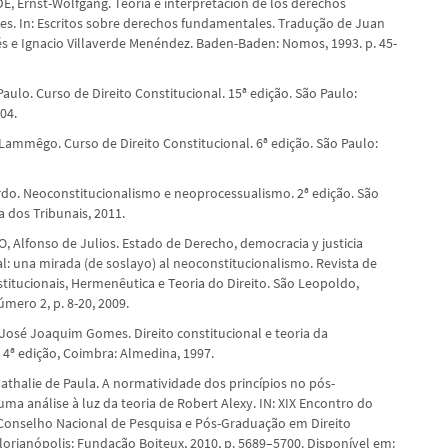
 Ernst-Wolfgang. Teoría e interpretación de los derechos
s. In: Escritos sobre derechos fundamentales. Tradução de Juan
s e Ignacio Villaverde Menéndez. Baden-Baden: Nomos, 1993. p. 45-
ulo. Curso de Direito Constitucional. 15ª edição. São Paulo:
04.
Lammêgo. Curso de Direito Constitucional. 6ª edição. São Paulo:
do. Neoconstitucionalismo e neoprocessualismo. 2ª edição. São
a dos Tribunais, 2011.
Alfonso de Julios. Estado de Derecho, democracia y justicia
al: una mirada (de soslayo) al neoconstitucionalismo. Revista de
titucionais, Hermenêutica e Teoria do Direito. São Leopoldo,
mero 2, p. 8-20, 2009.
osé Joaquim Gomes. Direito constitucional e teoria da
 4ª edição, Coimbra: Almedina, 1997.
thalie de Paula. A normatividade dos princípios no pós-
uma análise à luz da teoria de Robert Alexy. IN: XIX Encontro do
Conselho Nacional de Pesquisa e Pós-Graduação em Direito
Florianópolis: Fundação Boiteux, 2010, p. 5689–5700. Disponível em: