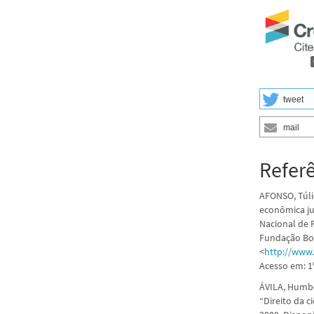
tweet
mail
Refer
AFONSO, Túli
econômica jur
Nacional de 
Fundação Boi
<
http://www
Acesso em: 1º
ÁVILA, Humbe
“Direito da c