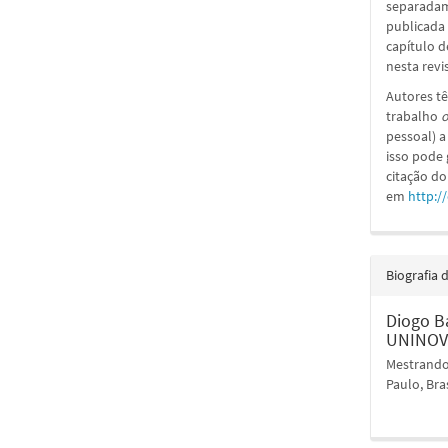
separadame
publicada 
capítulo d
nesta revi
Autores tê
trabalho
o
pessoal) a
isso pode
citação do
em
http:/
Biografia 
Diogo Ba
UNINOVE
Mestrando
Paulo, Bra