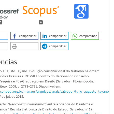
0
0
compartilhar
compartilhar
compartilhar
compartilhar
ências
o Augusto Tayano. Evolução constitucional do trabalho na ordem
ídica brasileira. IN: XVII Encontro do Nacional do Conselho
Pesquisa e Pós-Graduação em Direito (Salvador). Florianópolis:
teux, 2008, p. 2773–2791. Disponível em:
.conpedi.org.br/manaus/arquivos/anais/salvador/tulio_augusto_tayano_af
 de jul. de 2015.
rto. “Neoconstitucionalismo”: entre a “ciência do Direito” e o
iência”. Revista Eletrônica de Direito do Estado. Salvador, nº 17,