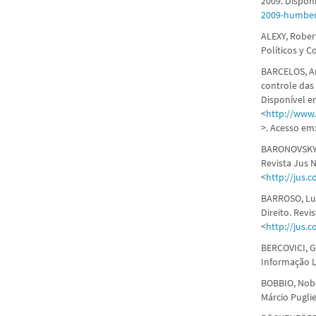
2009. Dispon
2009-humber
ALEXY, Rober
Políticos y C
BARCELOS, An
controle das 
Disponível e
<
http://www.
>. Acesso em:
BARONOVSKY, 
Revista Jus N
<
http://jus.
BARROSO, Luí
Direito. Revi
<
http://jus.
BERCOVICI, Gi
Informação Le
BOBBIO, Nober
Márcio Puglie