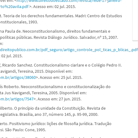
ível em: <
http://www.direitodoestado.com/revista/rede-17-janeiro-
to%20avila.pdf
>. Acesso em: 02 jul. 2015.
t. Teoria de los derechos fundamentales. Madri: Centro de Estudios
onstitucionales, 1993.
a Paula de. Neoconstitucionalismo, direitos fundamentais e
políticas públicas. Revista Diálogo Jurídico. Salvador, nº 15, 2007.
m:
direitopublico.com.br/pdf_seguro/artigo_controle_pol_ticas_p_blicas_.pdf
 02 jul. 2015.
Ricardo Sanchez. Constitucionalismo ciarlare e o Colégio Pedro II.
avigandi, Teresina, 2015. Disponível em:
com.br/artigos/38060
>. Acesso em: 25 jul. 2015.
s Roberto. Neoconstitucionalismo e constitucionalização do
sta Jus Navigandi, Teresina, 2005. Disponível em:
com.br/artigos/7547
>. Acesso em: 27 jun. 2015.
lberto. O princípio da unidade da Constituição. Revista de
gislativa. Brasília, ano 37, número 145, p. 95-99, 2000.
to. Positivismo jurídico: lições de filosofia jurídica. Tradução
si. São Paulo: Cone, 1995.