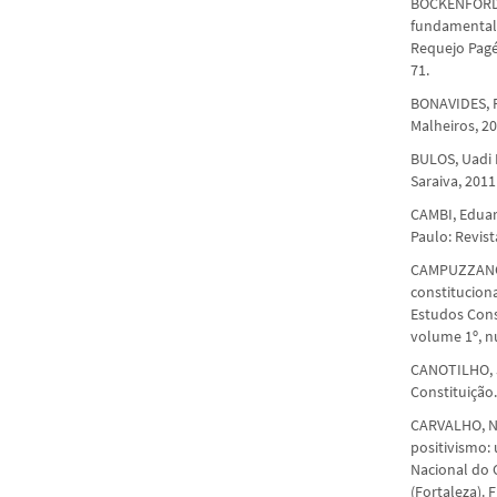
BÖCKENFÖRDE,
fundamentale
Requejo Pagé
71.
BONAVIDES, Pa
Malheiros, 20
BULOS, Uadi 
Saraiva, 2011
CAMBI, Eduar
Paulo: Revist
CAMPUZZANO, 
constitucion
Estudos Cons
volume 1º, nú
CANOTILHO, J
Constituição.
CARVALHO, Na
positivismo: 
Nacional do 
(Fortaleza). 