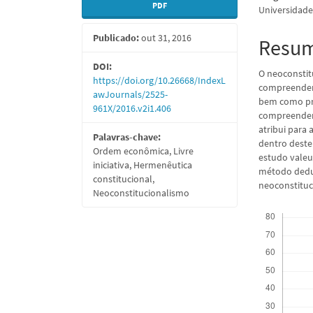
PDF
Universidade
lateral
do
Publicado:
out 31, 2016
de
artigo
Resu
artigos
princi
DOI:
O neoconsti
https://doi.org/10.26668/IndexL
compreender 
awJournals/2525-
bem como pro
961X/2016.v2i1.406
compreender 
atribui para a
Palavras-chave:
dentro deste
Ordem econômica, Livre
estudo valeu-
iniciativa, Hermenêutica
método dedut
constitucional,
neoconstituci
Neoconstitucionalismo
Downloads