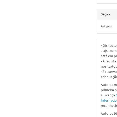
Seção
Artigos
• O(s) aut
• O(s) aut
está em pr
• A revist
nos textos
• É reserv
adequação
Autores ma
primeira 
a
Licença
Internacio
reconhecim
Autores tê