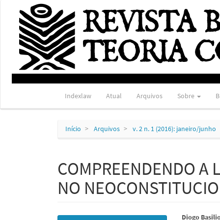
Navegação
Principal
Conteúdo
principal
Barra
Lateral
Indexlaw
Atual
Arquivos
Sobre
B
Início
Arquivos
v. 2 n. 1 (2016): janeiro/junho
COMPREENDENDO A LI
NO NEOCONSTITUCI
Barra
Conte
Diogo Basilio