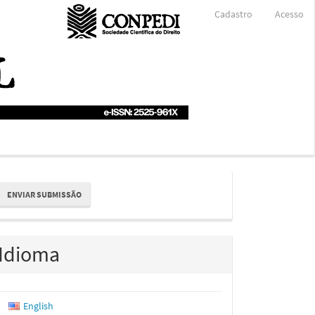
Cadastro
Acesso
nviar
ENVIAR SUBMISSÃO
ubmissão
Idioma
English