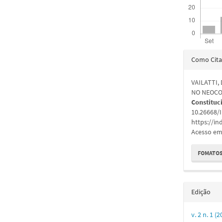
Detal
Como Cita
do
VAILATTI,
artigo
NO NEOCO
Constituc
10.26668/
https://in
Acesso em:
FOMATOS
Edição
v. 2 n. 1 (