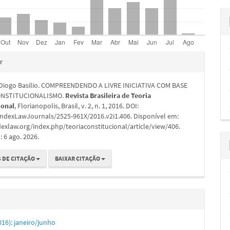
hes
r
 Diogo Basilio. COMPREENDENDO A LIVRE INICIATIVA COM BASE
NSTITUCIONALISMO.
Revista Brasileira de Teoria
ional
, Florianopolis, Brasil, v. 2, n. 1, 2016. DOI:
IndexLawJournals/2525-961X/2016.v2i1.406. Disponível em:
dexlaw.org/index.php/teoriaconstitucional/article/view/406.
 6 ago. 2026.
 DE CITAÇÃO
BAIXAR CITAÇÃO
2016): janeiro/junho