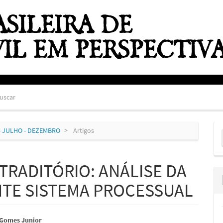
uscar
E
20) - JULHO - DEZEMBRO
Artigos
S
TRADITÓRIO: ANÁLISE DA
NTE SISTEMA PROCESSUAL
údo
 Gomes Junior