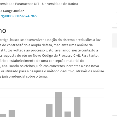
versidade Paranaense UIT - Universidade de Itaúna
ça Lange Junior
.org/0000-0002-6874-7827
pal
mo
artigo, busca-se desenvolver a noção do sistema preclusões à luz
os do contraditório e ampla defesa, mediante uma análise da
stitutos voltada ao processo justo, avaliando, neste contexto a
da resposta do réu no Novo Código de Processo Civil. Para tanto,
sário o estabelecimento de uma concepção material do
, analisando os efeitos jurídicos concretos inerentes a essa nova
Foi utilizado para a pesquisa o método dedutivo, através da análise
 e jurisprudencial sobre o tema.