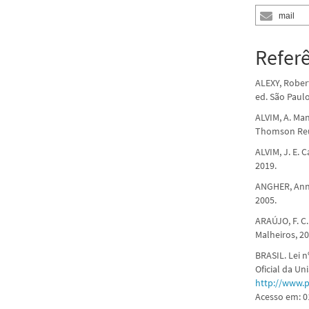
mail
Refer
ALEXY, Robert
ed. São Paulo
ALVIM, A. Manu
Thomson Reut
ALVIM, J. E. 
2019.
ANGHER, Anne 
2005.
ARAÚJO, F. C.
Malheiros, 20
BRASIL. Lei n
Oficial da Un
http://www.p
Acesso em: 01