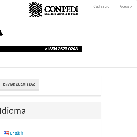
Cadastro
Acesso
nviar
ENVIAR SUBMISSÃO
ubmissão
Idioma
English