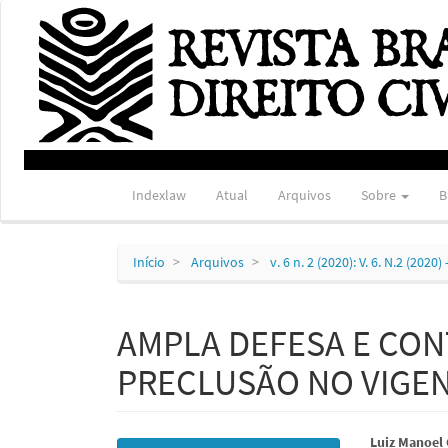
Navegação
Principal
Conteúdo
principal
Barra
Lateral
Indexlaw
Atual
Arquivos
Sobre
B
Início
Arquivos
v. 6 n. 2 (2020): V. 6. N.2 (20
AMPLA DEFESA E CON
PRECLUSÃO NO VIGE
Barra
Conte
Luiz Manoel