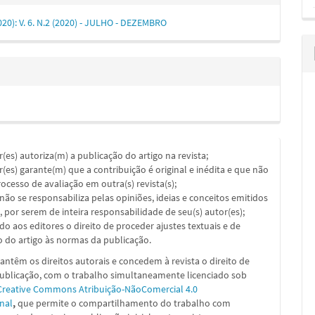
(2020): V. 6. N.2 (2020) - JULHO - DEZEMBRO
or(es) autoriza(m) a publicação do artigo na revista;
or(es) garante(m) que a contribuição é original e inédita e que não
ocesso de avaliação em outra(s) revista(s);
a não se responsabiliza pelas opiniões, ideias e conceitos emitidos
, por serem de inteira responsabilidade de seu(s) autor(es);
ado aos editores o direito de proceder ajustes textuais e de
 do artigo às normas da publicação.
ntêm os direitos autorais e concedem à revista o direito de
publicação, com o trabalho simultaneamente licenciado sob
Creative Commons Atribuição-NãoComercial 4.0
nal
,
que permite o compartilhamento do trabalho com