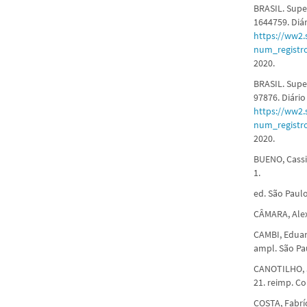
BRASIL. Super
1644759. Diár
https://ww2.s
num_registr
2020.
BRASIL. Supe
97876. Diário
https://ww2.s
num_registr
2020.
BUENO, Cassio
1.
ed. São Paulo
CÂMARA, Alexa
CAMBI, Eduard
ampl. São Pa
CANOTILHO, J.
21. reimp. C
COSTA, Fabríc