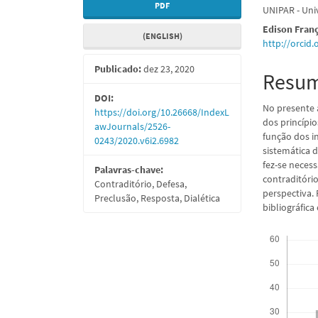
PDF
UNIPAR - Uni
lateral
do
Edison Fran
(ENGLISH)
de
artigo
http://orcid
artigos
princi
Publicado:
dez 23, 2020
Resu
DOI:
No presente 
https://doi.org/10.26668/IndexL
dos princípi
awJournals/2526-
função dos in
0243/2020.v6i2.6982
sistemática 
fez-se neces
Palavras-chave:
contraditório
Contraditório, Defesa,
perspectiva. 
Preclusão, Resposta, Dialética
bibliográfica
Downloads