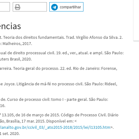
compartilhar
ências
. Teoria dos direitos fundamentais. Trad. Virgílio Afonso da Silva. 2.
: Malheiros, 2017.
al de direito processual civil. 19. ed., ver., atual. e ampl. São Paulo:
ers Brasil, 2020.
Carreira. Teoria geral do processo. 22. ed. Rio de Janeiro: Forense,
Joyce. Litigância de má-fé no processo civil. São Paulo: Rideel,
 de. Curso de processo civil: tomo I - parte geral. São Paulo:
16.
º 13.105, de 16 de março de 2015. Código de Processo Civil. Diário
ião, Brasília, 17 mar. 2015. Disponível em: <
lanalto.gov.br/ccivil_03/_ato2015-2018/2015/lei/l13105.htm
>.
 set. 2020.