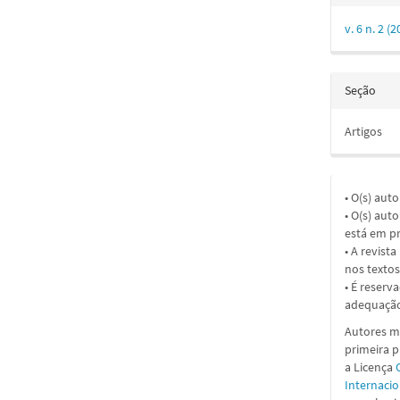
v. 6 n. 2 
Seção
Artigos
• O(s) aut
• O(s) aut
está em pr
• A revist
nos textos
• É reserv
adequação
Autores ma
primeira 
a
Licença
Internacio