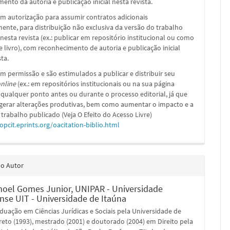
ento da autoria e publicação inicial nesta revista.
m autorização para assumir contratos adicionais
nte, para distribuição não exclusiva da versão do trabalho
nesta revista (ex.: publicar em repositório institucional ou como
e livro), com reconhecimento de autoria e publicação inicial
sta.
m permissão e são estimulados a publicar e distribuir seu
nline
(ex.: em repositórios institucionais ou na sua página
 qualquer ponto antes ou durante o processo editorial, já que
 gerar alterações produtivas, bem como aumentar o impacto e a
 trabalho publicado (Veja O Efeito do Acesso Livre)
/opcit.eprints.org/oacitation-biblio.html
do Autor
noel Gomes Junior,
UNIPAR - Universidade
nse UIT - Universidade de Itaúna
duação em Ciências Jurídicas e Sociais pela Universidade de
reto (1993), mestrado (2001) e doutorado (2004) em Direito pela