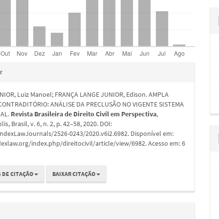
hes
r
IOR, Luiz Manoel; FRANÇA LANGE JUNIOR, Edison. AMPLA
 CONTRADITÓRIO: ANÁLISE DA PRECLUSÃO NO VIGENTE SISTEMA
AL.
Revista Brasileira de Direito Civil em Perspectiva
,
is, Brasil, v. 6, n. 2, p. 42–58, 2020. DOI:
IndexLawJournals/2526-0243/2020.v6i2.6982. Disponível em:
dexlaw.org/index.php/direitocivil/article/view/6982. Acesso em: 6
 DE CITAÇÃO
BAIXAR CITAÇÃO