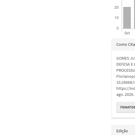
Detal
Como Cita
do
GOMES JUN
artigo
DEFESA E
PROCESSU
Florianopol
10.26668/
https://in
ago. 2026.
FOMATOS
Edição