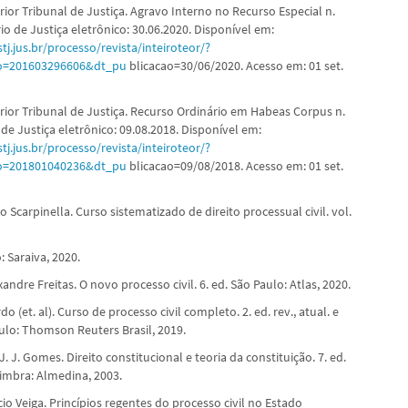
ior Tribunal de Justiça. Agravo Interno no Recurso Especial n.
io de Justiça eletrônico: 30.06.2020. Disponível em:
tj.jus.br/processo/revista/inteiroteor/?
o=201603296606&dt_pu
blicacao=30/06/2020. Acesso em: 01 set.
rior Tribunal de Justiça. Recurso Ordinário em Habeas Corpus n.
 de Justiça eletrônico: 09.08.2018. Disponível em:
tj.jus.br/processo/revista/inteiroteor/?
o=201801040236&dt_pu
blicacao=09/08/2018. Acesso em: 01 set.
 Scarpinella. Curso sistematizado de direito processual civil. vol.
: Saraiva, 2020.
ndre Freitas. O novo processo civil. 6. ed. São Paulo: Atlas, 2020.
o (et. al). Curso de processo civil completo. 2. ed. rev., atual. e
ulo: Thomson Reuters Brasil, 2019.
 J. Gomes. Direito constitucional e teoria da constituição. 7. ed.
oimbra: Almedina, 2003.
io Veiga. Princípios regentes do processo civil no Estado