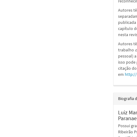
reconhecim
Autores tê
separadame
publicada 
capítulo d
nesta revi
Autores tê
trabalho
o
pessoal) a
isso pode
citação do
em
http:/
Biografia 
Luiz Ma
Paranae
Possui gra
Ribeirão P