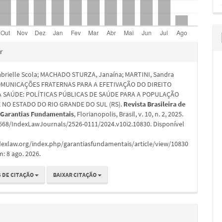
hes
r
brielle Scola; MACHADO STURZA, Janaína; MARTINI, Sandra
COMUNICAÇÕES FRATERNAS PARA A EFETIVAÇÃO DO DIREITO
 SAÚDE: POLÍTICAS PÚBLICAS DE SAÚDE PARA A POPULAÇÃO
 NO ESTADO DO RIO GRANDE DO SUL (RS).
Revista Brasileira de
e Garantias Fundamentais
, Florianopolis, Brasil, v. 10, n. 2, 2025.
6668/IndexLawJournals/2526-0111/2024.v10i2.10830. Disponível
ndexlaw.org/index.php/garantiasfundamentais/article/view/10830
m: 8 ago. 2026.
 DE CITAÇÃO
BAIXAR CITAÇÃO