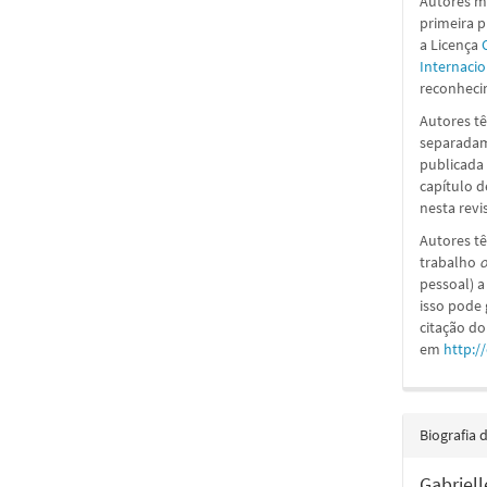
Autores ma
primeira 
a
Licença
Internacio
reconhecim
Autores tê
separadame
publicada 
capítulo d
nesta revi
Autores tê
trabalho
o
pessoal) a
isso pode
citação do
em
http:/
Biografia 
Gabriell