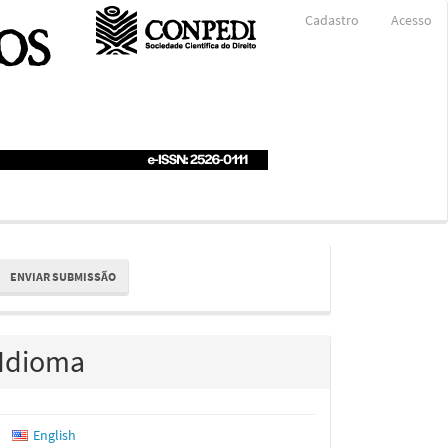
Cadastro
Acesso
nviar
ENVIAR SUBMISSÃO
ubmissão
Idioma
English