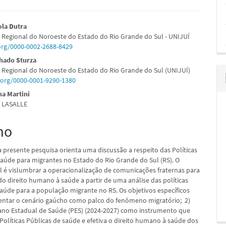
údo
ola Dutra
 Regional do Noroeste do Estado do Rio Grande do Sul - UNIJUÍ
.org/0000-0002-2688-8429
hado Sturza
 Regional do Noroeste do Estado do Rio Grande do Sul (UNIJUÍ)
pal
d.org/0000-0001-9290-1380
na Martini
e LASALLE
mo
a presente pesquisa orienta uma discussão a respeito das Políticas
Saúde para migrantes no Estado do Rio Grande do Sul (RS). O
al é vislumbrar a operacionalização de comunicações fraternas para
do direito humano à saúde a partir de uma análise das políticas
saúde para a população migrante no RS. Os objetivos específicos
sentar o cenário gaúcho como palco do fenômeno migratório; 2)
lano Estadual de Saúde (PES) (2024-2027) como instrumento que
olíticas Públicas de saúde e efetiva o direito humano à saúde dos