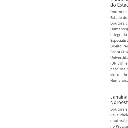
do Esta
Doutora e
Estado do 
Doutora J
Humanos). 
Integrada 
Especialis
Direito P
Santa Cruz
Universid
(UNIJUÍ) 
pesquisa: 
vinculado
Humanos, 
Janaína
Noroest
Doutora em
Revalidado
doutoral e
no Progra