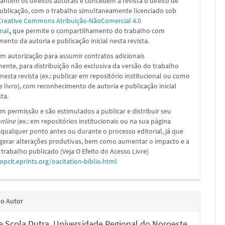
ntêm os direitos autorais e concedem à revista o direito de
publicação, com o trabalho simultaneamente licenciado sob
Creative Commons Atribuição-NãoComercial 4.0
nal
,
que permite o compartilhamento do trabalho com
ento da autoria e publicação inicial nesta revista.
m autorização para assumir contratos adicionais
nte, para distribuição não exclusiva da versão do trabalho
nesta revista (ex.: publicar em repositório institucional ou como
e livro), com reconhecimento de autoria e publicação inicial
sta.
m permissão e são estimulados a publicar e distribuir seu
nline
(ex.: em repositórios institucionais ou na sua página
 qualquer ponto antes ou durante o processo editorial, já que
 gerar alterações produtivas, bem como aumentar o impacto e a
 trabalho publicado (Veja O Efeito do Acesso Livre)
/opcit.eprints.org/oacitation-biblio.html
do Autor
e Scola Dutra,
Universidade Regional do Noroeste