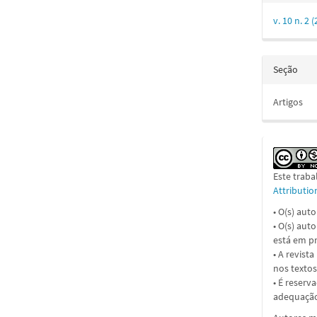
v. 10 n. 
Seção
Artigos
Este traba
Attributi
• O(s) aut
• O(s) aut
está em pr
• A revist
nos textos
• É reserv
adequação