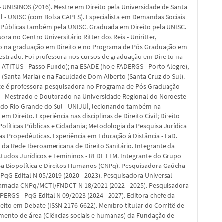
- UNISINOS (2016). Mestre em Direito pela Universidade de Santa
l - UNISC (com Bolsa CAPES). Especialista em Demandas Sociais
as Públicas também pela UNISC. Graduada em Direito pela UNISC.
sora no Centro Universitário Ritter dos Reis - Uniritter,
o na graduação em Direito e no Programa de Pós Graduação em
Mestrado. Foi professora nos cursos de graduação em Direito na
 ATITUS - Passo Fundo); na ESADE (hoje FADERGS - Porto Alegre),
(Santa Maria) e na Faculdade Dom Alberto (Santa Cruz do Sul).
e é professora-pesquisadora no Programa de Pós Graduação
o - Mestrado e Doutorado na Universidade Regional do Noroeste
 do Rio Grande do Sul - UNIJUÍ, lecionando também na
em Direito. Experiência nas disciplinas de Direito Civil; Direito
 Políticas Públicas e Cidadania; Metodologia da Pesquisa Jurídica
nas Propedêuticas. Experiência em Educação à Distância - EaD.
 da Rede Iberoamericana de Direito Sanitário. Integrante da
studos Jurídicos e Femininos - REDE FEM. Integrante do Grupo
sa Biopolítica e Direitos Humanos (CNPq). Pesquisadora Gaúcha
PqG Edital N 05/2019 (2020 - 2023). Pesquisadora Universal
amada CNPq/MCTI/FNDCT N 18/2021 (2022 - 2025). Pesquisadora
ERGS - PqG Edital N 09/2023 (2024 - 2027). Editora-chefe da
reito em Debate (ISSN 2176-6622). Membro titular do Comitê de
mento de área (Ciências sociais e humanas) da Fundação de