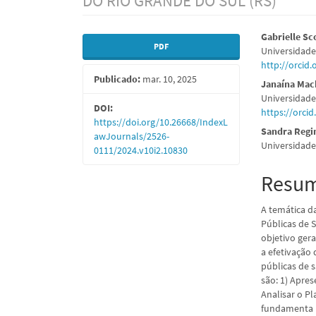
DO RIO GRANDE DO SUL (RS)
Barra
Conte
Gabrielle Sc
PDF
Universidade
lateral
do
http://orcid
Publicado:
mar. 10, 2025
de
artigo
Janaína Mac
Universidade
artigos
princi
DOI:
https://orci
https://doi.org/10.26668/IndexL
Sandra Regi
awJournals/2526-
Universidad
0111/2024.v10i2.10830
Resu
A temática d
Públicas de 
objetivo ger
a efetivação 
públicas de 
são: 1) Apre
Analisar o P
fundamenta P