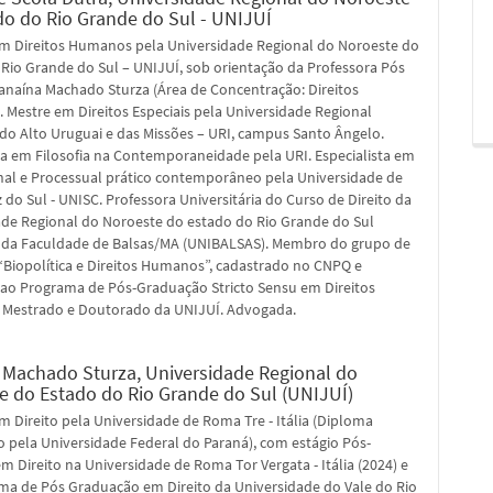
do do Rio Grande do Sul - UNIJUÍ
m Direitos Humanos pela Universidade Regional do Noroeste do
Rio Grande do Sul – UNIJUÍ, sob orientação da Professora Pós
anaína Machado Sturza (Área de Concentração: Direitos
Mestre em Direitos Especiais pela Universidade Regional
do Alto Uruguai e das Missões – URI, campus Santo Ângelo.
ta em Filosofia na Contemporaneidade pela URI. Especialista em
enal e Processual prático contemporâneo pela Universidade de
 do Sul - UNISC. Professora Universitária do Curso de Direito da
ade Regional do Noroeste do estado do Rio Grande do Sul
e da Faculdade de Balsas/MA (UNIBALSAS). Membro do grupo de
“Biopolítica e Direitos Humanos”, cadastrado no CNPQ e
 ao Programa de Pós-Graduação Stricto Sensu em Direitos
Mestrado e Doutorado da UNIJUÍ. Advogada.
 Machado Sturza,
Universidade Regional do
e do Estado do Rio Grande do Sul (UNIJUÍ)
 Direito pela Universidade de Roma Tre - Itália (Diploma
 pela Universidade Federal do Paraná), com estágio Pós-
m Direito na Universidade de Roma Tor Vergata - Itália (2024) e
ma de Pós Graduação em Direito da Universidade do Vale do Rio