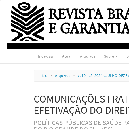
Navegação
Principal
Conteúdo
principal
Barra
Lateral
Indexlaw
Atual
Arquivos
Sobre
B
Início
Arquivos
v. 10 n. 2 (2024): JULHO-DEZ
COMUNICAÇÕES FRAT
EFETIVAÇÃO DO DIRE
POLÍTICAS PÚBLICAS DE SAÚDE 