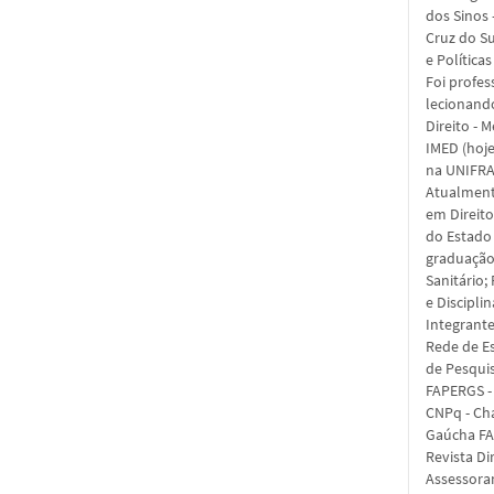
dos Sinos 
Cruz do Su
e Polític
Foi profes
lecionand
Direito - 
IMED (hoje
na UNIFRA 
Atualment
em Direit
do Estado
graduação 
Sanitário;
e Discipli
Integrante
Rede de E
de Pesqui
FAPERGS - 
CNPq - Ch
Gaúcha FAP
Revista Di
Assessora