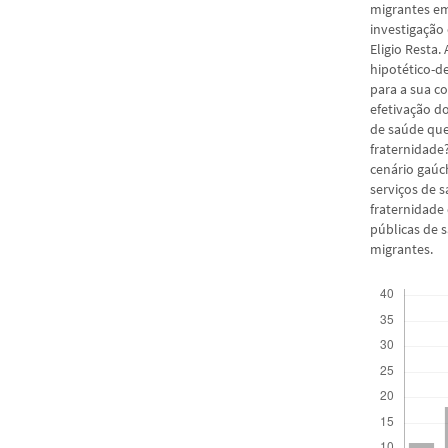
migrantes em 
investigação 
Eligio Resta.
hipotético-d
para a sua c
efetivação do
de saúde que
fraternidade?
cenário gaúc
serviços de 
fraternidade
públicas de 
migrantes.
Downloads