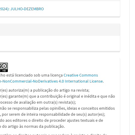
2 (2024): JULHO-DEZEMBRO
lho está licenciado sob uma licença
Creative Commons
on-NonCommercial-NoDerivatives 4.0 International License
.
or(es) autoriza(m) a publicação do artigo na revista;
or(es) garante(m) que a contribuição é original e inédita e que não
ocesso de avaliação em outra(s) revista(s);
a não se responsabiliza pelas opiniões, ideias e conceitos emitidos
, por serem de inteira responsabilidade de seu(s) autor(es);
ado aos editores o direito de proceder ajustes textuais e de
 do artigo às normas da publicação.