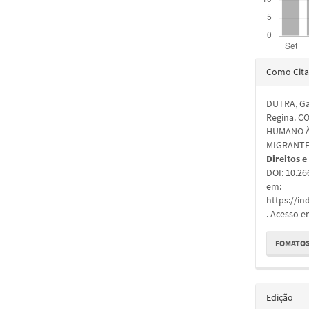
Detal
Como Cita
do
DUTRA, Ga
artigo
Regina. 
HUMANO À
MIGRANTE
Direitos 
DOI: 10.2
em:
https://i
. Acesso e
FOMATOS
Edição