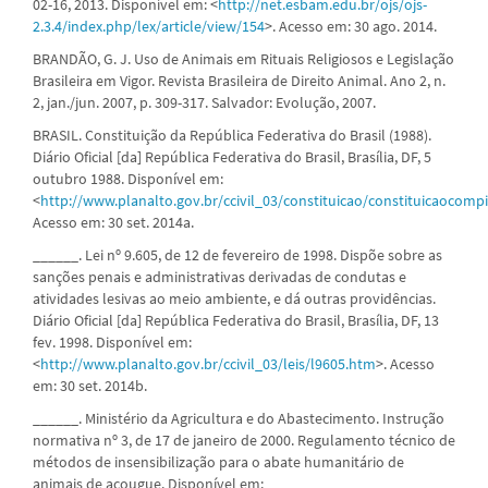
02-16, 2013. Disponível em: <
http://net.esbam.edu.br/ojs/ojs-
2.3.4/index.php/lex/article/view/154
>. Acesso em: 30 ago. 2014.
BRANDÃO, G. J. Uso de Animais em Rituais Religiosos e Legislação
Brasileira em Vigor. Revista Brasileira de Direito Animal. Ano 2, n.
2, jan./jun. 2007, p. 309-317. Salvador: Evolução, 2007.
BRASIL. Constituição da República Federativa do Brasil (1988).
Diário Oficial [da] República Federativa do Brasil, Brasília, DF, 5
outubro 1988. Disponível em:
<
http://www.planalto.gov.br/ccivil_03/constituicao/constituicaocomp
Acesso em: 30 set. 2014a.
______. Lei nº 9.605, de 12 de fevereiro de 1998. Dispõe sobre as
sanções penais e administrativas derivadas de condutas e
atividades lesivas ao meio ambiente, e dá outras providências.
Diário Oficial [da] República Federativa do Brasil, Brasília, DF, 13
fev. 1998. Disponível em:
<
http://www.planalto.gov.br/ccivil_03/leis/l9605.htm
>. Acesso
em: 30 set. 2014b.
______. Ministério da Agricultura e do Abastecimento. Instrução
normativa nº 3, de 17 de janeiro de 2000. Regulamento técnico de
métodos de insensibilização para o abate humanitário de
animais de açougue. Disponível em: