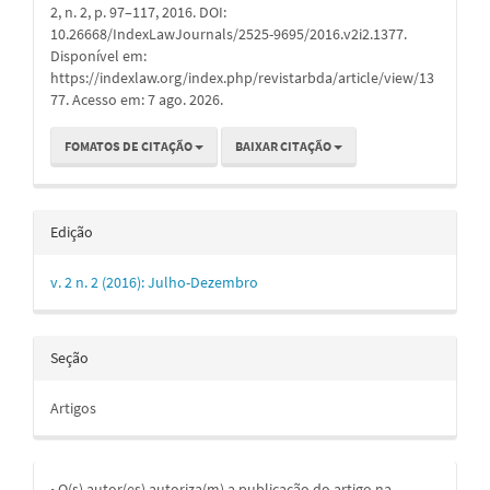
2, n. 2, p. 97–117, 2016. DOI:
10.26668/IndexLawJournals/2525-9695/2016.v2i2.1377.
Disponível em:
https://indexlaw.org/index.php/revistarbda/article/view/13
77. Acesso em: 7 ago. 2026.
FOMATOS DE CITAÇÃO
BAIXAR CITAÇÃO
Edição
v. 2 n. 2 (2016): Julho-Dezembro
Seção
Artigos
• O(s) autor(es) autoriza(m) a publicação do artigo na