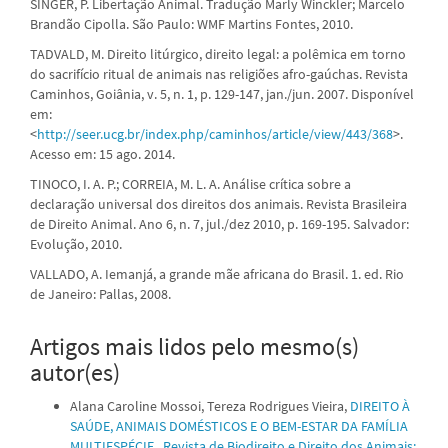
SINGER, P. Libertação Animal. Tradução Marly Winckler; Marcelo
Brandão Cipolla. São Paulo: WMF Martins Fontes, 2010.
TADVALD, M. Direito litúrgico, direito legal: a polêmica em torno
do sacrifício ritual de animais nas religiões afro-gaúchas. Revista
Caminhos, Goiânia, v. 5, n. 1, p. 129-147, jan./jun. 2007. Disponível
em:
<
http://seer.ucg.br/index.php/caminhos/article/view/443/368
>.
Acesso em: 15 ago. 2014.
TINOCO, I. A. P.; CORREIA, M. L. A. Análise crítica sobre a
declaração universal dos direitos dos animais. Revista Brasileira
de Direito Animal. Ano 6, n. 7, jul./dez 2010, p. 169-195. Salvador:
Evolução, 2010.
VALLADO, A. Iemanjá, a grande mãe africana do Brasil. 1. ed. Rio
de Janeiro: Pallas, 2008.
Artigos mais lidos pelo mesmo(s)
autor(es)
Alana Caroline Mossoi, Tereza Rodrigues Vieira,
DIREITO À
SAÚDE, ANIMAIS DOMÉSTICOS E O BEM-ESTAR DA FAMÍLIA
MULTIESPÉCIE
,
Revista de Biodireito e Direito dos Animais: