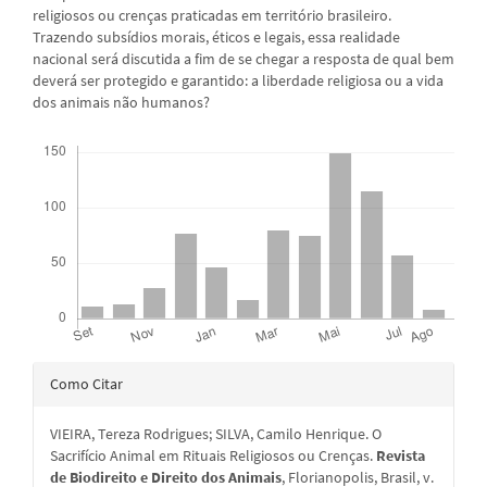
religiosos ou crenças praticadas em território brasileiro.
Trazendo subsídios morais, éticos e legais, essa realidade
nacional será discutida a fim de se chegar a resposta de qual bem
deverá ser protegido e garantido: a liberdade religiosa ou a vida
dos animais não humanos?
Downloads
Detalhes
Como Citar
do
VIEIRA, Tereza Rodrigues; SILVA, Camilo Henrique. O
artigo
Sacrifício Animal em Rituais Religiosos ou Crenças.
Revista
de Biodireito e Direito dos Animais
, Florianopolis, Brasil, v.