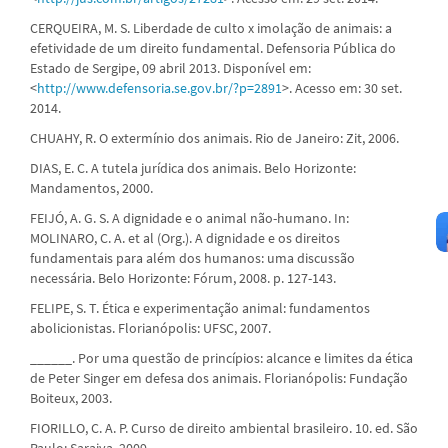
CERQUEIRA, M. S. Liberdade de culto x imolação de animais: a
efetividade de um direito fundamental. Defensoria Pública do
Estado de Sergipe, 09 abril 2013. Disponível em:
<
http://www.defensoria.se.gov.br/?p=2891
>. Acesso em: 30 set.
2014.
CHUAHY, R. O extermínio dos animais. Rio de Janeiro: Zit, 2006.
DIAS, E. C. A tutela jurídica dos animais. Belo Horizonte:
Mandamentos, 2000.
FEIJÓ, A. G. S. A dignidade e o animal não-humano. In:
MOLINARO, C. A. et al (Org.). A dignidade e os direitos
fundamentais para além dos humanos: uma discussão
necessária. Belo Horizonte: Fórum, 2008. p. 127-143.
FELIPE, S. T. Ética e experimentação animal: fundamentos
abolicionistas. Florianópolis: UFSC, 2007.
______. Por uma questão de princípios: alcance e limites da ética
de Peter Singer em defesa dos animais. Florianópolis: Fundação
Boiteux, 2003.
FIORILLO, C. A. P. Curso de direito ambiental brasileiro. 10. ed. São
Paulo: Saraiva, 2009.