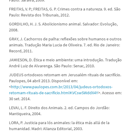
FREITAS, V. P.; FREITAS, G. P. Crimes contra a natureza. 9. ed. São
Paulo: Revista dos Tribunais, 2012.
GORDILHO, H. J. S. Abolicionismo animal. Salvador: Evolução,
2008.
GRAY, J. Cachorros de palha: reflexões sobre humanos e outros
animais. Tradução Maria Lucia de Oliveira. 7. ed. Rio de Janeiro:
Record, 2011.
JAMIESON, D. Ética e meio ambiente: uma introdução. Tradução
André Luiz de Alvarenga. São Paulo: Senac, 2010.
JUDEUS ortodoxos retomam em Jerusalém rituais de sacrifício.
Paulopes, 04 abril 2013. Disponível em:
<
http://www.paulopes.com.br/2013/04/judeus-ortodoxos-
retomam-rituais-de-sacrificio.html#.VCswSWddX4Y
>. Acesso em:
30 set. 2014.
LEVAI, L. F. Direito dos Animais. 2. ed. Campos do Jordão:
Mantiqueira, 2004.
LORA, P. Justicia para lós animales: la ética más allá de la
humanidad. Madri: Alianza Editorial, 2003.