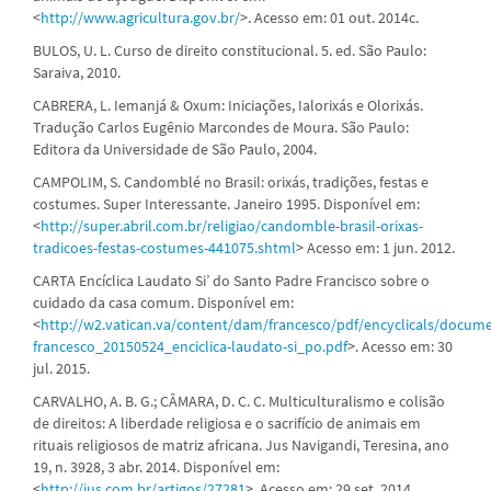
<
http://www.agricultura.gov.br/
>. Acesso em: 01 out. 2014c.
BULOS, U. L. Curso de direito constitucional. 5. ed. São Paulo:
Saraiva, 2010.
CABRERA, L. Iemanjá & Oxum: Iniciações, Ialorixás e Olorixás.
Tradução Carlos Eugênio Marcondes de Moura. São Paulo:
Editora da Universidade de São Paulo, 2004.
CAMPOLIM, S. Candomblé no Brasil: orixás, tradições, festas e
costumes. Super Interessante. Janeiro 1995. Disponível em:
<
http://super.abril.com.br/religiao/candomble-brasil-orixas-
tradicoes-festas-costumes-441075.shtml
> Acesso em: 1 jun. 2012.
CARTA Encíclica Laudato Si’ do Santo Padre Francisco sobre o
cuidado da casa comum. Disponível em:
<
http://w2.vatican.va/content/dam/francesco/pdf/encyclicals/docum
francesco_20150524_enciclica-laudato-si_po.pdf
>. Acesso em: 30
jul. 2015.
CARVALHO, A. B. G.; CÂMARA, D. C. C. Multiculturalismo e colisão
de direitos: A liberdade religiosa e o sacrifício de animais em
rituais religiosos de matriz africana. Jus Navigandi, Teresina, ano
19, n. 3928, 3 abr. 2014. Disponível em:
<
http://jus.com.br/artigos/27281
>. Acesso em: 29 set. 2014.