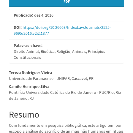
Barra
PDF
lateral
Publicado:
dez 4, 2016
de
artigos
DOI:
https://doi.org/10.26668/IndexLawJournals/2525-
9695/2016.v2i2.1377
Palavras-chave:
Direito Animal, Bioética, Religião, Animais, Princípios
Constitucionais
Conteúdo
Tereza Rodrigues Vieira
Universidade Paranaense - UNIPAR, Cascavel, PR
do
Camilo Henrique Silva
artigo
Pontifícia Universidade Católica do Rio de Janeiro - PUC/Rio, Rio
de Janeiro, RJ
principal
Resumo
Com fundamento em pesquisa bibliográfica, este artigo tem por
escopo a análise do sacrifício de animais não humanos em rituais