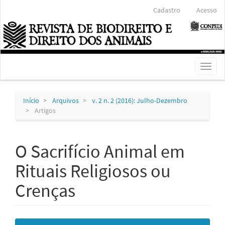
Navegação
Cadastro
Acesso
Principal
Conteúdo
principal
Barra
Lateral
Toggl
naviga
Início
Arquivos
v. 2 n. 2 (2016): Julho-Dezembro
Artigos
O Sacrifício Animal em
Rituais Religiosos ou
Crenças