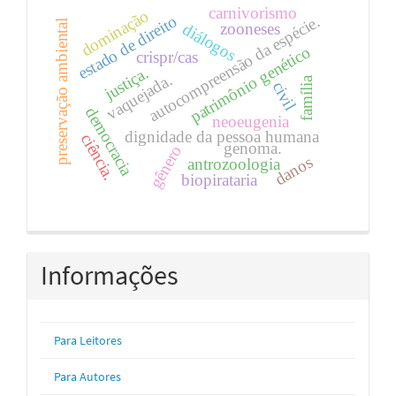
carnivorismo
dominação
estado de direito
autocompreensão da espécie.
preservação ambiental
zooneses
diálogos
patrimônio genético
crispr/cas
justiça.
vaquejada.
família
civil
democracia
neoeugenia
dignidade da pessoa humana
ciência.
genoma.
gênero
danos
antrozoologia
biopirataria
Informações
Para Leitores
Para Autores