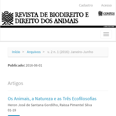
Navegação
Cadastro
Acesso
Principal
Conteúdo
principal
Barra
Lateral
Toggl
naviga
Início
Arquivos
v. 2 n. 1 (2016): Janeiro-Junho
Publicado:
2016-06-01
Artigos
Os Animais, a Natureza e as Três Ecofilosofias
Heron José de Santana Gordilho, Raissa Pimentel Silva
01-19