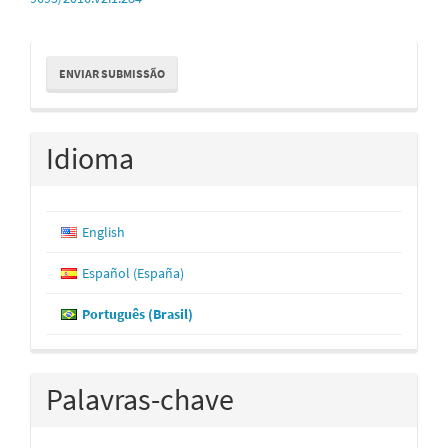
Enviar
ENVIAR SUBMISSÃO
Submissão
Idioma
English
Español (España)
Português (Brasil)
Palavras-chave