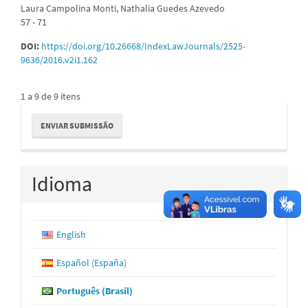
Laura Campolina Monti, Nathalia Guedes Azevedo
57 - 71
DOI:
https://doi.org/10.26668/IndexLawJournals/2525-
9636/2016.v2i1.162
1 a 9 de 9 itens
Enviar
ENVIAR SUBMISSÃO
Submissão
Idioma
English
Español (España)
Português (Brasil)