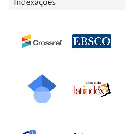
Indexações