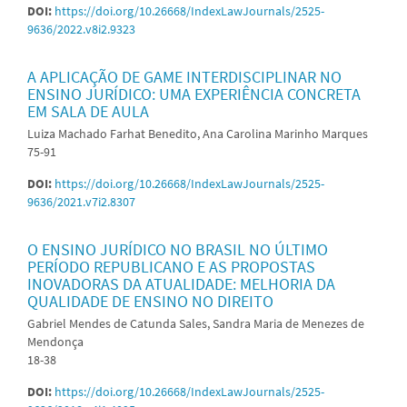
DOI:
https://doi.org/10.26668/IndexLawJournals/2525-
9636/2022.v8i2.9323
A APLICAÇÃO DE GAME INTERDISCIPLINAR NO
ENSINO JURÍDICO: UMA EXPERIÊNCIA CONCRETA
EM SALA DE AULA
Luiza Machado Farhat Benedito, Ana Carolina Marinho Marques
75-91
DOI:
https://doi.org/10.26668/IndexLawJournals/2525-
9636/2021.v7i2.8307
O ENSINO JURÍDICO NO BRASIL NO ÚLTIMO
PERÍODO REPUBLICANO E AS PROPOSTAS
INOVADORAS DA ATUALIDADE: MELHORIA DA
QUALIDADE DE ENSINO NO DIREITO
Gabriel Mendes de Catunda Sales, Sandra Maria de Menezes de
Mendonça
18-38
DOI:
https://doi.org/10.26668/IndexLawJournals/2525-