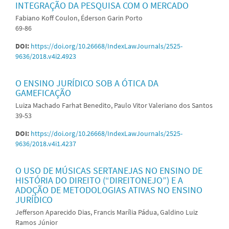
INTEGRAÇÃO DA PESQUISA COM O MERCADO
Fabiano Koff Coulon, Éderson Garin Porto
69-86
DOI:
https://doi.org/10.26668/IndexLawJournals/2525-
9636/2018.v4i2.4923
O ENSINO JURÍDICO SOB A ÓTICA DA
GAMEFICAÇÃO
Luiza Machado Farhat Benedito, Paulo Vitor Valeriano dos Santos
39-53
DOI:
https://doi.org/10.26668/IndexLawJournals/2525-
9636/2018.v4i1.4237
O USO DE MÚSICAS SERTANEJAS NO ENSINO DE
HISTÓRIA DO DIREITO (“DIREITONEJO”) E A
ADOÇÃO DE METODOLOGIAS ATIVAS NO ENSINO
JURÍDICO
Jefferson Aparecido Dias, Francis Marília Pádua, Galdino Luiz
Ramos Júnior