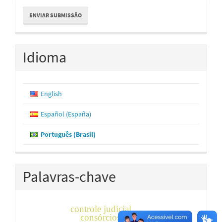
Enviar
ENVIAR SUBMISSÃO
Submissão
Idioma
English
Español (España)
Português (Brasil)
Palavras-chave
controle judicial
consórcios intermunicipais