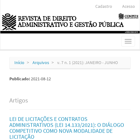
Navegação
Cadastro
Acesso
Principal
Conteúdo
principal
Barra
Lateral
Toggl
naviga
Início
Arquivos
v. 7 n. 1 (2021): JANEIRO - JUNHO
Publicado:
2021-08-12
Artigos
LEI DE LICITAÇÕES E CONTRATOS
ADMINISTRATIVOS (LEI 14.133/2021): O DIÁLOGO
COMPETITIVO COMO NOVA MODALIDADE DE
LICITAÇÃO