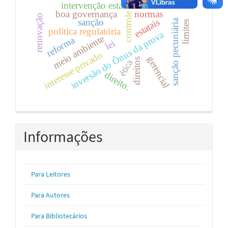
intervenção estatal na economia
boa governança
normas
controle
renovação
estatais
sanção
sanção pecuniária
limites
política regulatória
inversão do Ônus da prova
meio ambiente
reforma
lei
interesse privado
gerencial
direitos
ética
direito.
Informações
Para Leitores
Para Autores
Para Bibliotecários