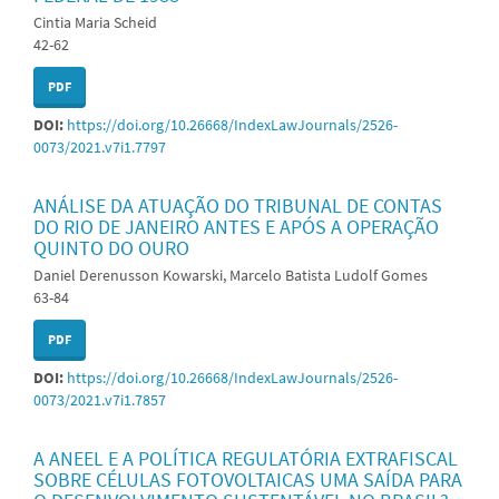
Cintia Maria Scheid
42-62
PDF
DOI:
https://doi.org/10.26668/IndexLawJournals/2526-
0073/2021.v7i1.7797
ANÁLISE DA ATUAÇÃO DO TRIBUNAL DE CONTAS
DO RIO DE JANEIRO ANTES E APÓS A OPERAÇÃO
QUINTO DO OURO
Daniel Derenusson Kowarski, Marcelo Batista Ludolf Gomes
63-84
PDF
DOI:
https://doi.org/10.26668/IndexLawJournals/2526-
0073/2021.v7i1.7857
A ANEEL E A POLÍTICA REGULATÓRIA EXTRAFISCAL
SOBRE CÉLULAS FOTOVOLTAICAS UMA SAÍDA PARA