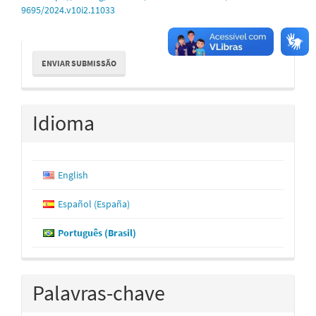
9695/2024.v10i2.11033
Enviar
ENVIAR SUBMISSÃO
Submissão
Idioma
English
Español (España)
Português (Brasil)
Palavras-chave