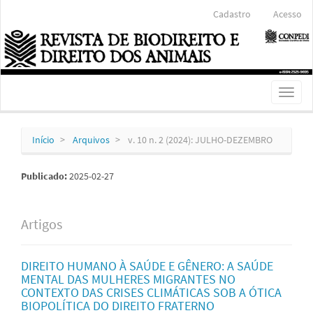
Navegação
Cadastro
Acesso
Principal
Conteúdo
principal
Barra
Lateral
Toggl
naviga
Início
Arquivos
v. 10 n. 2 (2024): JULHO-DEZEMBRO
Publicado:
2025-02-27
Artigos
DIREITO HUMANO À SAÚDE E GÊNERO: A SAÚDE
MENTAL DAS MULHERES MIGRANTES NO
CONTEXTO DAS CRISES CLIMÁTICAS SOB A ÓTICA
BIOPOLÍTICA DO DIREITO FRATERNO