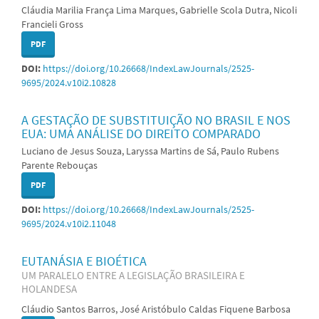
Cláudia Marilia França Lima Marques, Gabrielle Scola Dutra, Nicoli
Francieli Gross
PDF
DOI:
https://doi.org/10.26668/IndexLawJournals/2525-
9695/2024.v10i2.10828
A GESTAÇÃO DE SUBSTITUIÇÃO NO BRASIL E NOS
EUA: UMA ANÁLISE DO DIREITO COMPARADO
Luciano de Jesus Souza, Laryssa Martins de Sá, Paulo Rubens
Parente Rebouças
PDF
DOI:
https://doi.org/10.26668/IndexLawJournals/2525-
9695/2024.v10i2.11048
EUTANÁSIA E BIOÉTICA
UM PARALELO ENTRE A LEGISLAÇÃO BRASILEIRA E
HOLANDESA
Cláudio Santos Barros, José Aristóbulo Caldas Fiquene Barbosa