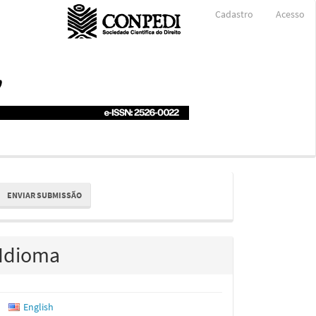
Cadastro
Acesso
nviar
ENVIAR SUBMISSÃO
ubmissão
Idioma
English