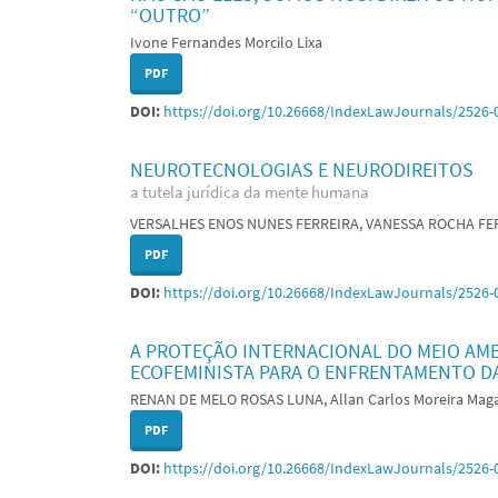
“OUTRO”
Ivone Fernandes Morcilo Lixa
PDF
DOI:
https://doi.org/10.26668/IndexLawJournals/2526-
NEUROTECNOLOGIAS E NEURODIREITOS
a tutela jurídica da mente humana
VERSALHES ENOS NUNES FERREIRA, VANESSA ROCHA FE
PDF
DOI:
https://doi.org/10.26668/IndexLawJournals/2526-
A PROTEÇÃO INTERNACIONAL DO MEIO AMB
ECOFEMINISTA PARA O ENFRENTAMENTO D
RENAN DE MELO ROSAS LUNA, Allan Carlos Moreira Mag
PDF
DOI:
https://doi.org/10.26668/IndexLawJournals/2526-