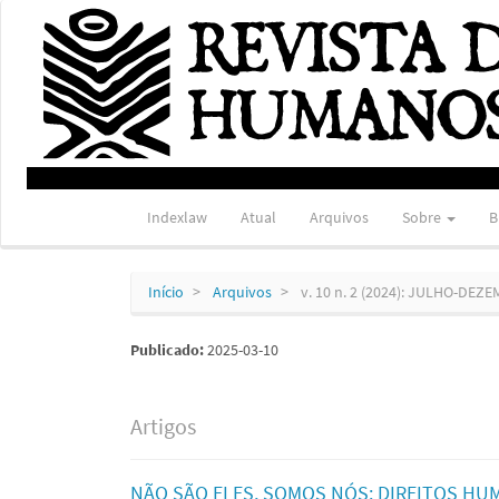
Navegação
Principal
Conteúdo
principal
Barra
Lateral
Indexlaw
Atual
Arquivos
Sobre
B
Início
Arquivos
v. 10 n. 2 (2024): JULHO-DEZ
Publicado:
2025-03-10
Artigos
NÃO SÃO ELES, SOMOS NÓS: DIREITOS HU