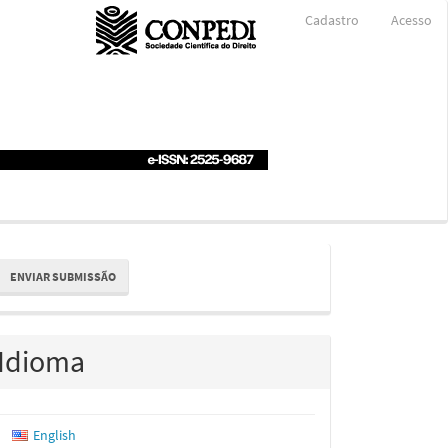
Cadastro
Acesso
nviar
ENVIAR SUBMISSÃO
ubmissão
Idioma
English