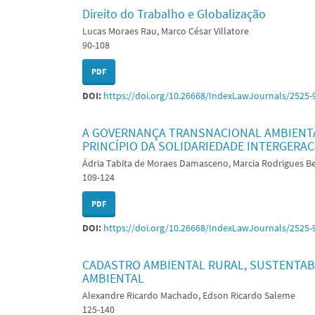
Direito do Trabalho e Globalização
Lucas Moraes Rau, Marco César Villatore
90-108
PDF
DOI:
https://doi.org/10.26668/IndexLawJournals/2525-
A GOVERNANÇA TRANSNACIONAL AMBIENTA
PRINCÍPIO DA SOLIDARIEDADE INTERGERA
Ádria Tabita de Moraes Damasceno, Marcia Rodrigues Be
109-124
PDF
DOI:
https://doi.org/10.26668/IndexLawJournals/2525-
CADASTRO AMBIENTAL RURAL, SUSTENTAB
AMBIENTAL
Alexandre Ricardo Machado, Edson Ricardo Saleme
125-140