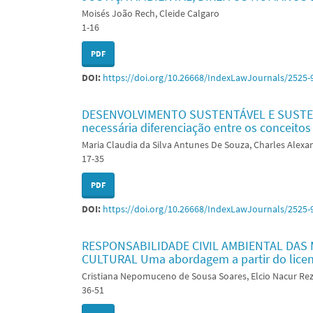
Moisés João Rech, Cleide Calgaro
1-16
PDF
DOI:
https://doi.org/10.26668/IndexLawJournals/2525-
DESENVOLVIMENTO SUSTENTÁVEL E SUSTENT
necessária diferenciação entre os conceitos
Maria Claudia da Silva Antunes De Souza, Charles Alex
17-35
PDF
DOI:
https://doi.org/10.26668/IndexLawJournals/2525-
RESPONSABILIDADE CIVIL AMBIENTAL DAS
CULTURAL Uma abordagem a partir do lice
Cristiana Nepomuceno de Sousa Soares, Elcio Nacur Re
36-51