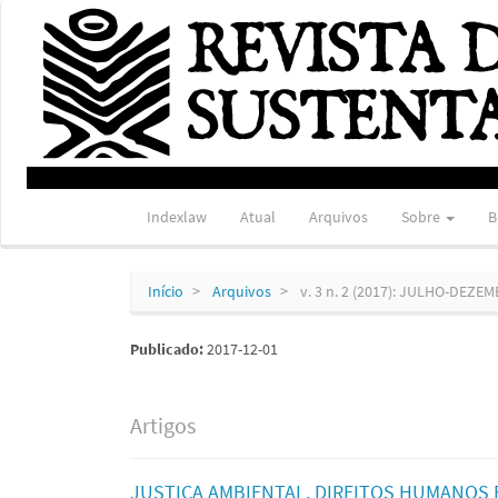
Navegação
Principal
Conteúdo
principal
Barra
Lateral
Indexlaw
Atual
Arquivos
Sobre
B
Início
Arquivos
v. 3 n. 2 (2017): JULHO-DEZE
Publicado:
2017-12-01
Artigos
JUSTIÇA AMBIENTAL, DIREITOS HUMANOS 