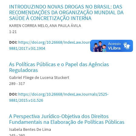
INTRODUZINDO NOVAS DROGAS NO BRASIL: DAS
RECOMENDAÇÕES DA ORGANIZAÇÃO MUNDIAL DA
SAÚDE À CONCRETIZAÇÃO INTERNA
KAREN CORREA MELO, ANA PAULA ÁVILA
1-21
DOI:
https://doi.org/10.26668/IndexLawJournals/2525-
9881/2017.v3i1.1904
As Políticas Públicas e o Papel das Agências
Reguladoras
Gabriel Fliege de Lucena Stuckert
289 - 317
DOI:
https://doi.org/10.26668/IndexLawJournals/2525-
9881/2015.v1i1.526
A Perspectiva Jurídico-Objetiva dos Direitos
Fundamentais na Elaboração de Políticas Públicas
Isabela Bentes De Lima
245 - 260