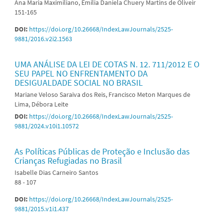
Ana Maria Maximiliano, Emilia Daniela Chuery Martins de Oliveir
151-165
DOI:
https://doi.org/10.26668/IndexLawJournals/2525-
9881/2016.v2i2.1563
UMA ANÁLISE DA LEI DE COTAS N. 12. 711/2012 E O
SEU PAPEL NO ENFRENTAMENTO DA
DESIGUALDADE SOCIAL NO BRASIL
Mariane Veloso Saraiva dos Reis, Francisco Meton Marques de
Lima, Débora Leite
DOI:
https://doi.org/10.26668/IndexLawJournals/2525-
9881/2024.v10i1.10572
As Políticas Públicas de Proteção e Inclusão das
Crianças Refugiadas no Brasil
Isabelle Dias Carneiro Santos
88 - 107
DOI:
https://doi.org/10.26668/IndexLawJournals/2525-
9881/2015.v1i1.437