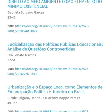
DIREITO AO MEIO AMBIENTE COMO ELEMENTO DO
MÍNIMO EXISTENCIAL
Gabriela Soldano Garcez
23-40
DOI:
https://doi.org/10.26668/IndexLawJournals/2525-
9881/2018.v4i1.3997
Judicialização das Políticas Públicas Educacionais:
Análise de Questões Controvertidas
Urá Lobato Martins
37-51
DOI:
https://doi.org/10.26668/IndexLawJournals/2525-
9881/2016.v2i2.1512
Urbanização e o Espaço Local como Elementos de
Emancipação Política e Jurídica no Brasil
Cleide Calgaro, Henrique Mioranza Koppe Pereira
49 - 67
DOI:
https://doi.org/10.26668/IndexLawJournals/2525-