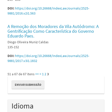
DOI:
https://doi.org/10.26668/IndexLawJournals/2525-
9881/2016.v2i1.563
A Remoção dos Moradores da Vila Autódromo: A
Gentrificação Como Característica do Governo
Eduardo Paes.
Diogo Oliveira Muniz Caldas
135-152
DOI:
https://doi.org/10.26668/IndexLawJournals/2525-
9881/2017.v3i1.1832
51 a 67 de 67 itens
<<
<
1
2
3
Enviar
ENVIAR SUBMISSÃO
Submissão
Idioma