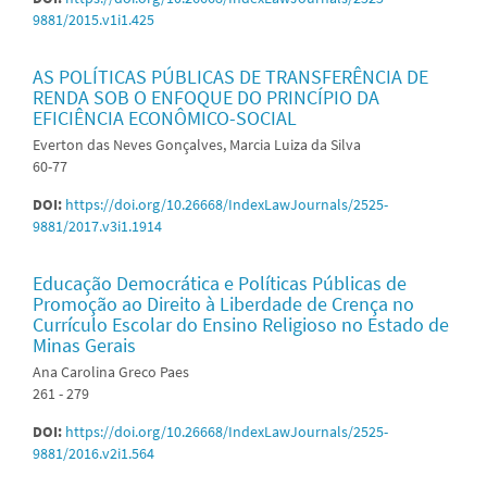
9881/2015.v1i1.425
AS POLÍTICAS PÚBLICAS DE TRANSFERÊNCIA DE
RENDA SOB O ENFOQUE DO PRINCÍPIO DA
EFICIÊNCIA ECONÔMICO-SOCIAL
Everton das Neves Gonçalves, Marcia Luiza da Silva
60-77
DOI:
https://doi.org/10.26668/IndexLawJournals/2525-
9881/2017.v3i1.1914
Educação Democrática e Políticas Públicas de
Promoção ao Direito à Liberdade de Crença no
Currículo Escolar do Ensino Religioso no Estado de
Minas Gerais
Ana Carolina Greco Paes
261 - 279
DOI:
https://doi.org/10.26668/IndexLawJournals/2525-
9881/2016.v2i1.564